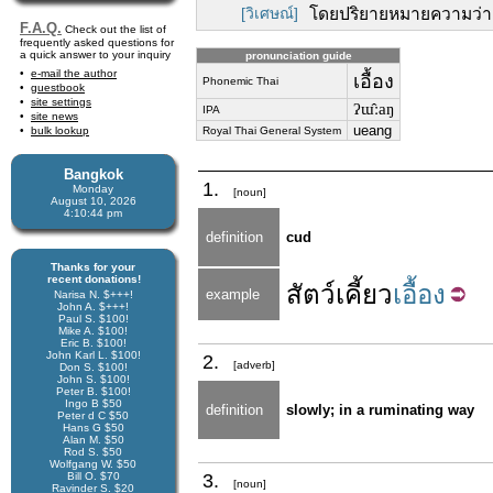
[วิเศษณ์]
โดยปริยายหมายความว่า 
F.A.Q.
Check out the list of
frequently asked questions for
a quick answer to your inquiry
pronunciation guide
e-mail the author
เอื้อง
Phonemic Thai
guestbook
site settings
ʔɯ̂ːaŋ
IPA
site news
ueang
bulk lookup
Royal Thai General System
Bangkok
1.
Monday
[noun]
August 10, 2026
4:10:45 pm
definition
cud
Thanks for your
recent donations!
สัตว์
เคี้ยว
เอื้อง
example
Narisa N. $+++!
John A. $+++!
Paul S. $100!
Mike A. $100!
Eric B. $100!
John Karl L. $100!
2.
[adverb]
Don S. $100!
John S. $100!
Peter B. $100!
Ingo B $50
definition
slowly; in a ruminating way
Peter d C $50
Hans G $50
Alan M. $50
Rod S. $50
Wolfgang W. $50
Bill O. $70
3.
[noun]
Ravinder S. $20