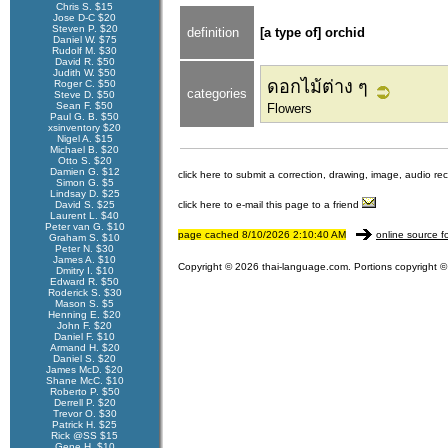
Chris S. $15
Jose D-C $20
Steven P. $20
definition
[a type of] orchid
Daniel W. $75
Rudolf M. $30
David R. $50
Judith W. $50
ดอกไม้ต่าง ๆ
Roger C. $50
categories
Steve D. $50
Sean F. $50
Flowers
Paul G. B. $50
xsinventory $20
Nigel A. $15
Michael B. $20
Otto S. $20
Damien G. $12
click here to submit a correction, drawing, image, audio re
Simon G. $5
Lindsay D. $25
David S. $25
click here to e-mail this page to a friend
Laurent L. $40
Peter van G. $10
page cached 8/10/2026 2:10:40 AM
online source f
Graham S. $10
Peter N. $30
James A. $10
Copyright © 2026 thai-language.com. Portions copyright © 
Dmitry I. $10
Edward R. $50
Roderick S. $30
Mason S. $5
Henning E. $20
John F. $20
Daniel F. $10
Armand H. $20
Daniel S. $20
James McD. $20
Shane McC. $10
Roberto P. $50
Derrell P. $20
Trevor O. $30
Patrick H. $25
Rick @SS $15
Gene H. $10