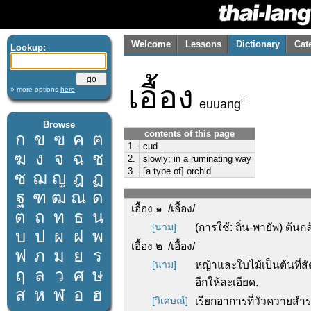
Welcome
Lessons
Dictionary
Cat
Lookup:
เอื้อง
» more options
here
F
euuang
Browse
contents of this page
ก
ข
ฃ
ค
ฅ
1.
cud
ฆ
ง
จ
ฉ
ช
2.
slowly; in a ruminating way
3.
[a type of] orchid
ซ
ฌ
ญ
ฎ
ฏ
ฐ
ฑ
ฒ
ณ
ด
เอื้อง ๑ /เอื้อง/
ต
ถ
ท
ธ
น
[นาม]
(การใช้: ถิ่น-พายัพ) ต้นกล
บ
ป
ผ
ฝ
พ
เอื้อง ๒ /เอื้อง/
ฟ
ภ
ม
ย
ร
[นาม]
หญ้าและใบไม้เป็นต้นที่
ฤ
ล
ว
ศ
ษ
อีกให้ละเอียด.
ส
ห
ฬ
อ
ฮ
[วิเศษณ์]
เรียกอาการที่วัวควายสำรอ