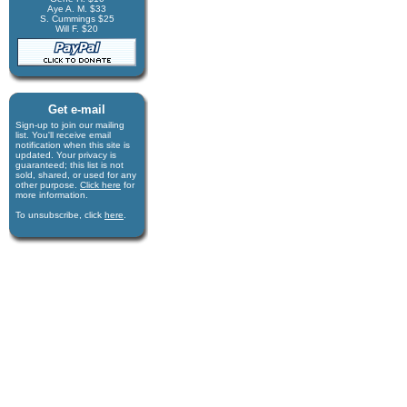
Aye A. M. $33
S. Cummings $25
Will F. $20
Get e-mail
Sign-up to join our mail­ing
list. You'll receive e­mail
notification when this site is
updated. Your privacy is
guaran­teed; this list is not
sold, shared, or used for any
other purpose.
Click here
for
more infor­mation.
To unsubscribe, click
here
.