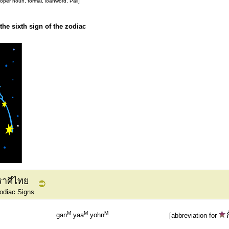
oper noun, formal, loanword, Pali]
the sixth sign of the zodiac
ราศีไทย
odiac Signs
M
M
M
gan
yaa
yohn
[abbreviation for