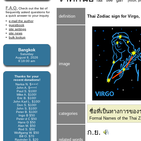
raa
see
gan
[noun, pr
F.A.Q.
Check out the list of
frequently asked questions for
a quick answer to your inquiry
definition
Thai Zodiac sign for Virgo, 
e-mail the author
guestbook
site settings
site news
bulk lookup
Bangkok
Saturday
August 8, 2026
9:18:01 am
image
Thanks for your
recent donations!
Narisa N. $+++!
John A. $+++!
Paul S. $100!
Mike A. $100!
Eric B. $100!
John Karl L. $100!
Don S. $100!
John S. $100!
ชื่อที่เป็นทางการของ
Peter B. $100!
categories
Ingo B $50
Formal Names of the Thai Z
Peter d C $50
Hans G $50
Alan M. $50
Rod S. $50
ก.ย.
Wolfgang W. $50
Bill O. $70
related words
Ravinder S. $20