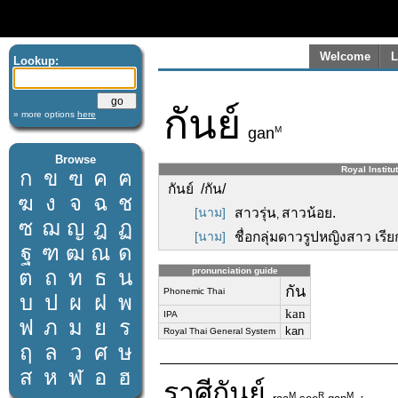
Welcome
L
Lookup:
กันย์
» more options
here
M
gan
Browse
Royal Institu
ก
ข
ฃ
ค
ฅ
กันย์ /กัน/
ฆ
ง
จ
ฉ
ช
[นาม]
สาวรุ่น
สาวน้อย.
,
ซ
ฌ
ญ
ฎ
ฏ
[นาม]
ชื่อกลุ่มดาวรูปหญิงสาว เรียก
ฐ
ฑ
ฒ
ณ
ด
ต
ถ
ท
ธ
น
pronunciation guide
กัน
Phonemic Thai
บ
ป
ผ
ฝ
พ
kan
IPA
ฟ
ภ
ม
ย
ร
kan
Royal Thai General System
ฤ
ล
ว
ศ
ษ
ส
ห
ฬ
อ
ฮ
ราศี
กันย์
M
R
M