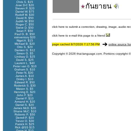
Chris S. $15
กันยายน
Jose D-C $20
Steven P. $20
Daniel W. $75
Rudolf M. $30
David R. $50
Judith W. $50
Roger C. $50
click here to submit a correction, drawing, image, audio re
Steve D. $50
Sean F. $50
Paul G. B. $50
click here to e-mail this page to a friend
xsinventory $20
Nigel A. $15
Michael B. $20
page cached 8/7/2026 7:17:56 PM
online source fo
Otto S. $20
Damien G. $12
Simon G. $5
Copyright © 2026 thai-language.com. Portions copyright © 
Lindsay D. $25
David S. $25
Laurent L. $40
Peter van G. $10
Graham S. $10
Peter N. $30
James A. $10
Dmitry I. $10
Edward R. $50
Roderick S. $30
Mason S. $5
Henning E. $20
John F. $20
Daniel F. $10
Armand H. $20
Daniel S. $20
James McD. $20
Shane McC. $10
Roberto P. $50
Derrell P. $20
Trevor O. $30
Patrick H. $25
Rick @SS $15
Gene H. $10