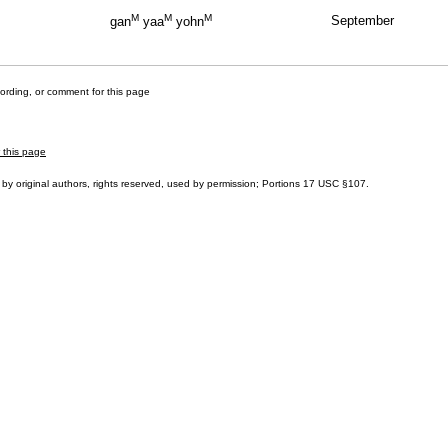
M
M
M
September
gan
yaa
yohn
cording, or comment for this page
r this page
by original authors, rights reserved, used by permission; Portions
17 USC §107
.