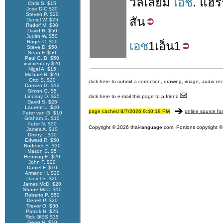
วิลเลียม
เอช
.
แฮร์
Chris S. $15
Jose D-C $20
Steven P. $20
สัน
Daniel W. $75
Rudolf M. $30
David R. $50
Judith W. $50
Roger C. $50
เอช
1
เอ็น
1
Steve D. $50
Sean F. $50
Paul G. B. $50
xsinventory $20
Nigel A. $15
Michael B. $20
Otto S. $20
click here to submit a correction, drawing, image, audio re
Damien G. $12
Simon G. $5
Lindsay D. $25
click here to e-mail this page to a friend
David S. $25
Laurent L. $40
page cached 8/7/2026 9:40:18 PM
online source fo
Peter van G. $10
Graham S. $10
Peter N. $30
Copyright © 2026 thai-language.com. Portions copyright © 
James A. $10
Dmitry I. $10
Edward R. $50
Roderick S. $30
Mason S. $5
Henning E. $20
John F. $20
Daniel F. $10
Armand H. $20
Daniel S. $20
James McD. $20
Shane McC. $10
Roberto P. $50
Derrell P. $20
Trevor O. $30
Patrick H. $25
Rick @SS $15
Gene H. $10