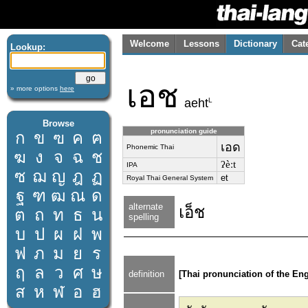
Welcome
Lessons
Dictionary
Cat
Lookup:
เอช
» more options
here
L
aeht
Browse
pronunciation guide
ก
ข
ฃ
ค
ฅ
เอด
Phonemic Thai
ฆ
ง
จ
ฉ
ช
ʔèːt
IPA
ซ
ฌ
ญ
ฎ
ฏ
et
Royal Thai General System
ฐ
ฑ
ฒ
ณ
ด
alternate
เอ็ช
ต
ถ
ท
ธ
น
spelling
บ
ป
ผ
ฝ
พ
ฟ
ภ
ม
ย
ร
ฤ
ล
ว
ศ
ษ
definition
[Thai pronunciation of the Engli
ส
ห
ฬ
อ
ฮ