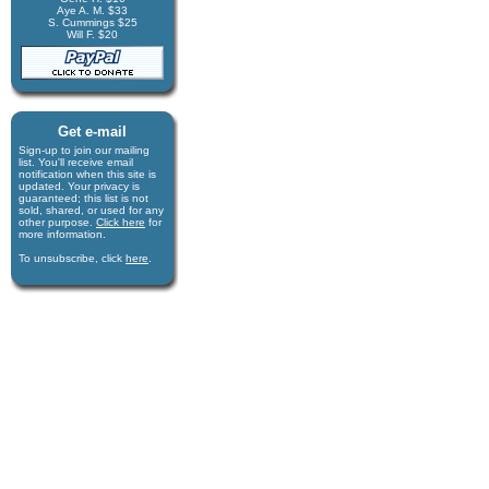
Aye A. M. $33
S. Cummings $25
Will F. $20
Get e-mail
Sign-up to join our mail­ing
list. You'll receive e­mail
notification when this site is
updated. Your privacy is
guaran­teed; this list is not
sold, shared, or used for any
other purpose.
Click here
for
more infor­mation.
To unsubscribe, click
here
.