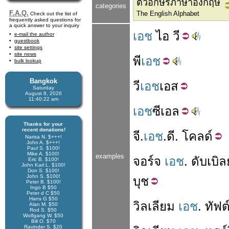
ตัวอักษรภาษาอังกฤษ
categories
F.A.Q.
The English Alphabet
Check out the list of
frequently asked questions for
a quick answer to your inquiry
เอช
ไอ
วี
e-mail the author
guestbook
site settings
site news
พี
เอช
bulk lookup
Bangkok
วี
เอช
เอส
Saturday
August 8, 2026
11:40:22 am
เอช
ซี
เอล
Thanks for your
recent donations!
จี
.
เอช
.
ดี
.
โคลด์
Narisa N. $+++!
John A. $+++!
Paul S. $100!
Mike A. $100!
examples
จอร์จ
เอช
.
ดับเบิลย
Eric B. $100!
John Karl L. $100!
Don S. $100!
John S. $100!
บุช
Peter B. $100!
Ingo B $50
Peter d C $50
Hans G $50
วิลเลียม
เอช
.
ทัฟต
Alan M. $50
Rod S. $50
Wolfgang W. $50
Bill O. $70
Ravinder S. $20