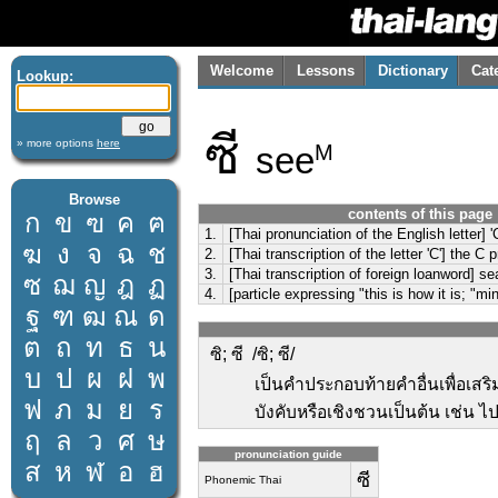
Welcome
Lessons
Dictionary
Cat
Lookup:
ซี
» more options
here
see
M
Browse
contents of this page
ก
ข
ฃ
ค
ฅ
1.
[Thai pronunciation of the English letter] '
ฆ
ง
จ
ฉ
ช
2.
[Thai transcription of the letter 'C'] the 
3.
[Thai transcription of foreign loanword] se
ซ
ฌ
ญ
ฎ
ฏ
4.
[particle expressing "this is how it is; "mi
ฐ
ฑ
ฒ
ณ
ด
ต
ถ
ท
ธ
น
ซิ; ซี /ซิ; ซี/
บ
ป
ผ
ฝ
พ
เป็นคำประกอบท้ายคำอื่นเพื่อเสร
ฟ
ภ
ม
ย
ร
บังคับหรือเชิงชวนเป็นต้น เช่น ไป
ฤ
ล
ว
ศ
ษ
pronunciation guide
ส
ห
ฬ
อ
ฮ
ซี
Phonemic Thai