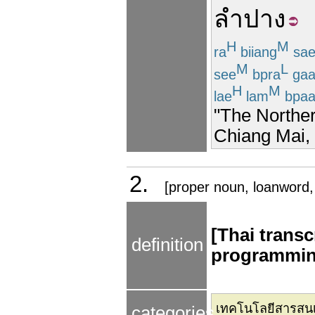
ลำปาง
H
M
ra
biiang
sae
M
L
see
bpra
ga
H
M
lae
lam
bpaa
"The Northe
Chiang Mai,
2.
[proper noun, loanword,
[Thai transcr
definition
programmin
เทคโนโลยีสารสนเ
categories