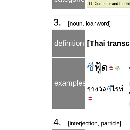
IT, Computer and the Int
3.
[noun, loanword]
definition
[Thai transc
ซี
ฟู้ด
examples
รางวัล
ซี
ไรท์
4.
[interjection, particle]