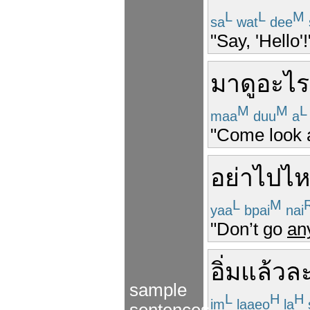
L
L
M
sa
wat
dee
"Say, 'Hello'!
มา
ดู
อะไร
M
M
L
maa
duu
a
"Come look a
อย่า
ไป
ไ
L
M
yaa
bpai
nai
"Don’t go
an
อิ่มแล้ว
ล
sample
L
H
H
im
laaeo
la