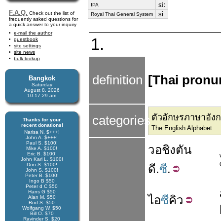
siː
IPA
F.A.Q.
Check out the list of
si
Royal Thai General System
frequently asked questions for
a quick answer to your inquiry
e-mail the author
1.
guestbook
site settings
site news
bulk lookup
definition
[Thai pronun
Bangkok
Saturday
August 8, 2026
10:17:29 am
ตัวอักษรภาษาอัง
categories
Thanks for your
recent donations!
The English Alphabet
Narisa N. $+++!
John A. $+++!
Paul S. $100!
วอชิงตัน
Mike A. $100!
Eric B. $100!
John Karl L. $100!
Don S. $100!
ดี
.
ซี
.
John S. $100!
Peter B. $100!
Ingo B $50
Peter d C $50
Hans G $50
ไอ
ซี
คิว
Alan M. $50
Rod S. $50
Wolfgang W. $50
Bill O. $70
Ravinder S. $20