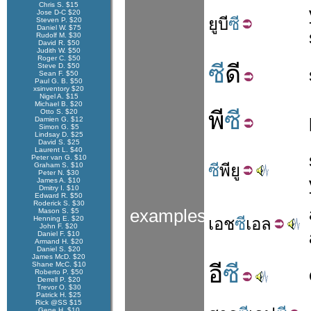
Chris S. $15
Jose D-C $20
ยู
บี
ซี
Steven P. $20
Daniel W. $75
Rudolf M. $30
David R. $50
Judith W. $50
Roger C. $50
ซี
ดี
Steve D. $50
Sean F. $50
Paul G. B. $50
xsinventory $20
Nigel A. $15
Michael B. $20
พี
ซี
Otto S. $20
Damien G. $12
Simon G. $5
Lindsay D. $25
David S. $25
Laurent L. $40
Peter van G. $10
Graham S. $10
ซี
พี
ยู
Peter N. $30
James A. $10
Dmitry I. $10
Edward R. $50
Roderick S. $30
examples
Mason S. $5
Henning E. $20
เอช
ซี
เอล
John F. $20
Daniel F. $10
Armand H. $20
Daniel S. $20
James McD. $20
Shane McC. $10
อี
ซี
Roberto P. $50
Derrell P. $20
Trevor O. $30
Patrick H. $25
Rick @SS $15
Gene H. $10