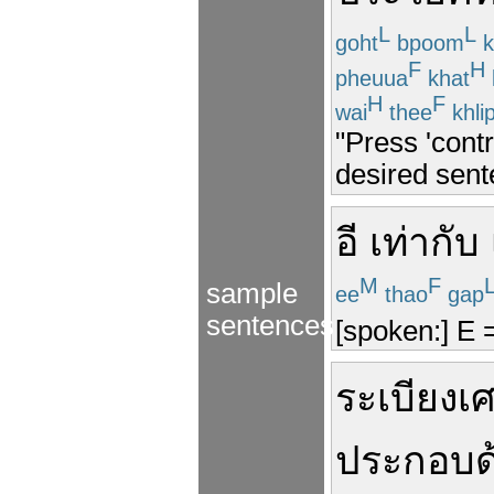
L
L
goht
bpoom
k
F
H
pheuua
khat
H
F
wai
thee
khli
"Press 'contr
desired sent
อี
เท่ากับ
M
F
sample
ee
thao
gap
sentences
[spoken:] E 
ระเบียงเ
ประกอบด