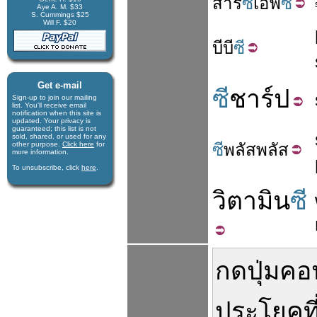
สาร
ซี
เอฟ
ซี
Aye A. M. $33
S. Cummings $25
Will F. $20
บี
บี
ซี
Get e-mail
ซี
ชาร์ป
Sign-up to join our mail­ing
list. You'll receive e­mail
notification when this site is
updated. Your privacy is
guaran­teed; this list is not
sold, shared, or used for any
other purpose.
Click here
for
ซี
พลัส
พลัส
more infor­mation.
To unsubscribe, click
here
.
วิตามิน
ซี
กดปุ่ม
คอ
ประโยค
ท