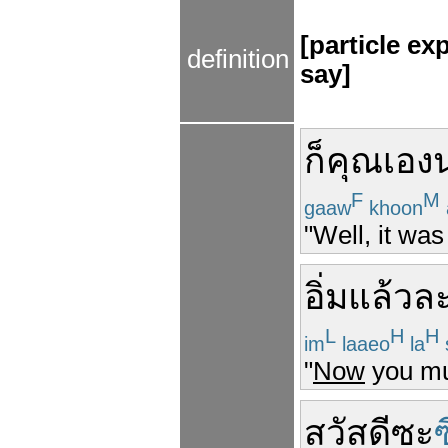
[particle ex
definition
say]
ก็
คุณ
เอง
น
F
M
gaaw
khoon
"Well, it was
อิ่มแล้ว
ล
L
H
H
im
laaeo
la
"
Now
you mus
สวัสดี
ซะ
ซ