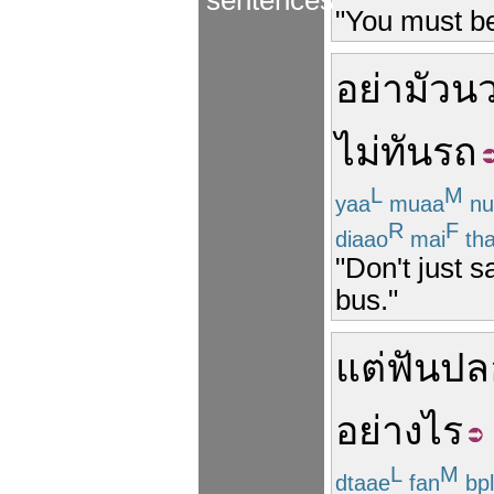
sentences
"You must be
อย่า
มัว
น
ไม่ทัน
รถ
L
M
yaa
muaa
nu
R
F
diaao
mai
th
"Don't just s
bus."
แต่
ฟันป
อย่างไร
L
M
dtaae
fan
bp