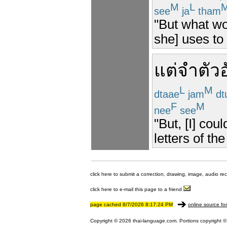
M
L
see
ja
tham
"But what wo
she] uses to
แต่
จำ
ตัว
L
M
dtaae
jam
dt
F
M
nee
see
"But, [I] cou
letters of th
click here to submit a correction, drawing, image, audio re
click here to e-mail this page to a friend
page cached 8/7/2026 8:17:24 PM
online source fo
Copyright © 2026 thai-language.com. Portions copyright © 