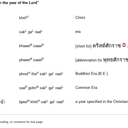
the year of the Lord"
H
Christ
khrit
L
L
L
era
sak
ga
raat
คริสต์
ศักราช
M
R
khaaw
saaw
[short for]
พุทธ
ศักรา
M
R
phaaw
saaw
[abbreviation for
H
H
L
L
L
Buddhist Era (B.E.)
phoot
tha
sak
ga
raat
R
M
L
L
L
Common Era
saa
gohn
sak
ga
raat
M
H
L
L
L
a year specified in the Christia
bpee
khrit
sak
ga
raat
cording, or comment for this page