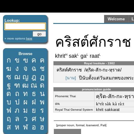
Welcome
L
Lookup:
คริสต์ศักราช
» more options
here
Browse
H
L
L
L
khrit
sak
ga
raat
ก
ข
ฃ
ค
ฅ
Royal Institute - 1982
ฆ
ง
จ
ฉ
ช
คริสต์ศักราช /คฺริด-สัก-กะ-หฺราด/
ซ
ฌ
ญ
ฎ
ฏ
[นาม]
ปีนับตั้งแต่วันสมภพของพระเ
ฐ
ฑ
ฒ
ณ
ด
pronunciation guide
ต
ถ
ท
ธ
น
คฺริด-สัก-กะ-หฺร
Phonemic Thai
บ
ป
ผ
ฝ
พ
kʰrít sàk kà ràːt
IPA
ฟ
ภ
ม
ย
ร
khrit sakkarat
Royal Thai General System
ฤ
ล
ว
ศ
ษ
ส
ห
ฬ
อ
ฮ
[proper noun, formal, loanword, Pali]