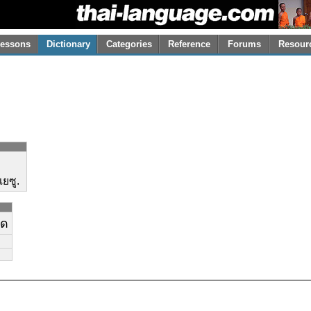
essons
Dictionary
Categories
Reference
Forums
Resour
ยซู.
าด