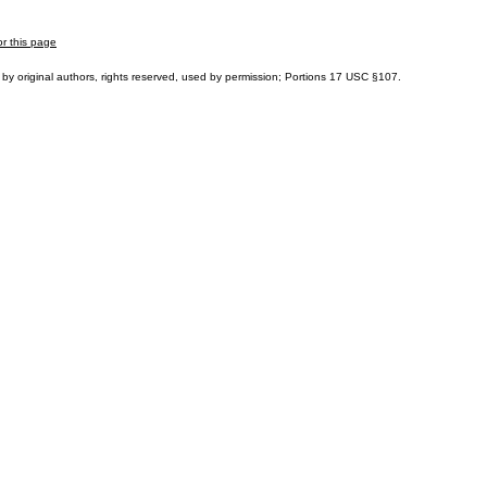
or this page
by original authors, rights reserved, used by permission; Portions
17 USC §107
.