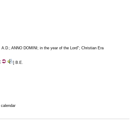
; A.D.; ANNO DOMINI; in the year of the Lord"; Christian Era
ช
] B.E.
n calendar