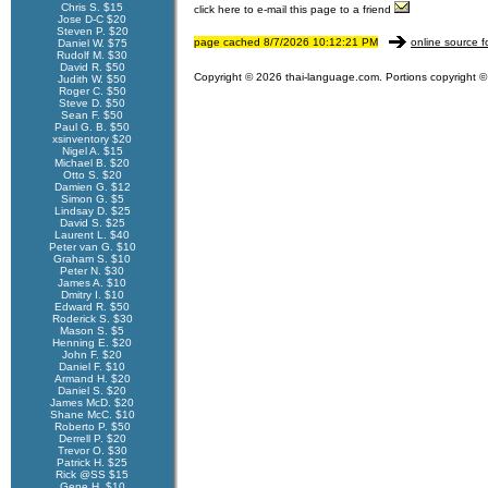
Chris S. $15
click here to e-mail this page to a friend
Jose D-C $20
Steven P. $20
page cached 8/7/2026 10:12:21 PM
online source f
Daniel W. $75
Rudolf M. $30
David R. $50
Copyright © 2026 thai-language.com. Portions copyright © 
Judith W. $50
Roger C. $50
Steve D. $50
Sean F. $50
Paul G. B. $50
xsinventory $20
Nigel A. $15
Michael B. $20
Otto S. $20
Damien G. $12
Simon G. $5
Lindsay D. $25
David S. $25
Laurent L. $40
Peter van G. $10
Graham S. $10
Peter N. $30
James A. $10
Dmitry I. $10
Edward R. $50
Roderick S. $30
Mason S. $5
Henning E. $20
John F. $20
Daniel F. $10
Armand H. $20
Daniel S. $20
James McD. $20
Shane McC. $10
Roberto P. $50
Derrell P. $20
Trevor O. $30
Patrick H. $25
Rick @SS $15
Gene H. $10