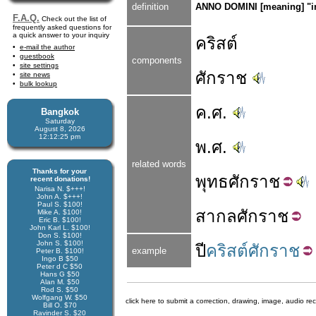
definition
ANNO DOMINI [meaning] "in 
F.A.Q.
Check out the list of
frequently asked questions for
a quick answer to your inquiry
คริสต์
e-mail the author
guestbook
components
site settings
ศักราช
site news
bulk lookup
ค.ศ.
Bangkok
Saturday
August 8, 2026
12:12:25 pm
พ.ศ.
related words
Thanks for your
พุทธ
ศักราช
recent donations!
Narisa N. $+++!
John A. $+++!
Paul S. $100!
สากล
ศักราช
Mike A. $100!
Eric B. $100!
John Karl L. $100!
Don S. $100!
John S. $100!
ปี
คริสต์ศักราช
example
Peter B. $100!
Ingo B $50
Peter d C $50
Hans G $50
Alan M. $50
Rod S. $50
Wolfgang W. $50
click here to submit a correction, drawing, image, audio re
Bill O. $70
Ravinder S. $20