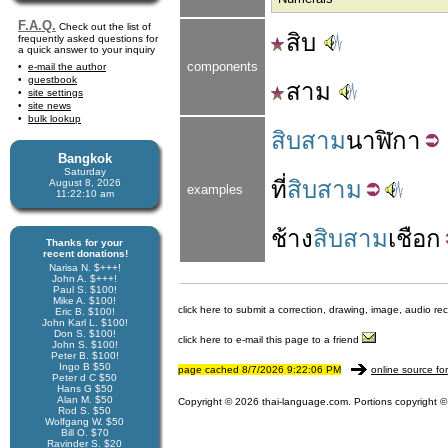
F.A.Q.
Check out the list of
สิบ
frequently asked questions for
a quick answer to your inquiry
components
e-mail the author
guestbook
สาม
site settings
site news
bulk lookup
สิบสาม
นาฬิกา
Bangkok
Saturday
ที่
สิบสาม
August 8, 2026
examples
11:22:10 am
ช้าง
สิบสาม
เชือก
Thanks for your
recent donations!
Narisa N. $+++!
John A. $+++!
Paul S. $100!
Mike A. $100!
click here to submit a correction, drawing, image, audio re
Eric B. $100!
John Karl L. $100!
Don S. $100!
click here to e-mail this page to a friend
John S. $100!
Peter B. $100!
Ingo B $50
page cached 8/7/2026 9:22:06 PM
online source fo
Peter d C $50
Hans G $50
Alan M. $50
Copyright © 2026 thai-language.com. Portions copyright © 
Rod S. $50
Wolfgang W. $50
Bill O. $70
Ravinder S. $20