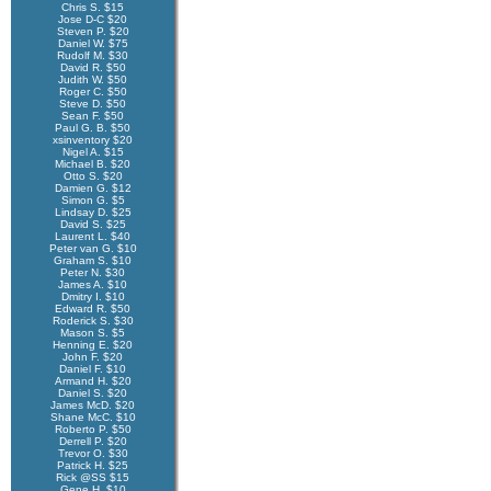
Chris S. $15
Jose D-C $20
Steven P. $20
Daniel W. $75
Rudolf M. $30
David R. $50
Judith W. $50
Roger C. $50
Steve D. $50
Sean F. $50
Paul G. B. $50
xsinventory $20
Nigel A. $15
Michael B. $20
Otto S. $20
Damien G. $12
Simon G. $5
Lindsay D. $25
David S. $25
Laurent L. $40
Peter van G. $10
Graham S. $10
Peter N. $30
James A. $10
Dmitry I. $10
Edward R. $50
Roderick S. $30
Mason S. $5
Henning E. $20
John F. $20
Daniel F. $10
Armand H. $20
Daniel S. $20
James McD. $20
Shane McC. $10
Roberto P. $50
Derrell P. $20
Trevor O. $30
Patrick H. $25
Rick @SS $15
Gene H. $10