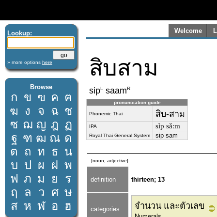
Welcome
L
Lookup:
สิบสาม
» more options
here
Browse
L
R
sip
saam
ก
ข
ฃ
ค
ฅ
pronunciation guide
ฆ
ง
จ
ฉ
ช
สิบ-สาม
Phonemic Thai
ซ
ฌ
ญ
ฎ
ฏ
sìp sǎːm
IPA
ฐ
ฑ
ฒ
ณ
ด
sip sam
Royal Thai General System
ต
ถ
ท
ธ
น
[noun, adjective]
บ
ป
ผ
ฝ
พ
ฟ
ภ
ม
ย
ร
definition
thirteen; 13
ฤ
ล
ว
ศ
ษ
ส
ห
ฬ
อ
ฮ
จำนวน และตัวเลข
categories
Numerals