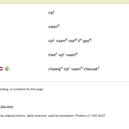
L
sip
R
saam
L
R
M
H
M
sip
saam
naa
li
gaa
F
L
R
thee
sip
saam
H
L
R
F
chaang
sip
saam
cheuuak
cording, or comment for this page
r this page
by original authors, rights reserved, used by permission; Portions
17 USC §107
.