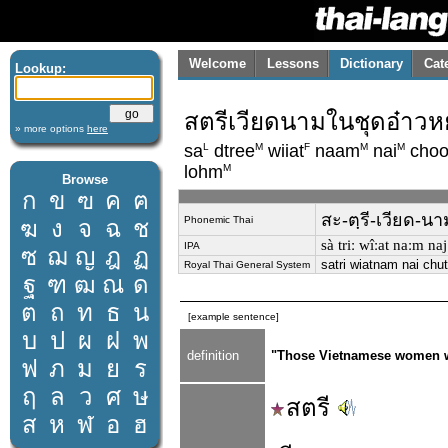
Welcome
Lessons
Dictionary
Cat
Lookup:
สตรีเวียดนามในชุดอ๋าวหย่
» more options
here
L
M
F
M
M
sa
dtree
wiiat
naam
nai
choo
M
lohm
Browse
ก
ข
ฃ
ค
ฅ
สะ-ตฺรี-เวียด-นาม
Phonemic Thai
ฆ
ง
จ
ฉ
ช
sà triː wîːat naːm naj
IPA
ซ
ฌ
ญ
ฎ
ฏ
satri wiatnam nai chu
Royal Thai General System
ฐ
ฑ
ฒ
ณ
ด
ต
ถ
ท
ธ
น
[example sentence]
บ
ป
ผ
ฝ
พ
definition
"Those Vietnamese women wea
ฟ
ภ
ม
ย
ร
ฤ
ล
ว
ศ
ษ
สตรี
ส
ห
ฬ
อ
ฮ