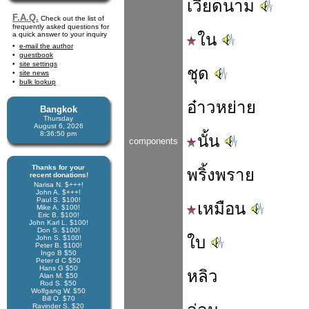
เวียดนาม
F.A.Q.
Check out the list of
frequently asked questions for
a quick answer to your inquiry
ใน
e-mail the author
guestbook
site settings
ชุด
site news
bulk lookup
อ๋าวหย่าย
Bangkok
Thursday
August 6, 2026
8:36:50 pm
นั้น
components
Thanks for your
พริ้งพราย
recent donations!
Narisa N. $+++!
John A. $+++!
Paul S. $100!
เหมือน
Mike A. $100!
Eric B. $100!
John Karl L. $100!
Don S. $100!
ใบ
John S. $100!
Peter B. $100!
Ingo B $50
Peter d C $50
Hans G $50
หลิว
Alan M. $50
Rod S. $50
Wolfgang W. $50
Bill O. $70
Ravinder S. $20