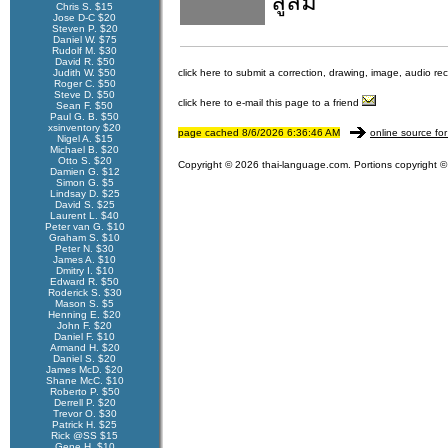
ลู่ลม
Chris S. $15
Jose D-C $20
Steven P. $20
Daniel W. $75
Rudolf M. $30
David R. $50
Judith W. $50
click here to submit a correction, drawing, image, audio re
Roger C. $50
Steve D. $50
click here to e-mail this page to a friend
Sean F. $50
Paul G. B. $50
xsinventory $20
page cached 8/6/2026 6:36:46 AM
online source for
Nigel A. $15
Michael B. $20
Otto S. $20
Copyright © 2026 thai-language.com. Portions copyright © 
Damien G. $12
Simon G. $5
Lindsay D. $25
David S. $25
Laurent L. $40
Peter van G. $10
Graham S. $10
Peter N. $30
James A. $10
Dmitry I. $10
Edward R. $50
Roderick S. $30
Mason S. $5
Henning E. $20
John F. $20
Daniel F. $10
Armand H. $20
Daniel S. $20
James McD. $20
Shane McC. $10
Roberto P. $50
Derrell P. $20
Trevor O. $30
Patrick H. $25
Rick @SS $15
Gene H. $10