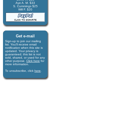
Aye A. M. $33
S. Cummings $25
Will F. $20
Get e-mail
Sign-up to join our mail­ing
list. You'll receive e­mail
notification when this site is
updated. Your privacy is
guaran­teed; this list is not
sold, shared, or used for any
other purpose.
Click here
for
more infor­mation.
To unsubscribe, click
here
.