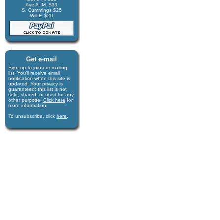
Aye A. M. $33
S. Cummings $25
Will F. $20
Get e-mail
Sign-up to join our mail­ing
list. You'll receive e­mail
notification when this site is
updated. Your privacy is
guaran­teed; this list is not
sold, shared, or used for any
other purpose.
Click here
for
more infor­mation.
To unsubscribe, click
here
.