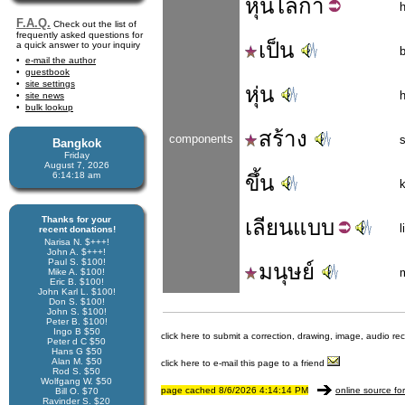
หุ่น
ไล่
กา
F.A.Q.
Check out the list of
frequently asked questions for
เป็น
a quick answer to your inquiry
e-mail the author
guestbook
site settings
หุ่น
site news
bulk lookup
สร้าง
components
Bangkok
Friday
August 7, 2026
6:14:18 am
ขึ้น
Thanks for your
เลียน
แบบ
l
recent donations!
Narisa N. $+++!
John A. $+++!
Paul S. $100!
มนุษย์
Mike A. $100!
Eric B. $100!
John Karl L. $100!
Don S. $100!
John S. $100!
Peter B. $100!
Ingo B $50
click here to submit a correction, drawing, image, audio re
Peter d C $50
Hans G $50
Alan M. $50
click here to e-mail this page to a friend
Rod S. $50
Wolfgang W. $50
page cached 8/6/2026 4:14:14 PM
online source fo
Bill O. $70
Ravinder S. $20