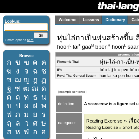
Welcome
Lessons
Dictionary
Cat
Lookup:
หุ่นไล่กาเป็นหุ่นสร้างขึ้น
» more options
here
L
F
M
M
L
hoon
lai
gaa
bpen
hoon
saa
pronunciation
Browse
ก
ข
ฃ
ค
ฅ
หุ่น-ไล่-กา-เป็น-
Phonemic Thai
ฆ
ง
จ
ฉ
ช
hùn lâj kaː pen hùn 
IPA
hun lai ka pen hun s
Royal Thai General System
ซ
ฌ
ญ
ฎ
ฏ
ฐ
ฑ
ฒ
ณ
ด
[example sentence]
ต
ถ
ท
ธ
น
บ
ป
ผ
ฝ
พ
definition
A scarecrow is a figure set u
ฟ
ภ
ม
ย
ร
» เรื่อ
Reading Exercise
ฤ
ล
ว
ศ
ษ
categories
Reading Exercise » Short St
ส
ห
ฬ
อ
ฮ