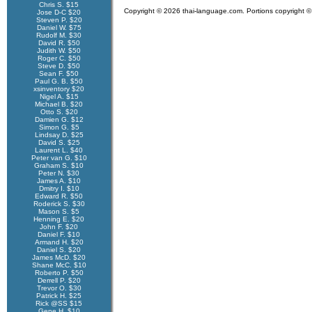
Chris S. $15
Copyright © 2026 thai-language.com. Portions copyright © 
Jose D-C $20
Steven P. $20
Daniel W. $75
Rudolf M. $30
David R. $50
Judith W. $50
Roger C. $50
Steve D. $50
Sean F. $50
Paul G. B. $50
xsinventory $20
Nigel A. $15
Michael B. $20
Otto S. $20
Damien G. $12
Simon G. $5
Lindsay D. $25
David S. $25
Laurent L. $40
Peter van G. $10
Graham S. $10
Peter N. $30
James A. $10
Dmitry I. $10
Edward R. $50
Roderick S. $30
Mason S. $5
Henning E. $20
John F. $20
Daniel F. $10
Armand H. $20
Daniel S. $20
James McD. $20
Shane McC. $10
Roberto P. $50
Derrell P. $20
Trevor O. $30
Patrick H. $25
Rick @SS $15
Gene H. $10