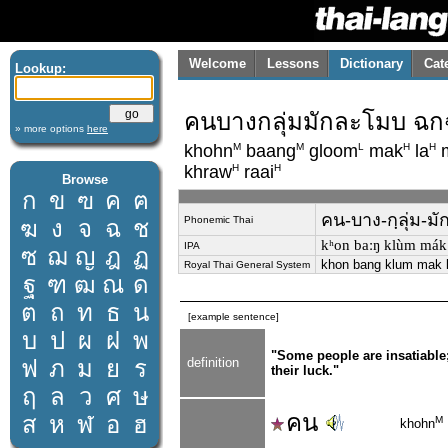
Welcome
Lessons
Dictionary
Cat
Lookup:
คนบางกลุ่มมักละโมบ ฉก
» more options
here
M
M
L
H
H
khohn
baang
gloom
mak
la
m
H
H
khraw
raai
Browse
ก
ข
ฃ
ค
ฅ
คน-บาง-กฺลุ่ม-ม
Phonemic Thai
ฆ
ง
จ
ฉ
ช
kʰon baːŋ klùm mák la
IPA
ซ
ฌ
ญ
ฎ
ฏ
khon bang klum mak l
Royal Thai General System
ฐ
ฑ
ฒ
ณ
ด
ต
ถ
ท
ธ
น
[example sentence]
บ
ป
ผ
ฝ
พ
"Some people are insatiable
ฟ
ภ
ม
ย
ร
definition
their luck."
ฤ
ล
ว
ศ
ษ
คน
ส
ห
ฬ
อ
ฮ
M
khohn