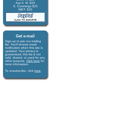
Aye A. M. $33
S. Cummings $25
Will F. $20
Get e-mail
Sign-up to join our mail­ing
list. You'll receive e­mail
notification when this site is
updated. Your privacy is
guaran­teed; this list is not
sold, shared, or used for any
other purpose.
Click here
for
more infor­mation.
To unsubscribe, click
here
.