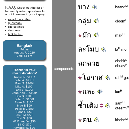
บาง
M
baang
F.A.Q.
Check out the list of
frequently asked questions for
a quick answer to your inquiry
กลุ่ม
e-mail the author
L
gloom
guestbook
site settings
site news
มัก
bulk lookup
H
mak
Bangkok
ละโมบ
H
la
mo:
Friday
August 7, 2026
2:05:43 pm
L
chohk
ฉกฉวย
R
chuay
components
Thanks for your
recent donations!
โอกาส
M
Narisa N. $+++!
o:h
gaa
John A. $+++!
Paul S. $100!
Mike A. $100!
และ
Eric B. $100!
H
lae
John Karl L. $100!
Don S. $100!
John S. $100!
H
Peter B. $100!
sam
ซ้ำ
เติม
Ingo B $50
M
dteerm
Peter d C $50
Hans G $50
Alan M. $50
คน
Rod S. $50
M
khohn
Wolfgang W. $50
Bill O. $70
Ravinder S. $20