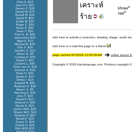
Chris S. $15
เคราะห์
Jose D-C $20
H
khraw
Steven P. $20
Daniel W. $75
H
raai
ร้าย
Rudolf M. $30
David R. $50
Judith W. $50
Roger C. $50
Steve D. $50
Sean F. $50
Paul G. B. $50
click here to submit a correction, drawing, image, audio re
xsinventory $20
Nigel A. $15
Michael B. $20
click here to e-mail this page to a friend
Otto S. $20
Damien G. $12
Simon G. $5
page cached 8/7/2026 12:05:39 AM
online source f
Lindsay D. $25
David S. $25
Laurent L. $40
Copyright © 2026 thai-language.com. Portions copyright © 
Peter van G. $10
Graham S. $10
Peter N. $30
James A. $10
Dmitry I. $10
Edward R. $50
Roderick S. $30
Mason S. $5
Henning E. $20
John F. $20
Daniel F. $10
Armand H. $20
Daniel S. $20
James McD. $20
Shane McC. $10
Roberto P. $50
Derrell P. $20
Trevor O. $30
Patrick H. $25
Rick @SS $15
Gene H. $10