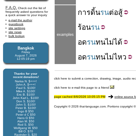
F.A.Q.
Check out the list of
การ
ดิ้น
รน
ต่อสู้
frequently asked questions for
a quick answer to your inquiry
e-mail the author
guestbook
ร้อน
รน
site settings
site news
examples
bulk lookup
อด
รน
ทน
ไม่ได้
Bangkok
Friday
อด
รน
ทน
ไม่ไหว
August 7, 2026
12:05:19 pm
Thanks for your
recent donations!
click here to submit a correction, drawing, image, audio re
Narisa N. $+++!
John A. $+++!
click here to e-mail this page to a friend
Paul S. $100!
Mike A. $100!
Eric B. $100!
page cached 8/6/2026 10:05:15 PM
online source f
John Karl L. $100!
Don S. $100!
John S. $100!
Copyright © 2026 thai-language.com. Portions copyright © 
Peter B. $100!
Ingo B $50
Peter d C $50
Hans G $50
Alan M. $50
Rod S. $50
Wolfgang W. $50
Bill O. $70
Ravinder S. $20