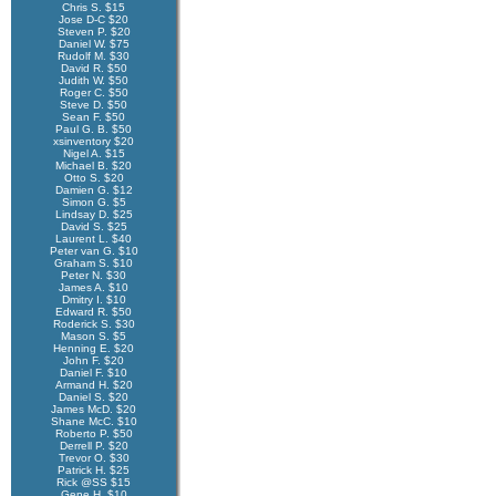
Chris S. $15
Jose D-C $20
Steven P. $20
Daniel W. $75
Rudolf M. $30
David R. $50
Judith W. $50
Roger C. $50
Steve D. $50
Sean F. $50
Paul G. B. $50
xsinventory $20
Nigel A. $15
Michael B. $20
Otto S. $20
Damien G. $12
Simon G. $5
Lindsay D. $25
David S. $25
Laurent L. $40
Peter van G. $10
Graham S. $10
Peter N. $30
James A. $10
Dmitry I. $10
Edward R. $50
Roderick S. $30
Mason S. $5
Henning E. $20
John F. $20
Daniel F. $10
Armand H. $20
Daniel S. $20
James McD. $20
Shane McC. $10
Roberto P. $50
Derrell P. $20
Trevor O. $30
Patrick H. $25
Rick @SS $15
Gene H. $10