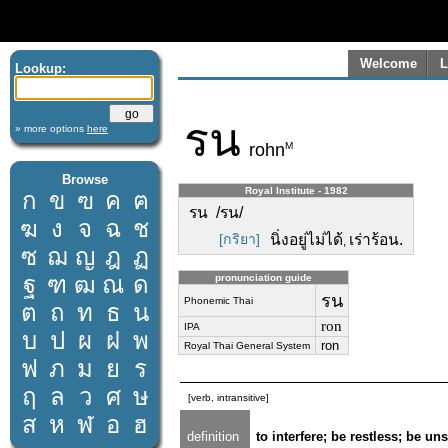
Welcome
L
Lookup:
รน
» more options
here
M
rohn
Browse
Royal Institute - 1982
ก
ข
ฃ
ค
ฅ
รน /รน/
ฆ
ง
จ
ฉ
ช
[กริยา]
นิ่งอยู่ไม่ได้
เร่าร้อน.
,
ซ
ฌ
ญ
ฎ
ฏ
ฐ
ฑ
ฒ
ณ
ด
pronunciation guide
รน
Phonemic Thai
ต
ถ
ท
ธ
น
ron
IPA
บ
ป
ผ
ฝ
พ
ron
Royal Thai General System
ฟ
ภ
ม
ย
ร
ฤ
ล
ว
ศ
ษ
[verb, intransitive]
ส
ห
ฬ
อ
ฮ
definition
to interfere; be restless; be un