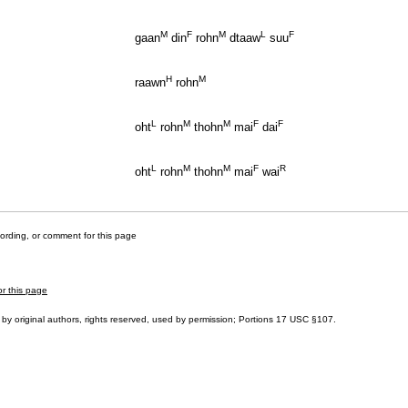
M
F
M
L
F
gaan
din
rohn
dtaaw
suu
H
M
raawn
rohn
L
M
M
F
F
oht
rohn
thohn
mai
dai
L
M
M
F
R
oht
rohn
thohn
mai
wai
cording, or comment for this page
or this page
by original authors, rights reserved, used by permission; Portions
17 USC §107
.