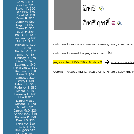
Chris S. $15
Jose D-C $20
อิทธิ
Steven P. $20
Daniel W. $75
Rudolf M. $30
David R. $50
อิทธิ
ฤทธิ์
Judith W. $50
Roger C. $50
Steve D. $50
Sean F. $50
Paul G. B. $50
xsinventory $20
Nigel A. $15
click here to submit a correction, drawing, image, audio re
Michael B. $20
Otto S. $20
Damien G. $12
click here to e-mail this page to a friend
Simon G. $5
Lindsay D. $25
David S. $25
page cached 8/5/2026 9:46:49 PM
online source fo
Laurent L. $40
Peter van G. $10
Graham S. $10
Copyright © 2026 thai-language.com. Portions copyright © 
Peter N. $30
James A. $10
Dmitry I. $10
Edward R. $50
Roderick S. $30
Mason S. $5
Henning E. $20
John F. $20
Daniel F. $10
Armand H. $20
Daniel S. $20
James McD. $20
Shane McC. $10
Roberto P. $50
Derrell P. $20
Trevor O. $30
Patrick H. $25
Rick @SS $15
Gene H. $10