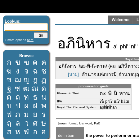
Welcome
L
Lookup:
อภินิหาร
» more options
here
L
H
H
a
phi
ni
Browse
Royal Ins
ก
ข
ฃ
ค
ฅ
อภินิหาร /อะ-พิ-นิ-หาน/ {
อภินีหาร
Pali:
;
ฆ
ง
จ
ฉ
ช
[นาม]
อำนาจแห่งบารมี
อำนาจบุญท
,
ซ
ฌ
ญ
ฎ
ฏ
ฐ
ฑ
ฒ
ณ
ด
pronunciation guide
อะ-พิ-นิ-หาน
Phonemic Thai
ต
ถ
ท
ธ
น
ʔà pʰíʔ níʔ hǎːn
IPA
บ
ป
ผ
ฝ
พ
aphinihan
Royal Thai General System
ฟ
ภ
ม
ย
ร
ฤ
ล
ว
ศ
ษ
[noun, formal, loanword, Pali]
ส
ห
ฬ
อ
ฮ
definition
the power to perform or man