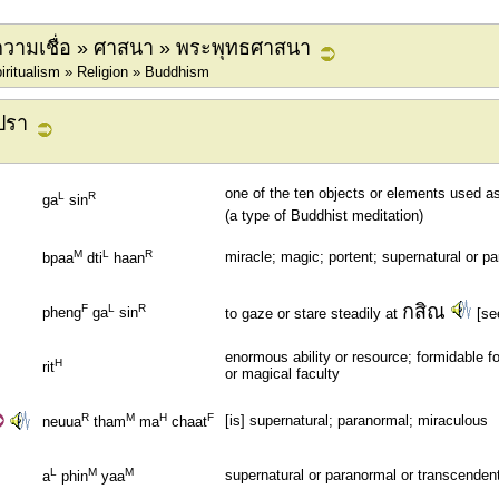
วามเชื่อ » ศาสนา » พระพุทธศาสนา
piritualism » Religion » Buddhism
ปรา
one of the ten objects or elements used a
L
R
ga
sin
(a type of Buddhist meditation)
M
L
R
miracle; magic; portent; supernatural or p
bpaa
dti
haan
กสิณ
F
L
R
pheng
ga
sin
to gaze or stare steadily at
[se
enormous ability or resource; formidable f
H
rit
or magical faculty
R
M
H
F
[is] supernatural; paranormal; miraculous
neuua
tham
ma
chaat
L
M
M
supernatural or paranormal or transcenden
a
phin
yaa