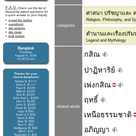
F.A.Q.
Check out the list of
frequently asked questions for
ศาสนา ปรัชญาและ ค
a quick answer to your inquiry
Religion, Philosophy, and S
e-mail the author
guestbook
categories
site settings
site news
ตำนานและเรื่องปรัม
bulk lookup
Legend and Mythology
Bangkok
กสิณ
Thursday
August 6, 2026
11:46:53 am
ปาฏิหาริย์
Thanks for your
recent donations!
Narisa N. $+++!
เพ่ง
กสิณ
John A. $+++!
Paul S. $100!
Mike A. $100!
Eric B. $100!
ฤทธิ์
John Karl L. $100!
Don S. $100!
John S. $100!
related words
Peter B. $100!
Ingo B $50
เหนือ
ธรรมชาติ
Peter d C $50
Hans G $50
Alan M. $50
Rod S. $50
อภิญญา
Wolfgang W. $50
Bill O. $70
Ravinder S. $20