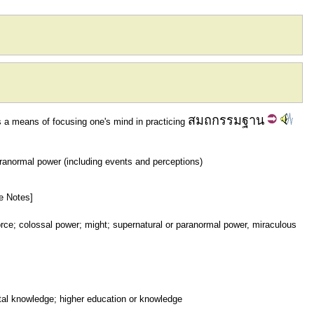
สมถ
กรรมฐาน
s a means of focusing one's mind in practicing
aranormal power (including events and perceptions)
e Notes]
orce; colossal power; might; supernatural or paranormal power, miraculous
tal knowledge; higher education or knowledge