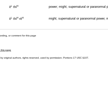
L
H
power; might; supernatural or paranormal p
it
thi
L
H
H
might; supernatural or paranormal power, m
it
thi
rit
cording, or comment for this page
r this page
by original authors, rights reserved, used by permission; Portions
17 USC §107
.