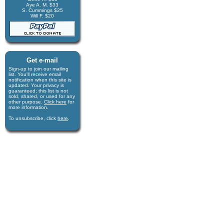
Aye A. M. $33
S. Cummings $25
Will F. $20
Get e-mail
Sign-up to join our mail­ing
list. You'll receive e­mail
notification when this site is
updated. Your privacy is
guaran­teed; this list is not
sold, shared, or used for any
other purpose.
Click here
for
more infor­mation.
To unsubscribe, click
here
.