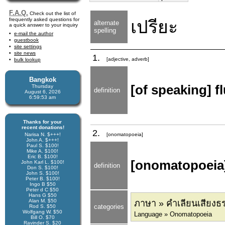
F.A.Q.
Check out the list of
frequently asked questions for
เปรียะ
alternate
a quick answer to your inquiry
spelling
e-mail the author
guestbook
site settings
site news
1.
[adjective, adverb]
bulk lookup
Bangkok
[of speaking] fl
Thursday
definition
August 6, 2026
6:59:53 am
Thanks for your
recent donations!
2.
Narisa N. $+++!
[onomatopoeia]
John A. $+++!
Paul S. $100!
Mike A. $100!
Eric B. $100!
[onomatopoeia]
John Karl L. $100!
definition
Don S. $100!
John S. $100!
Peter B. $100!
Ingo B $50
Peter d C $50
Hans G $50
Alan M. $50
ภาษา » คำเลียนเสียงธ
categories
Rod S. $50
Wolfgang W. $50
Language » Onomatopoeia
Bill O. $70
Ravinder S. $20