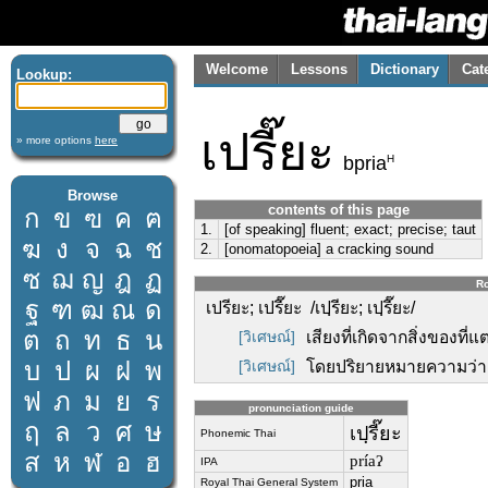
Welcome
Lessons
Dictionary
Cat
Lookup:
เปรี๊ยะ
» more options
here
H
bpria
Browse
contents of this page
ก
ข
ฃ
ค
ฅ
1.
[of speaking] fluent; exact; precise; taut
ฆ
ง
จ
ฉ
ช
2.
[onomatopoeia] a cracking sound
ซ
ฌ
ญ
ฎ
ฏ
Ro
ฐ
ฑ
ฒ
ณ
ด
เปรียะ; เปรี๊ยะ /เปฺรียะ; เปฺรี๊ยะ/
ต
ถ
ท
ธ
น
[วิเศษณ์]
เสียงที่เกิดจากสิ่งของที่
บ
ป
ผ
ฝ
พ
[วิเศษณ์]
โดยปริยายหมายความว่า ไม
ฟ
ภ
ม
ย
ร
pronunciation guide
ฤ
ล
ว
ศ
ษ
เปฺรี๊ยะ
Phonemic Thai
ส
ห
ฬ
อ
ฮ
príaʔ
IPA
pria
Royal Thai General System