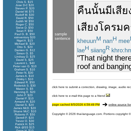
Chris S. $15
Jose D-C $20
คืน
นั้น
มี
เสีย
Steven P. $20
Daniel W. $75
Rudolf M. $30
David R. $50
Judith W. $50
เสียง
โครมค
Roger C. $50
Steve D. $50
Sean F. $50
sample
Paul G. B. $50
M
H
xsinventory $20
sentence
kheuun
nan
mee
Nigel A. $15
Michael B. $20
H
R
Otto S. $20
lae
siiang
khro:h
Damien G. $12
Simon G. $5
"That night ther
Lindsay D. $25
David S. $25
Laurent L. $40
roof and banging 
Peter van G. $10
Graham S. $10
Peter N. $30
James A. $10
Dmitry I. $10
Edward R. $50
Roderick S. $30
click here to submit a correction, drawing, image, audio re
Mason S. $5
Henning E. $20
John F. $20
click here to e-mail this page to a friend
Daniel F. $10
Armand H. $20
page cached 8/5/2026 4:59:49 PM
online source fo
Daniel S. $20
James McD. $20
Shane McC. $10
Copyright © 2026 thai-language.com. Portions copyright © 
Roberto P. $50
Derrell P. $20
Trevor O. $30
Patrick H. $25
Rick @SS $15
Gene H. $10