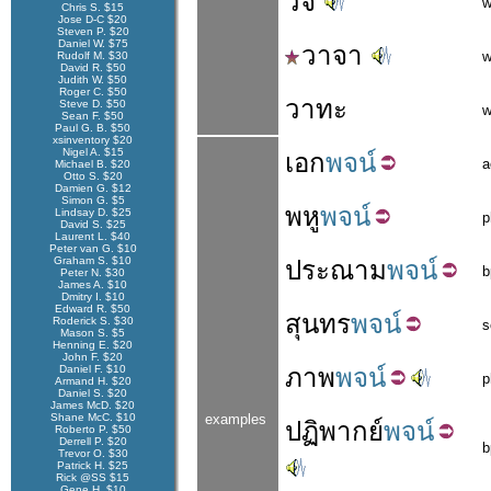
วจี
w
Chris S. $15
Jose D-C $20
Steven P. $20
Daniel W. $75
วาจา
w
Rudolf M. $30
David R. $50
Judith W. $50
Roger C. $50
วาทะ
Steve D. $50
w
Sean F. $50
Paul G. B. $50
xsinventory $20
Nigel A. $15
เอก
พจน์
a
Michael B. $20
Otto S. $20
Damien G. $12
Simon G. $5
พหู
พจน์
Lindsay D. $25
p
David S. $25
Laurent L. $40
Peter van G. $10
Graham S. $10
ประณาม
พจน์
b
Peter N. $30
James A. $10
Dmitry I. $10
Edward R. $50
สุนทร
พจน์
Roderick S. $30
s
Mason S. $5
Henning E. $20
John F. $20
Daniel F. $10
ภาพ
พจน์
p
Armand H. $20
Daniel S. $20
James McD. $20
Shane McC. $10
examples
ปฏิ
พากย์
พจน์
Roberto P. $50
Derrell P. $20
b
Trevor O. $30
Patrick H. $25
Rick @SS $15
Gene H. $10