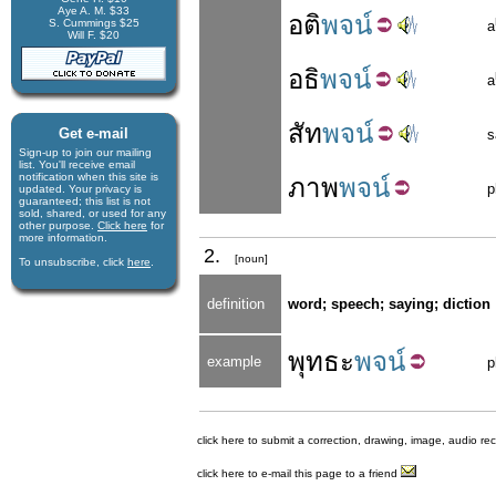
Aye A. M. $33
อติ
พจน์
S. Cummings $25
a
Will F. $20
อธิ
พจน์
a
สัท
พจน์
Get e-mail
s
Sign-up to join our mail­ing
list. You'll receive e­mail
notification when this site is
ภาพ
พจน์
p
updated. Your privacy is
guaran­teed; this list is not
sold, shared, or used for any
other purpose.
Click here
for
more infor­mation.
2.
[noun]
To unsubscribe, click
here
.
definition
word; speech; saying; diction
พุทธะ
พจน์
example
p
click here to submit a correction, drawing, image, audio re
click here to e-mail this page to a friend