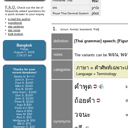
พด
Phonemic Thai
F.A.Q.
pʰót
Check out the list of
IPA
frequently asked questions for
phot
Royal Thai General System
a quick answer to your inquiry
e-mail the author
guestbook
site settings
1.
[noun, formal, loanword, Pali]
site news
bulk lookup
definition
[Thai grammar] speech; [Figur
Bangkok
Friday
August 7, 2026
พจน
พจ
notes
The variants can be
,
1:34:27 am
ภาษา » คำศัพท์เฉพาะเก
categories
Thanks for your
recent donations!
Language » Terminology
Narisa N. $+++!
John A. $+++!
Paul S. $100!
คำ
พูด
Mike A. $100!
k
Eric B. $100!
John Karl L. $100!
Don S. $100!
ถ้อย
คำ
John S. $100!
t
Peter B. $100!
Ingo B $50
Peter d C $50
Hans G $50
วจนะ
Alan M. $50
w
Rod S. $50
Wolfgang W. $50
synonyms
Bill O. $70
Ravinder S. $20