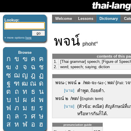
Welcome
Lessons
Dictionary
Cat
Lookup:
พจน์
» more options
here
H
phoht
Browse
contents of this p
ก
ข
ฃ
ค
ฅ
1.
[Thai grammar] speech; [Figure of Speech
ฆ
ง
จ
ฉ
ช
2.
word; speech; saying; diction
ซ
ฌ
ญ
ฎ
ฏ
ฐ
ฑ
ฒ
ณ
ด
พจน-; พจน์ ๑ /พด-จะ-นะ-; พด/ {
วจ
Pali:
ต
ถ
ท
ธ
น
[นาม]
คำพูด
ถ้อยคำ.
,
บ
ป
ผ
ฝ
พ
พจน์ ๒ /พด/ {
English: term}
ฟ
ภ
ม
ย
ร
[นาม]
(หัวข้อ: คณิต) สัญลักษณ์
หรือหารกันก็ได้.
ฤ
ล
ว
ศ
ษ
ส
ห
ฬ
อ
ฮ
pronunciation guide