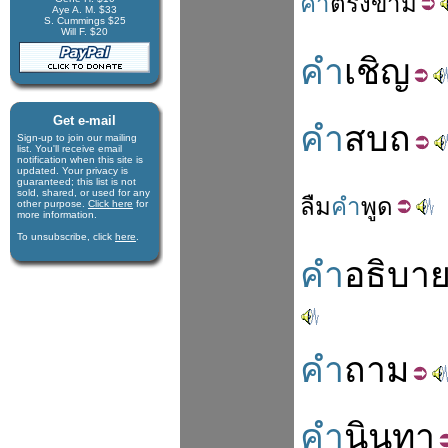
คำ
ตรง
ข้าม
Aye A. M. $33
S. Cummings $25
Will F. $20
คำ
เชิญ
Get e-mail
คำ
สบถ
Sign-up to join our mail­ing
list. You'll receive e­mail
notification when this site is
updated. Your privacy is
guaran­teed; this list is not
sold, shared, or used for any
ลืม
คำ
พูด
other purpose.
Click here
for
more infor­mation.
To unsubscribe, click
here
.
คำ
อธิบา
คำ
ถาม
คำ
นินทา