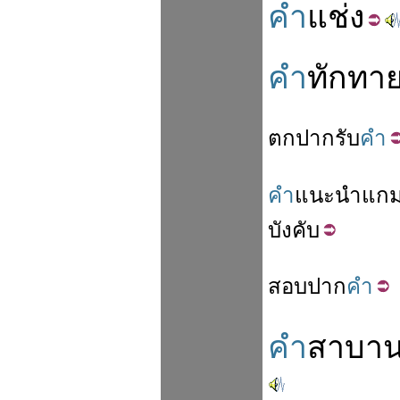
คำ
แช่ง
คำ
ทักทา
ตก
ปาก
รับ
คำ
คำ
แนะ
นำ
แก
บังคับ
สอบ
ปาก
คำ
คำ
สาบา