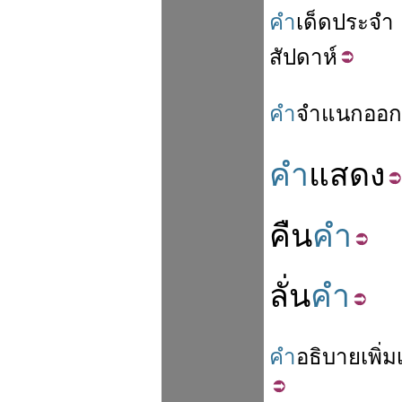
คำ
เด็ด
ประจำ
สัปดาห์
คำ
จำแนก
ออก
คำ
แสดง
คืน
คำ
ลั่น
คำ
คำ
อธิบาย
เพิ่ม