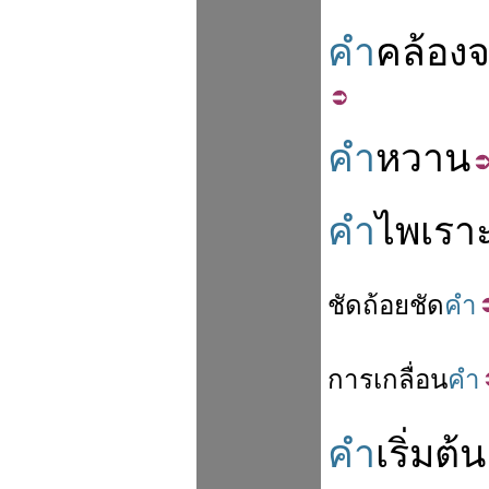
คำ
คล้อง
คำ
หวาน
คำ
ไพเรา
ชัด
ถ้อย
ชัด
คำ
การ
เกลื่อน
คำ
คำ
เริ่มต้น