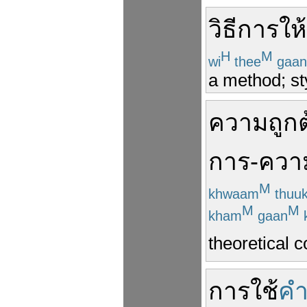
วิธีการ
ให้
H
M
wi
thee
gaan
a method; sty
ความ
ถูก
การ
-
ควา
M
khwaam
thuu
M
M
kham
gaan
theoretical 
การ
ใช้
ค