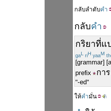
กลับ
ลำ
ดับ
คำ
กลับ
คำ
กริยา
ที่
แ
L
H
M
ga
ri
yaa
th
[grammar] [a
การ
prefix
"-ed"
ให้
คำ
มั่น