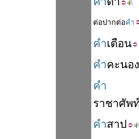
คำ
ด่า
ต่อ
ปาก
ต่อ
คำ
คำ
เตือน
คำ
คะนอ
คำ
ราชาศัพท
คำ
สาป