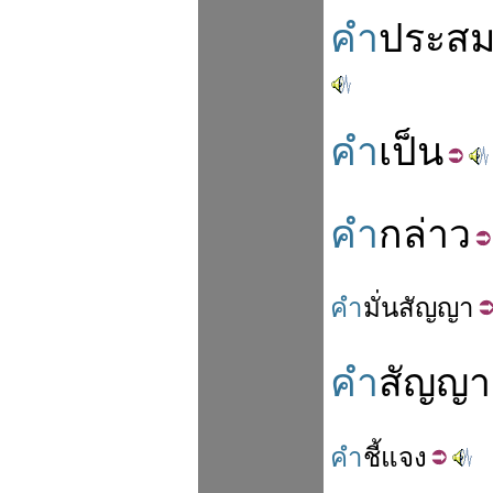
คำ
ประส
คำ
เป็น
คำ
กล่าว
คำ
มั่น
สัญญา
คำ
สัญญา
คำ
ชี้
แจง