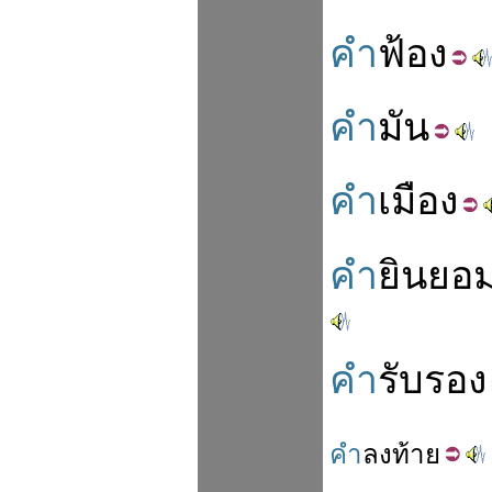
คำ
ฟ้อง
คำ
มัน
คำ
เมือง
คำ
ยินยอ
คำ
รับรอง
คำ
ลง
ท้าย