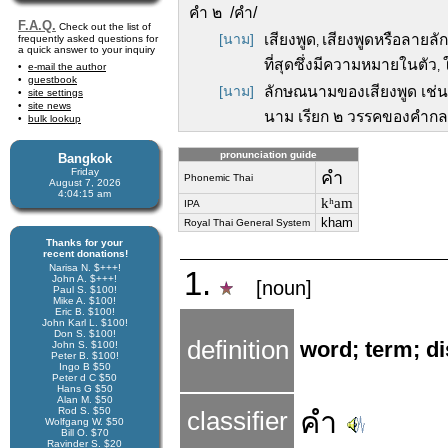
คำ ๒ /คำ/
F.A.Q.
Check out the list of
[นาม]
เสียงพูด
เสียงพูดหรือลายลัก
frequently asked questions for
,
a quick answer to your inquiry
ที่สุดซึ่งมีความหมายในตัว
,
e-mail the author
guestbook
[นาม]
ลักษณนามของเสียงพูด เช่น 
site settings
site news
นาม เรียก ๒ วรรคของคำกลอ
bulk lookup
pronunciation guide
Bangkok
Friday
คำ
Phonemic Thai
August 7, 2026
4:04:16 am
kʰam
IPA
kham
Royal Thai General System
Thanks for your
recent donations!
Narisa N. $+++!
1.
John A. $+++!
[noun]
Paul S. $100!
Mike A. $100!
Eric B. $100!
John Karl L. $100!
Don S. $100!
definition
word; term; d
John S. $100!
Peter B. $100!
Ingo B $50
Peter d C $50
Hans G $50
Alan M. $50
Rod S. $50
คำ
classifier
Wolfgang W. $50
Bill O. $70
Ravinder S. $20