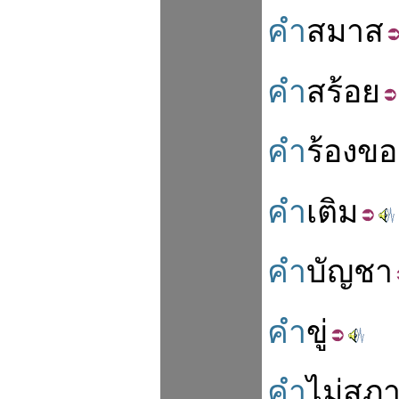
คำ
สมาส
คำ
สร้อย
คำ
ร้องขอ
คำ
เติม
คำ
บัญชา
คำ
ขู่
คำ
ไม่สุภ