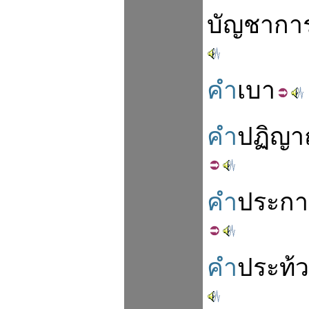
บัญชากา
คำ
เบา
คำ
ปฏิญ
คำ
ประก
คำ
ประท้ว