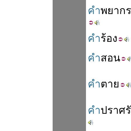
คำ
พยากร
คำ
ร้อง
คำ
สอน
คำ
ตาย
คำ
ปราศร