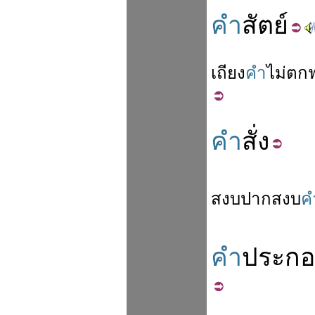
คำ
สัตย์
เถียง
คำ
ไม่
ตก
คำ
สั่ง
สงบ
ปาก
สงบ
ค
คำ
ประก