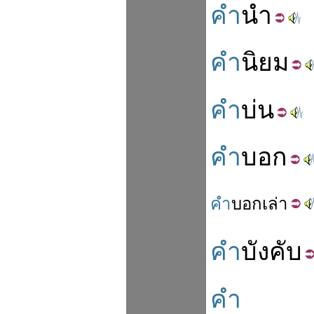
คำ
นำ
คำ
นิยม
คำ
บ่น
คำ
บอก
คำ
บอก
เล่า
คำ
บังคับ
คำ