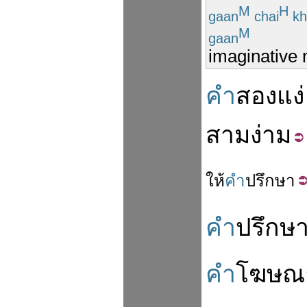
M
H
gaan
chai
k
M
gaan
imaginative 
คำ
สองแง่
สามง่าม
ให้
คำ
ปรึกษา
คำ
ปรึกษ
คำ
โฆษณ