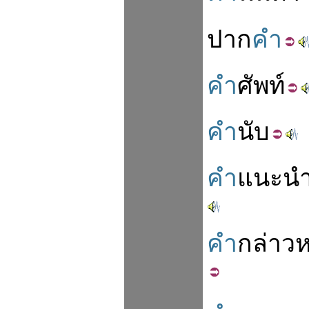
ปาก
คำ
คำ
ศัพท์
คำ
นับ
คำ
แนะน
คำ
กล่าว