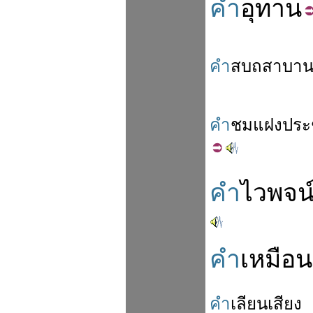
คำ
อุทาน
คำ
สบถ
สาบา
คำ
ชม
แฝง
ประ
คำ
ไวพจน
คำ
เหมือน
คำ
เลียน
เสียง