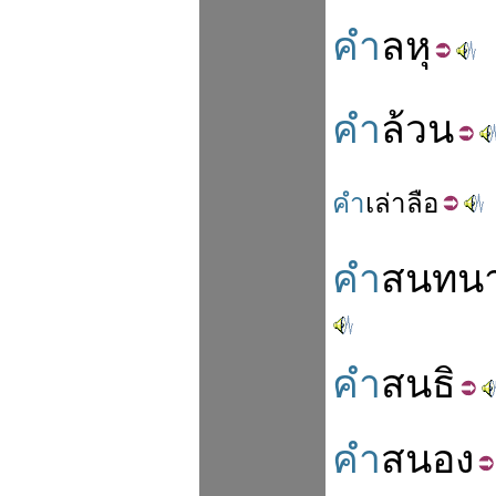
คำ
ลหุ
คำ
ล้วน
คำ
เล่า
ลือ
คำ
สนทน
คำ
สนธิ
คำ
สนอง