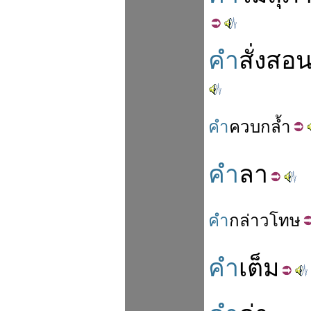
คำ
สั่งสอ
คำ
ควบ
กล้ำ
คำ
ลา
คำ
กล่าว
โทษ
คำ
เต็ม