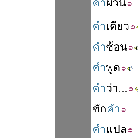
คำ
ผวน
คำ
เดียว
คำ
ซ้อน
คำ
พูด
คำ
ว่า
...
ซัก
คำ
คำ
แปล