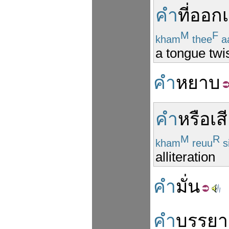
คำ
ที่
ออกเ
M
F
kham
thee
a
a tongue twi
คำ
หยาบ
คำ
หรือ
เส
M
R
kham
reuu
s
alliteration
คำ
มั่น
คำ
บรรยา