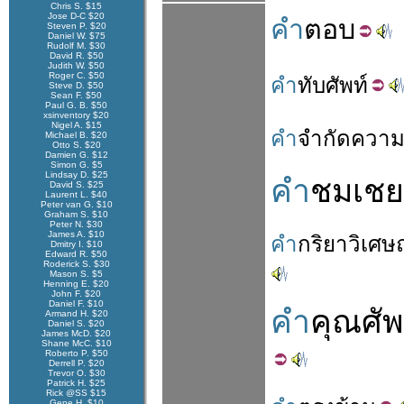
Chris S. $15
Jose D-C $20
คำ
ตอบ
Steven P. $20
Daniel W. $75
Rudolf M. $30
David R. $50
Judith W. $50
Roger C. $50
คำ
ทับ
ศัพท์
Steve D. $50
Sean F. $50
Paul G. B. $50
xsinventory $20
Nigel A. $15
คำ
จำ
กัด
ควา
Michael B. $20
Otto S. $20
Damien G. $12
Simon G. $5
Lindsay D. $25
คำ
ชมเชย
David S. $25
Laurent L. $40
Peter van G. $10
Graham S. $10
Peter N. $30
James A. $10
คำ
กริยา
วิเศษ
Dmitry I. $10
Edward R. $50
Roderick S. $30
Mason S. $5
Henning E. $20
John F. $20
Daniel F. $10
คำ
คุณศัพ
Armand H. $20
Daniel S. $20
James McD. $20
Shane McC. $10
Roberto P. $50
Derrell P. $20
Trevor O. $30
Patrick H. $25
Rick @SS $15
Gene H. $10