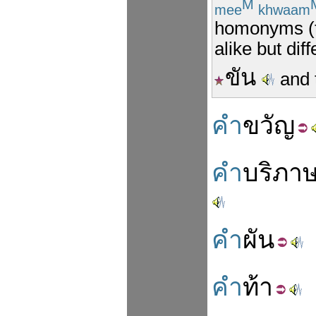
M
mee
khwaam
homonyms (t
alike but dif
ขัน
and 
คำ
ขวัญ
คำ
บริภา
คำ
ผัน
คำ
ท้า