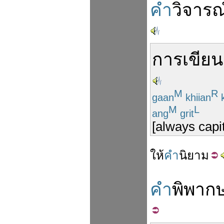
คำ
วิจารณ
การ
เขียน
M
R
gaan
khiian
M
L
ang
grit
[always capi
ให้
คำ
นิยาม
คำ
พิพาก