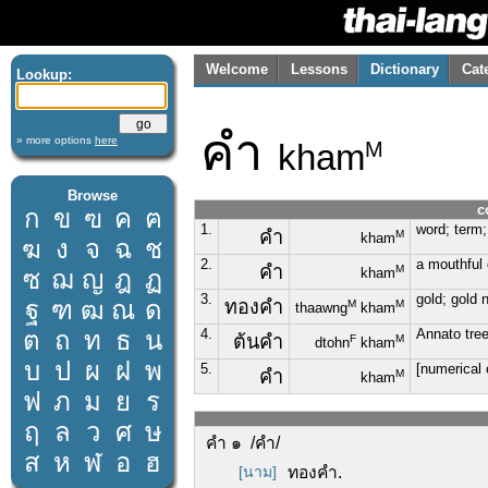
Welcome
Lessons
Dictionary
Cat
Lookup:
คำ
» more options
here
kham
M
Browse
c
ก
ข
ฃ
ค
ฅ
1.
word; term;
คำ
M
kham
ฆ
ง
จ
ฉ
ช
2.
a mouthful 
คำ
M
ซ
ฌ
ญ
ฎ
ฏ
kham
3.
gold; gold 
ฐ
ฑ
ฒ
ณ
ด
ทองคำ
M
M
thaawng
kham
ต
ถ
ท
ธ
น
4.
Annato tre
ต้นคำ
F
M
dtohn
kham
บ
ป
ผ
ฝ
พ
5.
[numerical 
คำ
M
kham
ฟ
ภ
ม
ย
ร
ฤ
ล
ว
ศ
ษ
คำ ๑ /คำ/
ส
ห
ฬ
อ
ฮ
[นาม]
ทองคำ.