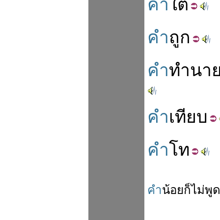
คำ
ใต้
คำ
ถูก
คำ
ทำนา
คำ
เทียบ
คำ
โท
คำ
น้อย
ก็
ไม่
พู