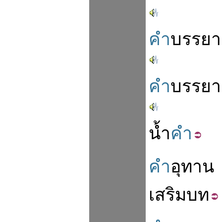
คำ
บรรยา
คำ
บรรยา
น้ำ
คำ
คำ
อุทาน
เสริมบท