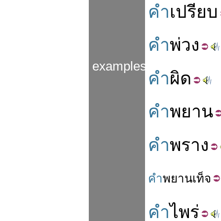
คำ
เปรียบ
คำ
พ่วง
examples
คำ
ผิด
คำ
พยาน
คำ
พราง
คำ
พยาน
เท็จ
คำ
ไพร่