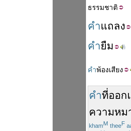
ธรรมชาติ
คำ
แถลง
คำ
ยืม
คำ
พ้อง
เสียง
คำ
ที่
ออกเ
ความหม
M
F
kham
thee
a