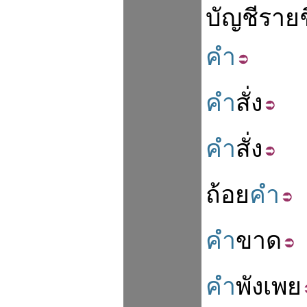
บัญชีรายช
คำ
คำ
สั่ง
คำ
สั่ง
ถ้อย
คำ
คำ
ขาด
คำ
พังเพย