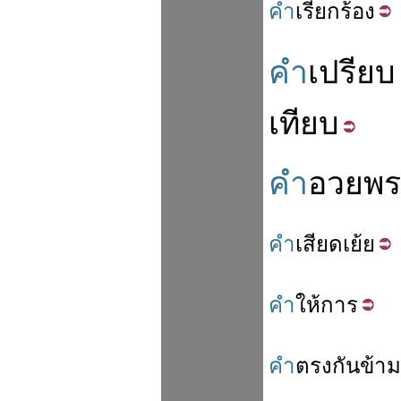
คำ
เรียก
ร้อง
คำ
เปรียบ
เทียบ
คำ
อวยพร
คำ
เสียด
เย้ย
คำ
ให้
การ
คำ
ตรง
กัน
ข้าม