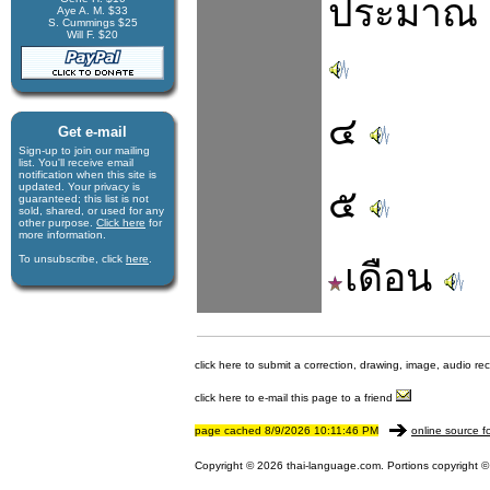
ประมาณ
Aye A. M. $33
S. Cummings $25
Will F. $20
๔
Get e-mail
Sign-up to join our mail­ing
list. You'll receive e­mail
notification when this site is
updated. Your privacy is
๕
guaran­teed; this list is not
sold, shared, or used for any
other purpose.
Click here
for
more infor­mation.
To unsubscribe, click
here
.
เดือน
click here to submit a correction, drawing, image, audio re
click here to e-mail this page to a friend
page cached 8/9/2026 10:11:46 PM
online source f
Copyright © 2026 thai-language.com. Portions copyright © 