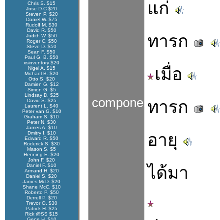
แก่
Chris S. $15
Jose D-C $20
Steven P. $20
Daniel W. $75
Rudolf M. $30
David R. $50
ทารก
Judith W. $50
Roger C. $50
Steve D. $50
Sean F. $50
Paul G. B. $50
xsinventory $20
เมื่อ
Nigel A. $15
Michael B. $20
Otto S. $20
Damien G. $12
Simon G. $5
Lindsay D. $25
components
ทารก
David S. $25
Laurent L. $40
Peter van G. $10
Graham S. $10
Peter N. $30
James A. $10
Dmitry I. $10
อายุ
Edward R. $50
Roderick S. $30
Mason S. $5
Henning E. $20
John F. $20
Daniel F. $10
ได้มา
Armand H. $20
Daniel S. $20
James McD. $20
Shane McC. $10
Roberto P. $50
Derrell P. $20
Trevor O. $30
Patrick H. $25
Rick @SS $15
Gene H. $10