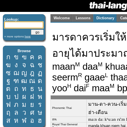
Welcome
Lessons
Dictionary
Cat
Lookup:
มารดาควรเริ่มให
» more options
here
อายุได้มาประมา
Browse
ก
ข
ฃ
ค
ฅ
ฆ
ง
จ
ฉ
ช
maan
daa
khua
M
M
ซ
ฌ
ญ
ฎ
ฏ
seerm
gaae
tha
R
L
ฐ
ฑ
ฒ
ณ
ด
yoo
dai
maa
bp
H
F
M
ต
ถ
ท
ธ
น
บ
ป
ผ
ฝ
พ
ฟ
ภ
ม
ย
ร
มาน-ดา-ควน-เริ่ม-
Phonemic Thai
ฤ
ล
ว
ศ
ษ
ฮ่า-เดือน
ส
ห
ฬ
อ
ฮ
maːn daː kʰuːan rɤ̂ːm hâ
IPA
Royal Thai General
manda khuan roem hai 