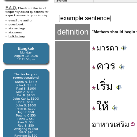
System
F.A.Q.
Check out the list of
frequently asked questions for
a quick answer to your inquiry
[example sentence]
e-mail the author
guestbook
site settings
definition
"Mothers should begin t
site news
bulk lookup
มารดา
Bangkok
Monday
August 10, 2026
12:11:50 pm
ควร
Thanks for your
recent donations!
Narisa N. $+++!
เริ่ม
John A. $+++!
Paul S. $100!
Mike A. $100!
Eric B. $100!
John Karl L. $100!
Don S. $100!
ให้
John S. $100!
Peter B. $100!
Ingo B $50
Peter d C $50
Hans G $50
อาหาร
เสริม
Alan M. $50
Rod S. $50
Wolfgang W. $50
Bill O. $70
Ravinder S. $20