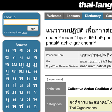
Welcome
Lessons
Dictionary
Cat
Lookup:
แนวร่วมปฏิบัติ เพื่อการ
» more options
here
M
F
L
L
L
naaeo
ruaam
bpa
dti
bat
phe
F
L
L
M
phaak
aehk
ga
chohn
Browse
ก
ข
ฃ
ค
ฅ
แนว-ร่วม-ปะ-ติ-
Phonemic Thai
ฆ
ง
จ
ฉ
ช
nɛːw rûːam pà tìʔ bàt
IPA
ซ
ฌ
ญ
ฎ
ฏ
naeo ruam patibat phu
Royal Thai General System
ฐ
ฑ
ฒ
ณ
ด
ต
ถ
ท
ธ
น
[proper noun]
บ
ป
ผ
ฝ
พ
definition
Collective Action Coalition 
ฟ
ภ
ม
ย
ร
ฤ
ล
ว
ศ
ษ
องค์การและสมาคมไ
categories
ส
ห
ฬ
อ
ฮ
Thai Organizations