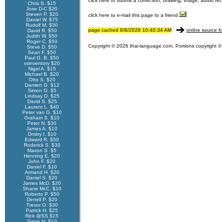
click here to submit a correction, drawing, image, audio re
Chris S. $15
Jose D-C $20
Steven P. $20
click here to e-mail this page to a friend
Daniel W. $75
Rudolf M. $30
page cached 8/8/2026 10:40:34 AM
online source f
David R. $50
Judith W. $50
Roger C. $50
Copyright © 2026 thai-language.com. Portions copyright © 
Steve D. $50
Sean F. $50
Paul G. B. $50
xsinventory $20
Nigel A. $15
Michael B. $20
Otto S. $20
Damien G. $12
Simon G. $5
Lindsay D. $25
David S. $25
Laurent L. $40
Peter van G. $10
Graham S. $10
Peter N. $30
James A. $10
Dmitry I. $10
Edward R. $50
Roderick S. $30
Mason S. $5
Henning E. $20
John F. $20
Daniel F. $10
Armand H. $20
Daniel S. $20
James McD. $20
Shane McC. $10
Roberto P. $50
Derrell P. $20
Trevor O. $30
Patrick H. $25
Rick @SS $15
Gene H. $10