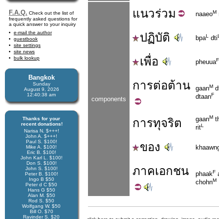
แนว
ร่วม
F.A.Q.
M
Check out the list of
naaeo
frequently asked questions for
a quick answer to your inquiry
e-mail the author
ปฏิบัติ
L
bpa
dti
guestbook
site settings
site news
เพื่อ
bulk lookup
F
pheuua
Bangkok
การ
ต่อ
ต้าน
Sunday
M
gaan
d
August 9, 2026
12:40:39 am
F
dtaan
components
M
gaan
t
Thanks for your
การทุจริต
recent donations!
L
rit
Narisa N. $+++!
John A. $+++!
Paul S. $100!
ของ
khaawn
Mike A. $100!
Eric B. $100!
John Karl L. $100!
Don S. $100!
ภาค
เอกชน
John S. $100!
F
phaak
Peter B. $100!
Ingo B $50
M
chohn
Peter d C $50
Hans G $50
Alan M. $50
Rod S. $50
Wolfgang W. $50
Bill O. $70
Ravinder S. $20