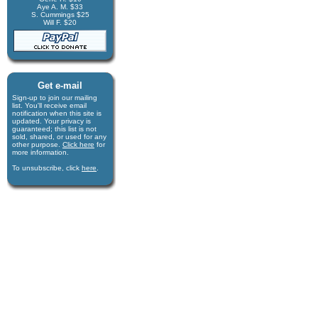
Aye A. M. $33
S. Cummings $25
Will F. $20
Get e-mail
Sign-up to join our mail­ing
list. You'll receive e­mail
notification when this site is
updated. Your privacy is
guaran­teed; this list is not
sold, shared, or used for any
other purpose.
Click here
for
more infor­mation.
To unsubscribe, click
here
.