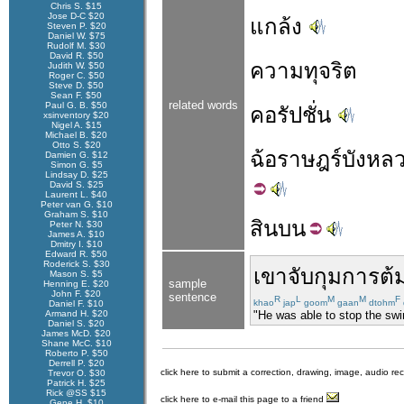
Chris S. $15
Jose D-C $20
แกล้ง
Steven P. $20
Daniel W. $75
Rudolf M. $30
David R. $50
ความทุจริต
Judith W. $50
Roger C. $50
Steve D. $50
Sean F. $50
related words
Paul G. B. $50
คอรัปชั่น
xsinventory $20
Nigel A. $15
Michael B. $20
Otto S. $20
ฉ้อ
ราษฎร์
บัง
หล
Damien G. $12
Simon G. $5
Lindsay D. $25
David S. $25
Laurent L. $40
Peter van G. $10
Graham S. $10
สิน
บน
Peter N. $30
James A. $10
Dmitry I. $10
Edward R. $50
Roderick S. $30
เขา
จับกุม
การต้ม
Mason S. $5
sample
Henning E. $20
John F. $20
sentence
R
L
M
M
F
khao
jap
goom
gaan
dtohm
Daniel F. $10
Armand H. $20
"He was able to stop the sw
Daniel S. $20
James McD. $20
Shane McC. $10
Roberto P. $50
Derrell P. $20
click here to submit a correction, drawing, image, audio re
Trevor O. $30
Patrick H. $25
Rick @SS $15
click here to e-mail this page to a friend
Gene H. $10