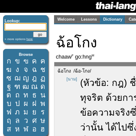
Welcome
Lessons
Dictionary
Cat
Lookup:
ฉ้อโกง
» more options
here
Browse
F
M
chaaw
go:hng
ก
ข
ฃ
ค
ฅ
ฆ
ง
จ
ฉ
ช
ฉ้อโกง /ฉ้อ-โกง/
ซ
ฌ
ญ
ฎ
ฏ
[นาม]
(หัวข้อ: กฎ)
ฐ
ฑ
ฒ
ณ
ด
ต
ถ
ท
ธ
น
ทุจริต ด้วยก
บ
ป
ผ
ฝ
พ
ข้อความจริงซ
ฟ
ภ
ม
ย
ร
ฤ
ล
ว
ศ
ษ
ว่านั้น ได้ไป
ส
ห
ฬ
อ
ฮ