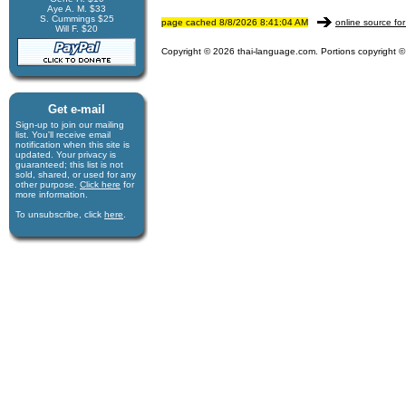
Aye A. M. $33
S. Cummings $25
page cached 8/8/2026 8:41:04 AM
online source for
Will F. $20
Copyright © 2026 thai-language.com. Portions copyright © 
Get e-mail
Sign-up to join our mail­ing
list. You'll receive e­mail
notification when this site is
updated. Your privacy is
guaran­teed; this list is not
sold, shared, or used for any
other purpose.
Click here
for
more infor­mation.
To unsubscribe, click
here
.