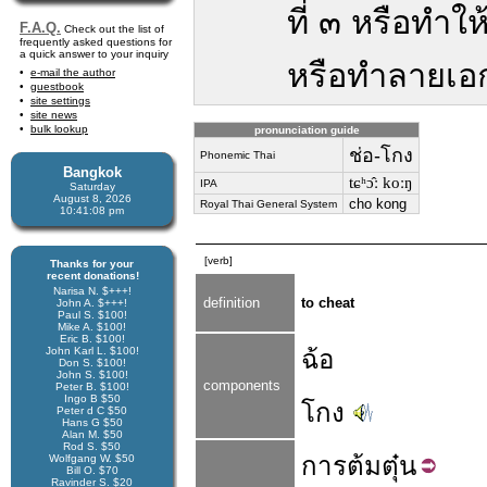
ที่ ๓ หรือทำใ
F.A.Q.
Check out the list of
frequently asked questions for
a quick answer to your inquiry
หรือทำลายเอก
e-mail the author
guestbook
site settings
site news
bulk lookup
pronunciation guide
ช่อ-โกง
Phonemic Thai
Bangkok
tɕʰɔ̂ː koːŋ
IPA
Saturday
August 8, 2026
cho kong
Royal Thai General System
10:41:08 pm
[verb]
Thanks for your
recent donations!
Narisa N. $+++!
definition
to cheat
John A. $+++!
Paul S. $100!
Mike A. $100!
Eric B. $100!
John Karl L. $100!
ฉ้อ
Don S. $100!
John S. $100!
components
Peter B. $100!
Ingo B $50
โกง
Peter d C $50
Hans G $50
Alan M. $50
Rod S. $50
การ
ต้ม
ตุ๋น
Wolfgang W. $50
Bill O. $70
Ravinder S. $20