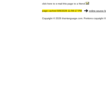
click here to e-mail this page to a friend
page cached 8/8/2026 11:56:17 PM
online source f
Copyright © 2026 thai-language.com. Portions copyright © 