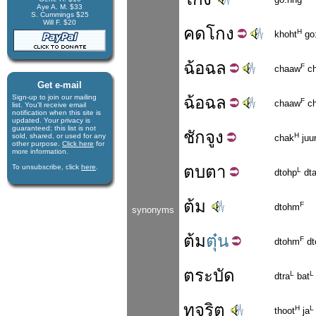
Aye A. M. $33
S. Cummings $25
Will F. $20
คด
โกง
H
khoht
go
ฉ้อ
ฉล
F
chaaw
ch
Get e-mail
Sign-up to join our mail­ing
ฉ้อ
ฉล
F
chaaw
ch
list. You'll receive e­mail
notification when this site is
updated. Your privacy is
guaran­teed; this list is not
ชัก
จูง
H
sold, shared, or used for any
chak
juu
other purpose.
Click here
for
more infor­mation.
ตบ
ตา
To unsubscribe, click
here
.
L
dtohp
dt
ต้ม
F
dtohm
synonyms
ต้ม
ตุ๋น
F
dtohm
dt
ตระบัด
L
L
dtra
bat
ทุจริต
H
L
thoot
ja