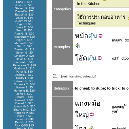
Chris S. $15
In the Kitchen
Jose D-C $20
Steven P. $20
categories
Daniel W. $75
Rudolf M. $30
วิธีการประกอบอาหาร
David R. $50
Judith W. $50
Techniques
Roger C. $50
Steve D. $50
Sean F. $50
Paul G. B. $50
หม้อ
ตุ๋น
xsinventory $20
F
maaw
dt
Nigel A. $15
Michael B. $20
Otto S. $20
examples
Damien G. $12
Simon G. $5
Lindsay D. $25
โอ๊ต
ตุ๋น
H
o:ht
dtoo
David S. $25
Laurent L. $40
Peter van G. $10
Graham S. $10
Peter N. $30
2.
James A. $10
[verb, transitive, colloquial]
Dmitry I. $10
Edward R. $50
Roderick S. $30
Mason S. $5
definition
to cheat; to dupe; to trick; to 
Henning E. $20
John F. $20
Daniel F. $10
Armand H. $20
แกง
หม้อ
Daniel S. $20
M
gaaeng
James McD. $20
Shane McC. $10
L
yai
ใหญ่
Roberto P. $50
Derrell P. $20
Trevor O. $30
Patrick H. $25
Rick @SS $15
โกง
M
go:hng
Gene H. $10