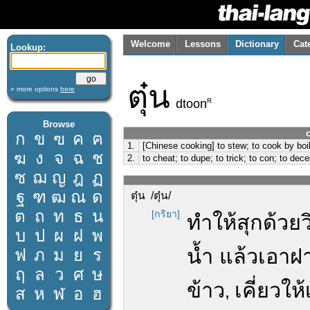
Welcome
Lessons
Dictionary
Cat
Lookup:
ตุ๋น
» more options
here
R
dtoon
Browse
c
ก
ข
ฃ
ค
ฅ
1.
[Chinese cooking] to stew; to cook by boil
ฆ
ง
จ
ฉ
ช
2.
to cheat; to dupe; to trick; to con; to dece
ซ
ฌ
ญ
ฎ
ฏ
ฐ
ฑ
ฒ
ณ
ด
ตุ๋น /ตุ๋น/
ต
ถ
ท
ธ
น
[กริยา]
ทำให้สุกด้วย
บ
ป
ผ
ฝ
พ
น้ำ แล้วเอาฝา
ฟ
ภ
ม
ย
ร
ฤ
ล
ว
ศ
ษ
ข้าว
เคี่ยวให้
,
ส
ห
ฬ
อ
ฮ