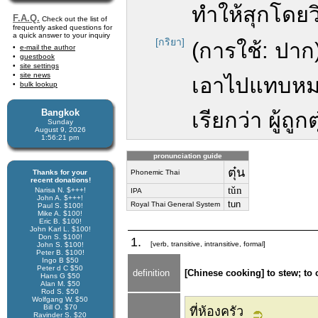
ทำให้สุกโดยวิธ
F.A.Q.
Check out the list of
frequently asked questions for
a quick answer to your inquiry
[กริยา]
(การใช้: ปา
e-mail the author
guestbook
site settings
site news
เอาไปแทบหม
bulk lookup
Bangkok
เรียกว่า ผู้ถูกต
Sunday
August 9, 2026
1:56:21 pm
pronunciation guide
ตุ๋น
Thanks for your
Phonemic Thai
recent donations!
tǔn
Narisa N. $+++!
IPA
John A. $+++!
tun
Royal Thai General System
Paul S. $100!
Mike A. $100!
Eric B. $100!
John Karl L. $100!
Don S. $100!
1.
[verb, transitive, intransitive, formal]
John S. $100!
Peter B. $100!
Ingo B $50
Peter d C $50
definition
[Chinese cooking] to stew; to 
Hans G $50
Alan M. $50
Rod S. $50
Wolfgang W. $50
Bill O. $70
ที่ห้องครัว
Ravinder S. $20