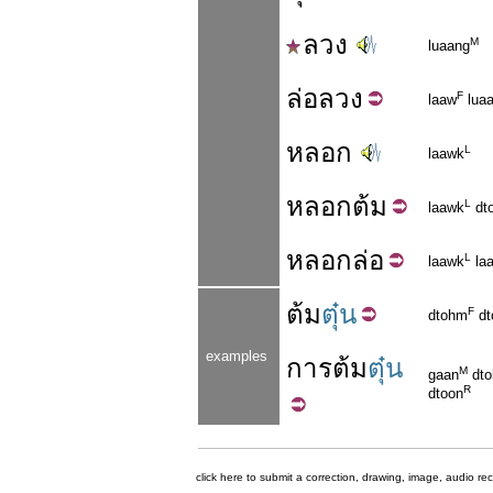
ลวง
M
luaang
ล่อ
ลวง
F
laaw
lua
หลอก
L
laawk
หลอก
ต้ม
L
laawk
dt
หลอก
ล่อ
L
laawk
la
ต้ม
ตุ๋น
F
dtohm
dt
examples
การ
ต้ม
ตุ๋น
M
gaan
dt
R
dtoon
click here to submit a correction, drawing, image, audio re