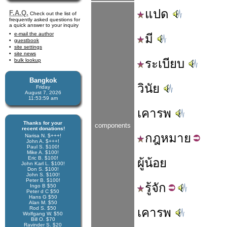
แปด
F.A.Q.
Check out the list of
frequently asked questions for
a quick answer to your inquiry
e-mail the author
มี
guestbook
site settings
site news
ระเบียบ
bulk lookup
Bangkok
วินัย
Friday
August 7, 2026
11:53:59 am
เคารพ
Thanks for your
components
recent donations!
กฎ
หมาย
Narisa N. $+++!
John A. $+++!
Paul S. $100!
Mike A. $100!
Eric B. $100!
ผู้น้อย
John Karl L. $100!
Don S. $100!
John S. $100!
Peter B. $100!
รู้
จัก
Ingo B $50
Peter d C $50
Hans G $50
Alan M. $50
Rod S. $50
เคารพ
Wolfgang W. $50
Bill O. $70
Ravinder S. $20