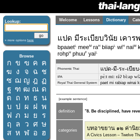
Welcome
Lessons
Dictionary
Cat
Lookup:
แปด มีระเบียบวินัย เคารพ
» more options
here
L
M
H
L
H
M
bpaaet
mee
ra
biiap
wi
nai
k
H
F
L
rohp
phuu
yai
Browse
ก
ข
ฃ
ค
ฅ
แปด-มี-ระ-เบียบ-ว
Phonemic Thai
ฆ
ง
จ
ฉ
ช
pɛ̀ːt miː ráʔ bìːap wi
IPA
ซ
ฌ
ญ
ฎ
ฏ
paet mi rabiap winai 
Royal Thai General System
ฐ
ฑ
ฒ
ณ
ด
ต
ถ
ท
ธ
น
[example sentence]
บ
ป
ผ
ฝ
พ
definition
"8. Be disciplined, have reve
ฟ
ภ
ม
ย
ร
ฤ
ล
ว
ศ
ษ
บทอาขยาน ๑๒ ค่านิ
categories
ส
ห
ฬ
อ
ฮ
A Civics Lesson – Twelve Th