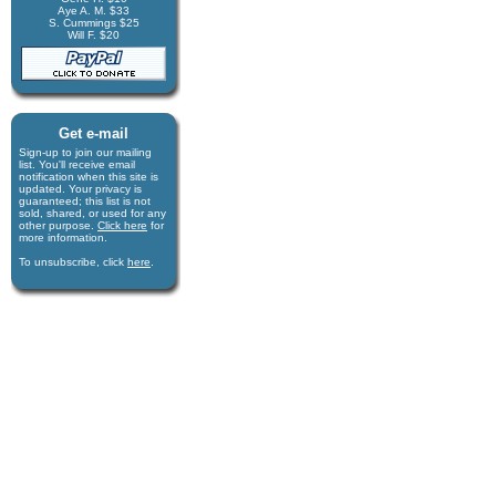
Aye A. M. $33
S. Cummings $25
Will F. $20
Get e-mail
Sign-up to join our mail­ing
list. You'll receive e­mail
notification when this site is
updated. Your privacy is
guaran­teed; this list is not
sold, shared, or used for any
other purpose.
Click here
for
more infor­mation.
To unsubscribe, click
here
.