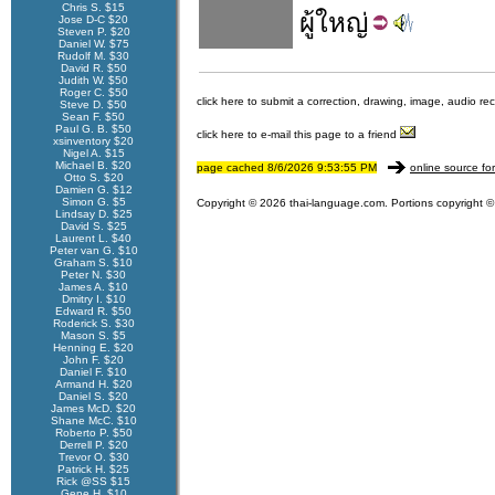
Chris S. $15
ผู้
ใหญ่
Jose D-C $20
Steven P. $20
Daniel W. $75
Rudolf M. $30
David R. $50
Judith W. $50
Roger C. $50
click here to submit a correction, drawing, image, audio re
Steve D. $50
Sean F. $50
Paul G. B. $50
click here to e-mail this page to a friend
xsinventory $20
Nigel A. $15
Michael B. $20
page cached 8/6/2026 9:53:55 PM
online source fo
Otto S. $20
Damien G. $12
Simon G. $5
Copyright © 2026 thai-language.com. Portions copyright © 
Lindsay D. $25
David S. $25
Laurent L. $40
Peter van G. $10
Graham S. $10
Peter N. $30
James A. $10
Dmitry I. $10
Edward R. $50
Roderick S. $30
Mason S. $5
Henning E. $20
John F. $20
Daniel F. $10
Armand H. $20
Daniel S. $20
James McD. $20
Shane McC. $10
Roberto P. $50
Derrell P. $20
Trevor O. $30
Patrick H. $25
Rick @SS $15
Gene H. $10