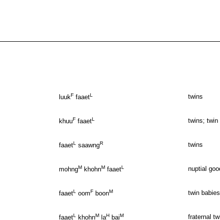
F
L
twins
luuk
faaet
F
L
twins; twin
khuu
faaet
L
R
twins
faaet
saawng
M
M
L
nuptial goo
mohng
khohn
faaet
L
F
M
twin babies
faaet
oom
boon
L
M
H
M
fraternal tw
faaet
khohn
la
bai