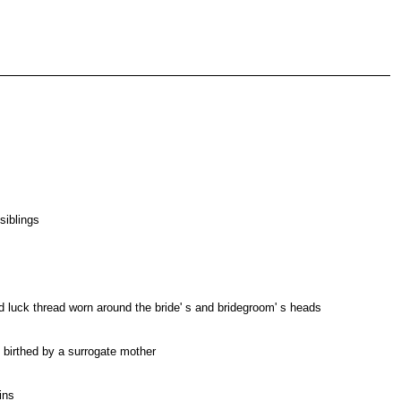
 siblings
d luck thread worn around the bride' s and bridegroom' s heads
 birthed by a surrogate mother
ins