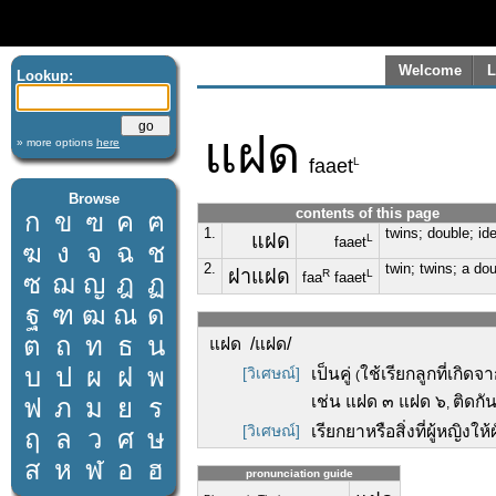
Welcome
L
Lookup:
แฝด
» more options
here
L
faaet
Browse
contents of this page
ก
ข
ฃ
ค
ฅ
1.
twins; double; ide
แฝด
L
faaet
ฆ
ง
จ
ฉ
ช
2.
twin; twins; a do
ฝาแฝด
R
L
ซ
ฌ
ญ
ฎ
ฏ
faa
faaet
ฐ
ฑ
ฒ
ณ
ด
ต
ถ
ท
ธ
น
แฝด /แฝด/
บ
ป
ผ
ฝ
พ
[วิเศษณ์]
เป็นคู่
ใช้เรียกลูกที่เกิด
(
เช่น แฝด ๓ แฝด ๖
ติดกั
ฟ
ภ
ม
ย
ร
,
[วิเศษณ์]
เรียกยาหรือสิ่งที่ผู้หญิงใ
ฤ
ล
ว
ศ
ษ
ส
ห
ฬ
อ
ฮ
pronunciation guide