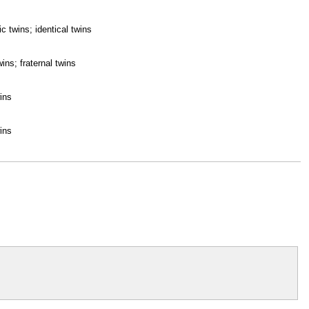
 twins; identical twins
wins; fraternal twins
wins
wins