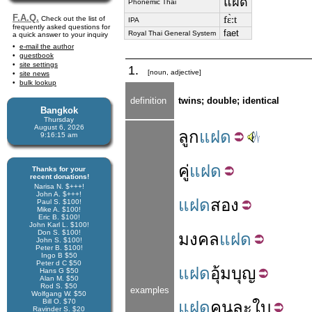
แฝด
Phonemic Thai
F.A.Q.
fɛ̀ːt
Check out the list of
IPA
frequently asked questions for
faet
Royal Thai General System
a quick answer to your inquiry
e-mail the author
guestbook
site settings
1.
[noun, adjective]
site news
bulk lookup
definition
twins; double; identical
Bangkok
Thursday
August 6, 2026
ลูก
แฝด
9:16:15 am
คู่
แฝด
Thanks for your
recent donations!
Narisa N. $+++!
John A. $+++!
แฝด
สอง
Paul S. $100!
Mike A. $100!
Eric B. $100!
John Karl L. $100!
Don S. $100!
มงคล
แฝด
John S. $100!
Peter B. $100!
Ingo B $50
Peter d C $50
แฝด
อุ้มบุญ
Hans G $50
Alan M. $50
Rod S. $50
examples
Wolfgang W. $50
Bill O. $70
แฝด
คนละ
ใบ
Ravinder S. $20