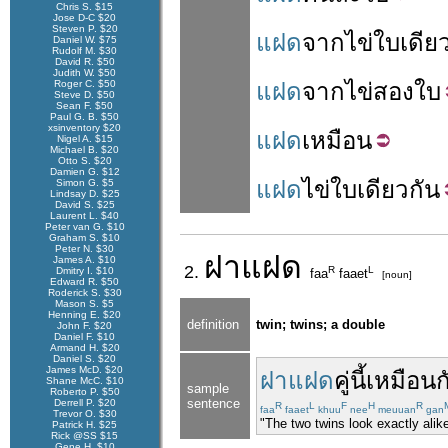
Chris S. $15
Jose D-C $20
Steven P. $20
แฝด
จาก
ไข่
ใบ
เดีย
Daniel W. $75
Rudolf M. $30
David R. $50
Judith W. $50
Roger C. $50
แฝด
จาก
ไข่
สอง
ใบ
Steve D. $50
Sean F. $50
Paul G. B. $50
xsinventory $20
แฝด
เหมือน
Nigel A. $15
Michael B. $20
Otto S. $20
Damien G. $12
แฝด
ไข่
ใบ
เดียวกัน
Simon G. $5
Lindsay D. $25
David S. $25
Laurent L. $40
Peter van G. $10
Graham S. $10
Peter N. $30
ฝา
แฝด
James A. $10
2.
R
L
Dmitry I. $10
faa
faaet
[noun]
Edward R. $50
Roderick S. $30
Mason S. $5
Henning E. $20
definition
twin; twins; a double
John F. $20
Daniel F. $10
Armand H. $20
Daniel S. $20
James McD. $20
ฝาแฝด
คู่นี้
เหมือนก
Shane McC. $10
sample
Roberto P. $50
sentence
Derrell P. $20
R
L
F
H
R
faa
faaet
khuu
nee
meuuan
gan
Trevor O. $30
"The two twins look exactly alik
Patrick H. $25
Rick @SS $15
Gene H. $10