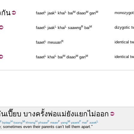
วกัน
L
L
L
M
M
M
monozygotic
faaet
jaak
khai
bai
diaao
gan
L
L
L
R
M
dizygotic t
faaet
jaak
khai
saawng
bai
L
R
identical t
faaet
meuuan
L
L
M
M
M
identical t
faaet
khai
bai
diaao
gan
ัน
เปี๊ยบ
บางครั้ง
พ่อแม่
ยัง
แยกไม่ออก
M
H
M
H
F
F
M
F
F
L
bpiiap
baang
khrang
phaaw
maae
yang
yaaek
mai
aawk
e; sometimes even their parents can’t tell them apart."