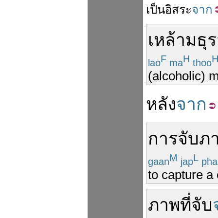
เป็น
อิสระ
จาก
เหล้า
มธุ
ร
F
H
lao
ma
thoo
(alcoholic) 
หลัง
จาก
การ
จับ
ภ
M
L
gaan
jap
pha
to capture a
ภาพ
ที่
จับ