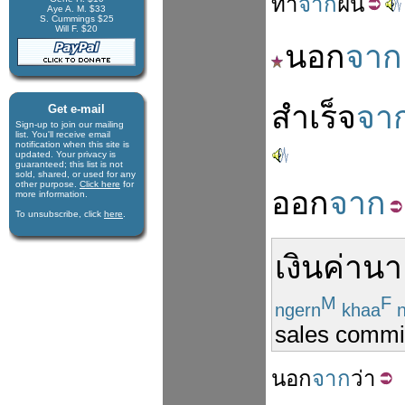
ทำ
จาก
ฝิ่น
Aye A. M. $33
S. Cummings $25
Will F. $20
นอก
จาก
สำเร็จ
จา
Get e-mail
Sign-up to join our mail­ing
list. You'll receive e­mail
notification when this site is
updated. Your privacy is
guaran­teed; this list is not
sold, shared, or used for any
other purpose.
Click here
for
ออก
จาก
more infor­mation.
To unsubscribe, click
here
.
เงินค่า
นา
M
F
ngern
khaa
n
sales commi
นอก
จาก
ว่า