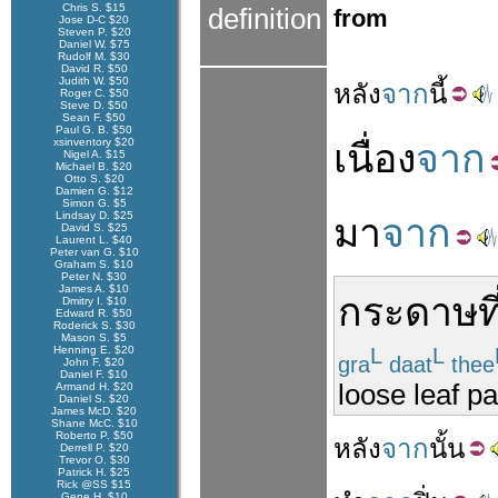
Chris S. $15
definition
from
Jose D-C $20
Steven P. $20
Daniel W. $75
Rudolf M. $30
David R. $50
Judith W. $50
หลัง
จาก
นี้
Roger C. $50
Steve D. $50
Sean F. $50
Paul G. B. $50
xsinventory $20
เนื่อง
จาก
Nigel A. $15
Michael B. $20
Otto S. $20
Damien G. $12
Simon G. $5
Lindsay D. $25
มา
จาก
David S. $25
Laurent L. $40
Peter van G. $10
Graham S. $10
Peter N. $30
James A. $10
กระดาษ
ที
Dmitry I. $10
Edward R. $50
Roderick S. $30
Mason S. $5
Henning E. $20
L
L
gra
daat
thee
John F. $20
Daniel F. $10
loose leaf p
Armand H. $20
Daniel S. $20
James McD. $20
Shane McC. $10
Roberto P. $50
หลัง
จาก
นั้น
Derrell P. $20
Trevor O. $30
Patrick H. $25
Rick @SS $15
Gene H. $10