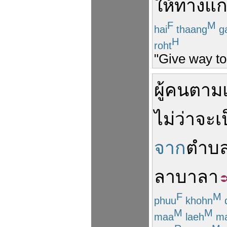
ให้ทาง
แก
F
M
hai
thaang
g
H
roht
"Give way to
ผู้คน
ตาม
ไม่ว่าจะ
เ
จาก
ตำบ
ลาบาลา
F
M
phuu
khohn
M
M
maa
laeh
ma