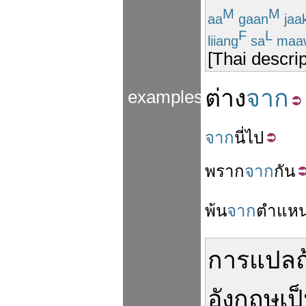
M
M
aa
gaan
jaa
F
L
liiang
sa
maa
[Thai descri
ต่าง
จาก
examples
จาก
นี่
ไป
พราก
จาก
กัน
พ้น
จาก
ตำแหน
การ
แปล
อังกฤษ
เป