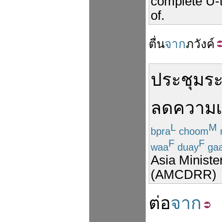
complete U-t
of.
ตื่น
จาก
ภวังค์
ประชุม
ระ
ลด
ความ
เ
L
M
bpra
choom
F
F
waa
duay
ga
Asia Ministe
(AMCDRR)
ต่อ
จาก