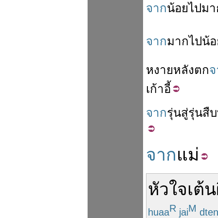
จาก
น้อย
ไป
มา
จาก
มาก
ไป
น้อ
หงายหลัง
ตก
จ
เก้าอี้
จาก
รุ่น
สู่
รุ่น
สื
จาก
แม่
หัวใจ
เต้น
R
M
huaa
jai
dte