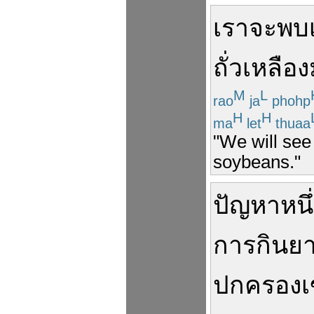
เรา
จะพบ
ถั่วเหลือง
M
L
rao
ja
phohp
H
H
ma
let
thuaa
"We will see
soybeans."
ปัญหา
หนึ
การกินย
ปกครอง
เ