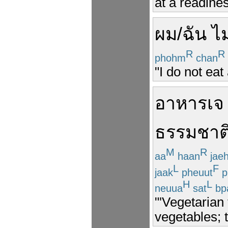
at a readine
ผม
/
ฉัน
ไม
R
R
phohm
chan
"I do not eat
อาหารเจ
ธรรมชาต
M
R
aa
haan
jae
L
F
jaak
pheuut
p
H
L
neuua
sat
bp
"'Vegetarian
vegetables; 