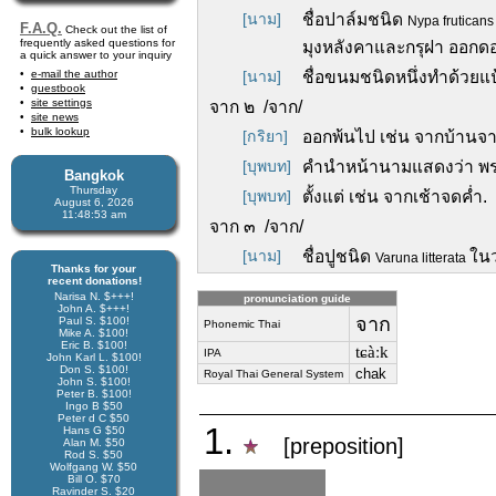
[นาม]
ชื่อปาล์มชนิด
Nypa frutican
F.A.Q.
Check out the list of
frequently asked questions for
มุงหลังคาและกรุฝา ออกดอก
a quick answer to your inquiry
e-mail the author
[นาม]
ชื่อขนมชนิดหนึ่งทำด้วยแป
guestbook
site settings
จาก ๒ /จาก/
site news
bulk lookup
[กริยา]
ออกพ้นไป เช่น จากบ้านจา
[บุพบท]
คำนำหน้านามแสดงว่า พราก
Bangkok
Thursday
[บุพบท]
ตั้งแต่ เช่น จากเช้าจดค่ำ.
August 6, 2026
11:48:54 am
จาก ๓ /จาก/
[นาม]
ชื่อปูชนิด
ใน
Varuna litterata
Thanks for your
recent donations!
Narisa N. $+++!
pronunciation guide
John A. $+++!
จาก
Paul S. $100!
Phonemic Thai
Mike A. $100!
Eric B. $100!
tɕàːk
IPA
John Karl L. $100!
Don S. $100!
chak
Royal Thai General System
John S. $100!
Peter B. $100!
Ingo B $50
Peter d C $50
1.
Hans G $50
[preposition]
Alan M. $50
Rod S. $50
Wolfgang W. $50
Bill O. $70
Ravinder S. $20