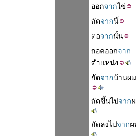
ออก
จาก
ไข่
ถัด
จาก
นี้
ต่อ
จาก
นั้น
ถอดออก
จาก
ตำแหน่ง
ถัด
จาก
บ้านผ
ถัด
ขึ้น
ไป
จาก
ผ
ถัด
ลง
ไป
จาก
ผ