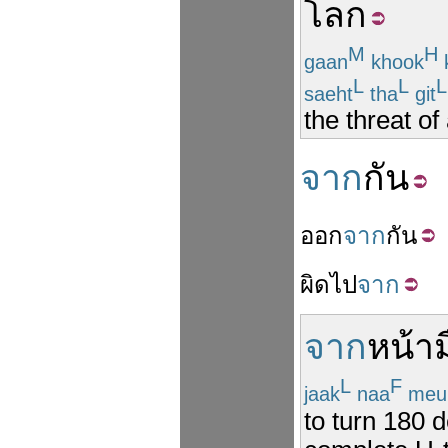
โลก
M
H
gaan
khook
L
L
L
saeht
tha
git
the threat o
จาก
กัน
ออก
จาก
กัน
ผิด
ไป
จาก
จาก
หน้า
L
F
jaak
naa
meu
to turn 180 