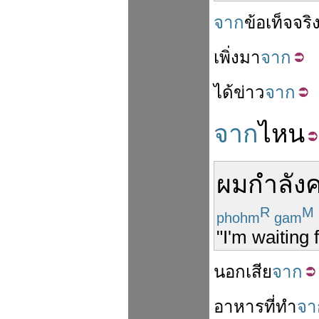
จาก
ข้อเท็จจริ
เพิ่ง
มา
จาก
ได้
ข่าว
จาก
จาก
ไหน
ผม
กำลัง
R
M
phohm
gam
"I'm waiting 
นอก
เสีย
จาก
อาหาร
ที่
ทำ
จา