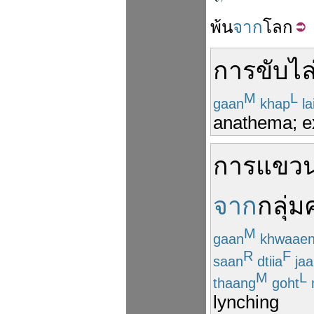
พ้น
จาก
โลก
การ
ขับไล
M
L
gaan
khap
la
anathema; e
การ
แขว
จาก
กลุ่
M
gaan
khwaae
R
F
saan
dtiia
jaa
M
L
thaang
goht
lynching