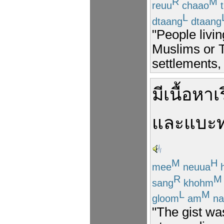
R
M
reuu
chaao
t
L
dtaang
dtaang
"People livi
Muslims or T
settlements, 
มี
เนื้อหา
เ
และ
แบะท
M
H
mee
neuua
h
R
M
sang
khohm
L
M
gloom
am
na
"The gist was