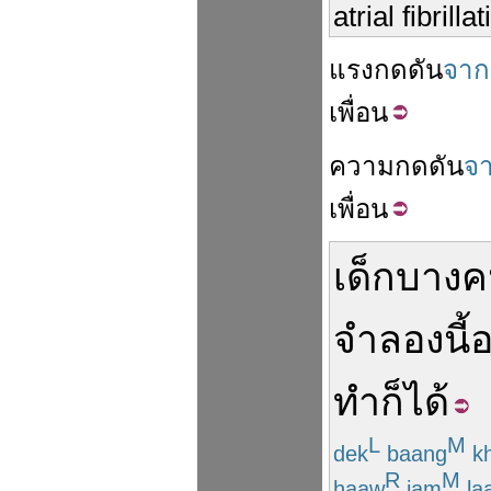
atrial fibrilla
แรงกดดัน
จาก
เพื่อน
ความ
กดดัน
จ
เพื่อน
เด็ก
บางค
จำลอง
นี้
ทำ
ก็ได้
L
M
dek
baang
k
R
M
haaw
jam
la