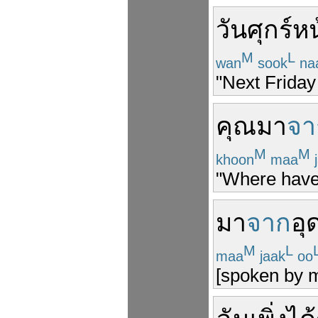
วันศุกร์
หน
M
L
wan
sook
na
"Next Friday
คุณ
มา
จา
M
M
khoon
maa
j
"Where have
มา
จาก
อุ
M
L
maa
jaak
oo
[spoken by m