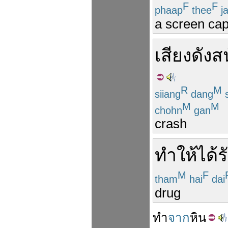
F
F
phaap
thee
j
a screen cap
เสียงดัง
สน
R
M
siiang
dang
M
M
chohn
gan
crash
ทำให้
ได้ร
M
F
tham
hai
dai
drug
ทำ
จาก
หิน