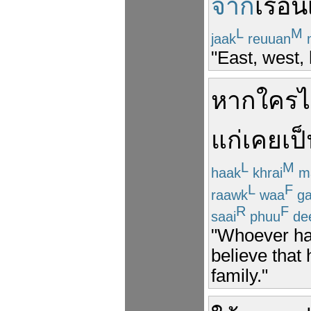
จาก
เรือน
L
M
jaak
reuuan
"East, west,
หาก
ใคร
ไ
แก่
เคย
เป
L
M
haak
khrai
m
L
F
raawk
waa
ga
R
F
saai
phuu
de
"Whoever ha
believe that
family."