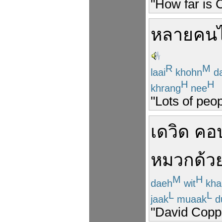
"How far is
หลายคน
R
M
laai
khohn
da
H
H
khrang
nee
"Lots of peop
เดวิด
คอป
หมวก
ด้ว
M
H
daeh
wit
kha
L
L
jaak
muaak
d
"David Copper