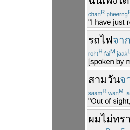
ฉัน
เพิ่งได
R
chan
pheerng
"I have just 
รถไฟ
จา
H
M
roht
fai
jaak
[spoken by m
สาม
วัน
จ
R
M
saam
wan
ja
"Out of sight
ผม
ไม่ทร