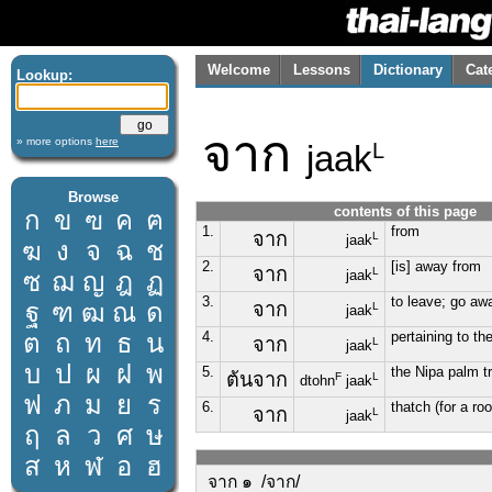
Welcome
Lessons
Dictionary
Cat
Lookup:
จาก
» more options
here
jaak
L
Browse
contents of this page
ก
ข
ฃ
ค
ฅ
1.
from
จาก
L
jaak
ฆ
ง
จ
ฉ
ช
2.
[is] away from
จาก
L
ซ
ฌ
ญ
ฎ
ฏ
jaak
3.
to leave; go aw
ฐ
ฑ
ฒ
ณ
ด
จาก
L
jaak
ต
ถ
ท
ธ
น
4.
pertaining to th
จาก
L
jaak
บ
ป
ผ
ฝ
พ
5.
the Nipa palm t
ต้นจาก
F
L
dtohn
jaak
ฟ
ภ
ม
ย
ร
6.
thatch (for a roo
จาก
L
jaak
ฤ
ล
ว
ศ
ษ
ส
ห
ฬ
อ
ฮ
จาก ๑ /จาก/