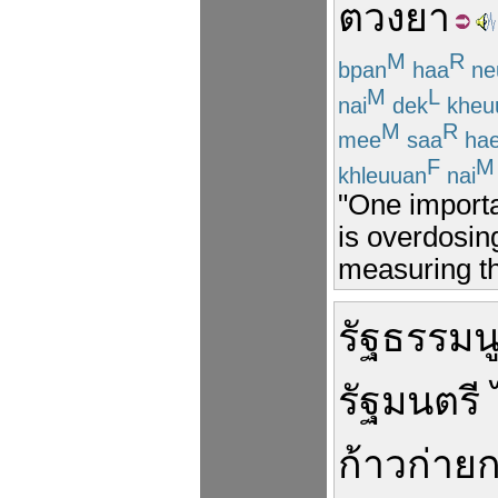
ตวง
ยา
M
R
bpan
haa
ne
M
L
nai
dek
kheu
M
R
mee
saa
hae
F
M
khleuuan
nai
"One importa
is overdosin
measuring th
รัฐธรรมน
รัฐมนตรี
ก้าวก่าย