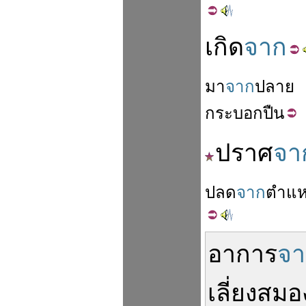
เกิด
จาก
มา
จาก
ปลาย
กระบอกปืน
ปราศ
จา
ปลด
จาก
ตำแห
อาการ
จา
เลี่ยง
สมอ