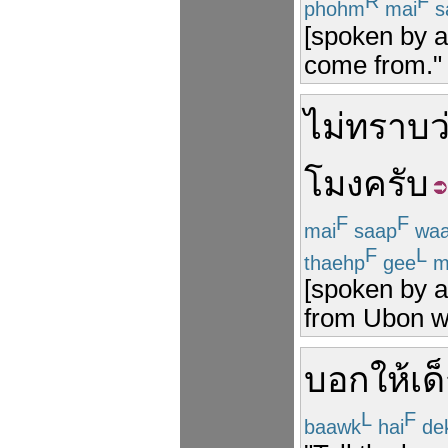
R
F
phohm
mai
s
[spoken by a
come from."
ไม่ทราบว
โมง
ครับ
F
F
mai
saap
wa
F
L
thaehp
gee
m
[spoken by a
from Ubon wi
บอกให้
เด
L
F
baawk
hai
de