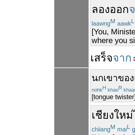
ลอง
ออก
M
L
laawng
aawk
[You, Ministe
where you si
เสร็จ
จาก
นกเขา
ของ
H
R
nohk
khao
khaa
[tongue twiste
เชียงใหม่
M
L
chiiang
mai
g