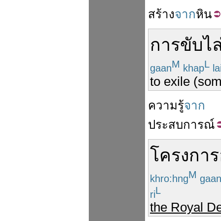
สร้าง
จาก
หิน
การ
ขับไล
M
L
gaan
khap
la
to exile (so
ความรู้
จาก
ประสบการณ์
โครงการ
M
khro:hng
gaa
L
ri
the Royal D