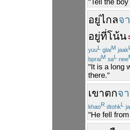
"Tell the boy
อยู่
ไกล
จ
อยู่
ที่
โน้น
L
M
yuu
glai
jaak
M
L
bprai
sa
nee
"It is a long
there."
เขา
ตก
จา
R
L
khao
dtohk
ja
"He fell from