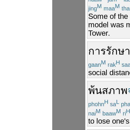
M
M
jing
maa
th
Some of the 
model was ma
Tower.
การ
รักษ
M
H
gaan
rak
sa
social distan
พ้นสภาพ
H
L
phohn
sa
pha
M
M
H
nai
baaw
ri
to lose one'