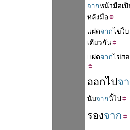
จาก
หน้า
มือ
เป
หลัง
มือ
แฝด
จาก
ไข่
ใบ
เดียวกัน
แฝด
จาก
ไข่
สอ
ออกไป
จา
นับ
จาก
นี้
ไป
รอง
จาก