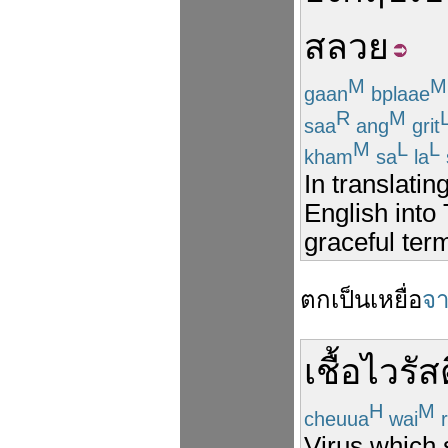
สลวย
M
M
gaan
bplaae
R
M
saa
ang
grit
M
L
L
kham
sa
la
In translati
English into 
graceful ter
ตก
เป็น
เหยื่อ
จ
เชื้อไวรัส
H
M
cheuua
wai
r
Virus which