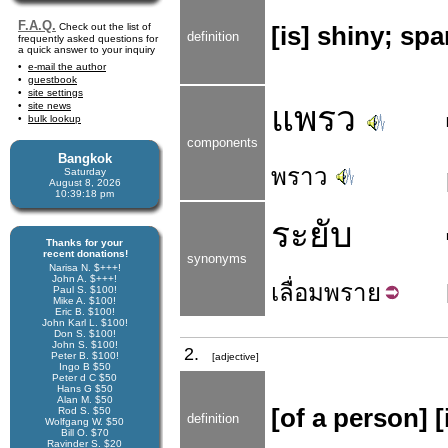
F.A.Q.
Check out the list of
[is] shiny; spa
definition
frequently asked questions for
a quick answer to your inquiry
e-mail the author
guestbook
site settings
แพรว
site news
bulk lookup
components
Bangkok
พราว
Saturday
August 8, 2026
10:39:18 pm
ระยับ
Thanks for your
recent donations!
synonyms
Narisa N. $+++!
John A. $+++!
เลื่อม
พราย
Paul S. $100!
Mike A. $100!
Eric B. $100!
John Karl L. $100!
Don S. $100!
John S. $100!
2.
Peter B. $100!
[adjective]
Ingo B $50
Peter d C $50
Hans G $50
Alan M. $50
[of a person] [i
Rod S. $50
definition
Wolfgang W. $50
Bill O. $70
Ravinder S. $20