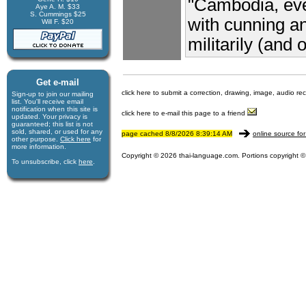
"Cambodia, even
Aye A. M. $33
S. Cummings $25
with cunning and
Will F. $20
militarily (and 
Get e-mail
click here to submit a correction, drawing, image, audio re
Sign-up to join our mail­ing
list. You'll receive e­mail
notification when this site is
click here to e-mail this page to a friend
updated. Your privacy is
guaran­teed; this list is not
sold, shared, or used for any
page cached 8/8/2026 8:39:14 AM
online source for
other purpose.
Click here
for
more infor­mation.
Copyright © 2026 thai-language.com. Portions copyright © 
To unsubscribe, click
here
.