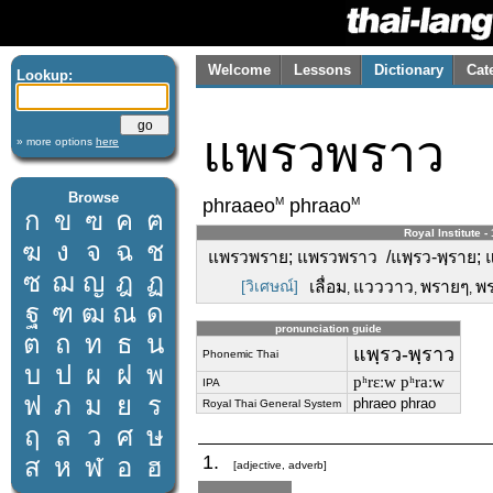
Welcome
Lessons
Dictionary
Cat
Lookup:
แพรวพราว
» more options
here
Browse
M
M
phraaeo
phraao
ก
ข
ฃ
ค
ฅ
Royal Institute -
ฆ
ง
จ
ฉ
ช
แพรวพราย; แพรวพราว /แพฺรว-พฺราย; แ
ซ
ฌ
ญ
ฎ
ฏ
[วิเศษณ์]
เลื่อม
แวววาว
พรายๆ
พร
,
,
,
ฐ
ฑ
ฒ
ณ
ด
pronunciation guide
ต
ถ
ท
ธ
น
แพฺรว-พฺราว
Phonemic Thai
บ
ป
ผ
ฝ
พ
pʰrɛːw pʰraːw
IPA
ฟ
ภ
ม
ย
ร
phraeo phrao
Royal Thai General System
ฤ
ล
ว
ศ
ษ
1.
ส
ห
ฬ
อ
ฮ
[adjective, adverb]