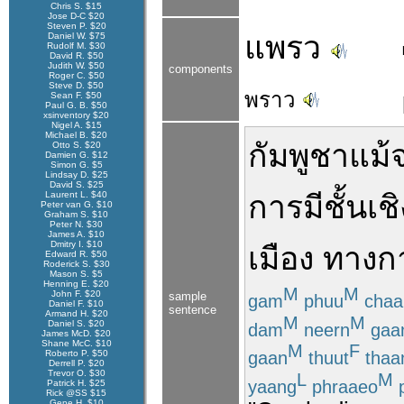
Chris S. $15
Jose D-C $20
Steven P. $20
แพรว
Daniel W. $75
Rudolf M. $30
David R. $50
Judith W. $50
components
Roger C. $50
Steve D. $50
พราว
Sean F. $50
Paul G. B. $50
xsinventory $20
Nigel A. $15
Michael B. $20
กัมพูชา
แม้
Otto S. $20
Damien G. $12
Simon G. $5
Lindsay D. $25
David S. $25
Laurent L. $40
การ
มี
ชั้นเชิ
Peter van G. $10
Graham S. $10
Peter N. $30
James A. $10
Dmitry I. $10
เมือง
ทาง
ก
Edward R. $50
Roderick S. $30
Mason S. $5
Henning E. $20
M
M
John F. $20
sample
gam
phuu
chaa
Daniel F. $10
sentence
Armand H. $20
M
M
Daniel S. $20
dam
neern
gaa
James McD. $20
Shane McC. $10
M
F
gaan
thuut
thaa
Roberto P. $50
Derrell P. $20
Trevor O. $30
L
M
yaang
phraaeo
p
Patrick H. $25
Rick @SS $15
Gene H. $10