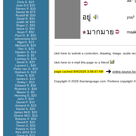
aa
g
Chris S. $15
Jose D-C $20
Steven P. $20
Daniel W. $75
อยู่
Rudolf M. $30
L
yuu
David R. $50
Judith W. $50
Roger C. $50
Steve D. $50
มาก
มาย
maa
Sean F. $50
Paul G. B. $50
xsinventory $20
Nigel A. $15
Michael B. $20
Otto S. $20
Damien G. $12
click here to submit a correction, drawing, image, audio re
Simon G. $5
Lindsay D. $25
David S. $25
click here to e-mail this page to a friend
Laurent L. $40
Peter van G. $10
page cached 8/9/2026 3:08:47 AM
online source for
Graham S. $10
Peter N. $30
James A. $10
Copyright © 2026 thai-language.com. Portions copyright © 
Dmitry I. $10
Edward R. $50
Roderick S. $30
Mason S. $5
Henning E. $20
John F. $20
Daniel F. $10
Armand H. $20
Daniel S. $20
James McD. $20
Shane McC. $10
Roberto P. $50
Derrell P. $20
Trevor O. $30
Patrick H. $25
Rick @SS $15
Gene H. $10