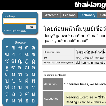
Welcome
Lessons
Dictionary
Cat
Lookup:
โดยก่อนหน้านี้มนุษย์เชื
» more options
here
M
L
F
H
H
dooy
gaawn
naa
nee
ma
noo
L
L
F
M
gaat
yuu
maak
maai
Browse
ก
ข
ฃ
ค
ฅ
โดย-ก่อน-น่า-นี้
Phonemic Thai
ฆ
ง
จ
ฉ
ช
doːj kɔ̀ːn nâː níː má
IPA
ซ
ฌ
ญ
ฎ
ฏ
doi kon na ni manut 
Royal Thai General System
ฐ
ฑ
ฒ
ณ
ด
ต
ถ
ท
ธ
น
[example sentence]
บ
ป
ผ
ฝ
พ
definition
"In former times, we believe
ฟ
ภ
ม
ย
ร
ฤ
ล
ว
ศ
ษ
» ข่า
Reading Exercise
categories
ส
ห
ฬ
อ
ฮ
Reading Exercise » News » 