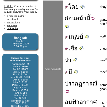
โดย
F.A.Q.
Check out the list of
dooy
frequently asked questions for
a quick answer to your inquiry
e-mail the author
ก่อน
หน้า
นี้
guestbook
gaaw
site settings
H
nee
site news
bulk lookup
มนุษย์
H
ma
Bangkok
Sunday
August 9, 2026
5:08:51 pm
เชื่อ
cheu
Thanks for your
ว่า
F
waa
recent donations!
Narisa N. $+++!
John A. $+++!
components
Paul S. $100!
มี
mee
Mike A. $100!
Eric B. $100!
John Karl L. $100!
Don S. $100!
ปรากฏ
การณ์
John S. $100!
bpra
Peter B. $100!
Ingo B $50
gaan
Peter d C $50
Hans G $50
Alan M. $50
Rod S. $50
ลม
ฟ้า
อากาศ
Wolfgang W. $50
lohm
Bill O. $70
Ravinder S. $20
M