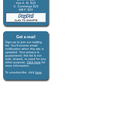
Aye A. M. $33
S. Cummings $25
Will F. $20
Get e-mail
Sign-up to join our mail­ing
list. You'll receive e­mail
notification when this site is
updated. Your privacy is
guaran­teed; this list is not
sold, shared, or used for any
other purpose.
Click here
for
more infor­mation.
To unsubscribe, click
here
.