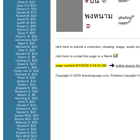
บน
bohn
Chris S. $15
Jose D-C $20
Steven P. $20
Daniel W. $75
พง
หนาม
Rudolf M. $30
M
phohng
David R. $50
R
naam
Judith W. $50
Roger C. $50
Steve D. $50
Sean F. $50
Paul G. B. $50
xsinventory $20
Nigel A. $15
Michael B. $20
click here to submit a correction, drawing, image, audio re
Otto S. $20
Damien G. $12
click here to e-mail this page to a friend
Simon G. $5
Lindsay D. $25
David S. $25
page cached 8/7/2026 3:19:31 AM
online source for
Laurent L. $40
Peter van G. $10
Graham S. $10
Copyright © 2026 thai-language.com. Portions copyright © 
Peter N. $30
James A. $10
Dmitry I. $10
Edward R. $50
Roderick S. $30
Mason S. $5
Henning E. $20
John F. $20
Daniel F. $10
Armand H. $20
Daniel S. $20
James McD. $20
Shane McC. $10
Roberto P. $50
Derrell P. $20
Trevor O. $30
Patrick H. $25
Rick @SS $15
Gene H. $10