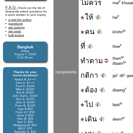
ไม่ควร
F
mai
khuaa
F.A.Q.
Check out the list of
frequently asked questions for
a quick answer to your inquiry
ให้
F
hai
e-mail the author
guestbook
site settings
คน
M
site news
khohn
bulk lookup
ที่
F
thee
Bangkok
Friday
August 7, 2026
M
5:19:36 pm
tham
ทำ
ตาม
M
dtaam
components
Thanks for your
กติกา
L
L
ga
dti
gaa
recent donations!
Narisa N. $+++!
John A. $+++!
Paul S. $100!
ต้อง
F
Mike A. $100!
dtawng
Eric B. $100!
John Karl L. $100!
Don S. $100!
ไป
John S. $100!
M
bpai
Peter B. $100!
Ingo B $50
Peter d C $50
Hans G $50
เดิน
M
Alan M. $50
deern
Rod S. $50
Wolfgang W. $50
Bill O. $70
Ravinder S. $20
M