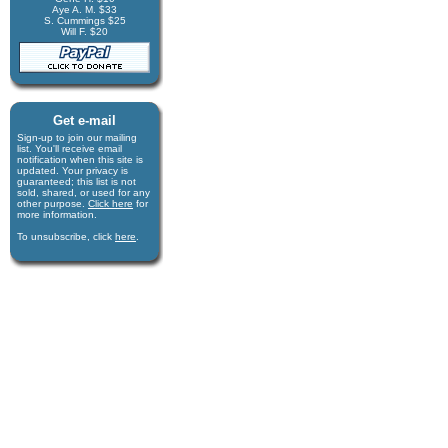
Aye A. M. $33
S. Cummings $25
Will F. $20
Get e-mail
Sign-up to join our mail­ing
list. You'll receive e­mail
notification when this site is
updated. Your privacy is
guaran­teed; this list is not
sold, shared, or used for any
other purpose.
Click here
for
more infor­mation.
To unsubscribe, click
here
.