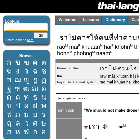
Welcome
Lessons
Dictionary
Cat
Lookup:
เราไม่ควรให้คนที่ทำตา
» more options
here
M
F
M
F
M
rao
mai
khuaan
hai
khohn
th
M
M
R
bohn
phohng
naam
Browse
ก
ข
ฃ
ค
ฅ
เรา-ไม่-ควน-ไฮ่
Phonemic Thai
ฆ
ง
จ
ฉ
ช
raw mâj kʰuːan hâj k
IPA
ซ
ฌ
ญ
ฎ
ฏ
rao mai khuan hai kh
Royal Thai General System
ฐ
ฑ
ฒ
ณ
ด
ต
ถ
ท
ธ
น
[example sentence]
บ
ป
ผ
ฝ
พ
definition
"We should not make those wh
ฟ
ภ
ม
ย
ร
ฤ
ล
ว
ศ
ษ
เรา
M
rao
ส
ห
ฬ
อ
ฮ