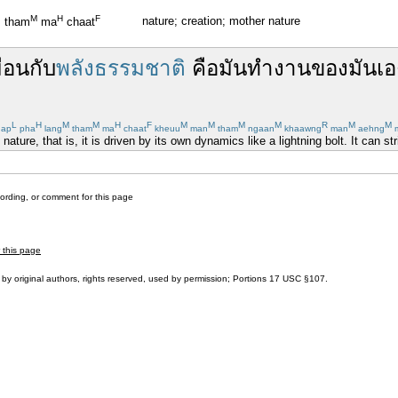
M
H
F
nature; creation; mother nature
tham
ma
chaat
ือนกับ
พลังธรรมชาติ
คือ
มัน
ทำงาน
ของมัน
เอ
L
H
M
M
H
F
M
M
M
M
R
M
M
ap
pha
lang
tham
ma
chaat
kheuu
man
tham
ngaan
khaawng
man
aehng
m
 nature, that is, it is driven by its own dynamics like a lightning bolt. It can s
cording, or comment for this page
r this page
by original authors, rights reserved, used by permission; Portions
17 USC §107
.