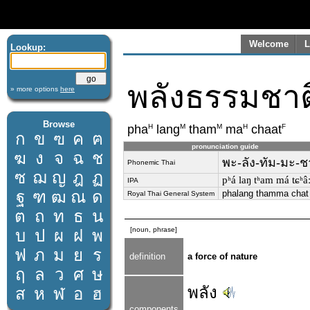
Welcome
L
Lookup:
พลังธรรมชาต
» more options
here
Browse
H
M
M
H
F
pha
lang
tham
ma
chaat
ก
ข
ฃ
ค
ฅ
pronunciation guide
ฆ
ง
จ
ฉ
ช
พะ-ลัง-ทัม-มะ-
Phonemic Thai
ซ
ฌ
ญ
ฎ
ฏ
pʰá laŋ tʰam má tɕʰâː
IPA
ฐ
ฑ
ฒ
ณ
ด
phalang thamma chat
Royal Thai General System
ต
ถ
ท
ธ
น
[noun, phrase]
บ
ป
ผ
ฝ
พ
ฟ
ภ
ม
ย
ร
definition
a force of nature
ฤ
ล
ว
ศ
ษ
พลัง
ส
ห
ฬ
อ
ฮ
components