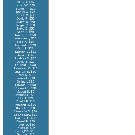
Chris S. $15
Jose D-C $20
Steven P. $20
Daniel W. $75
Rudolf M. $30
David R. $50
Judith W. $50
Roger C. $50
Steve D. $50
Sean F. $50
Paul G. B. $50
xsinventory $20
Nigel A. $15
Michael B. $20
Otto S. $20
Damien G. $12
Simon G. $5
Lindsay D. $25
David S. $25
Laurent L. $40
Peter van G. $10
Graham S. $10
Peter N. $30
James A. $10
Dmitry I. $10
Edward R. $50
Roderick S. $30
Mason S. $5
Henning E. $20
John F. $20
Daniel F. $10
Armand H. $20
Daniel S. $20
James McD. $20
Shane McC. $10
Roberto P. $50
Derrell P. $20
Trevor O. $30
Patrick H. $25
Rick @SS $15
Gene H. $10