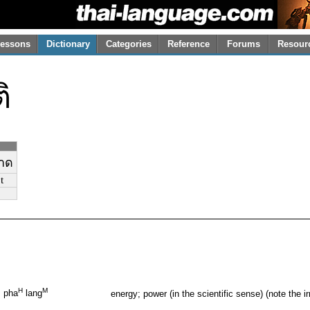
essons
Dictionary
Categories
Reference
Forums
Resour
ิ
ชาด
t
H
M
pha
lang
energy; power (in the scientific sense) (note the i