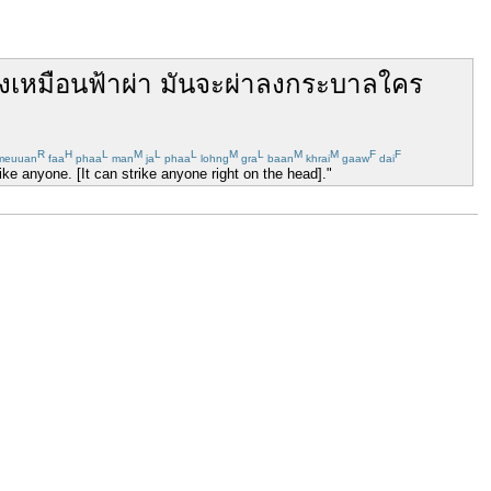
ง
เหมือน
ฟ้าผ่า
มันจะ
ผ่า
ลง
กระบาล
ใคร
R
H
L
M
L
L
M
L
M
M
F
F
euuan
faa
phaa
man
ja
phaa
lohng
gra
baan
khrai
gaaw
dai
trike anyone. [It can strike anyone right on the head]."