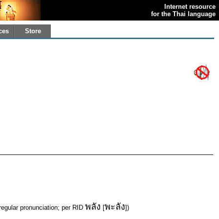
Internet resource
for the Thai language
ces
Store
พลัง
พะลัง
rregular pronunciation; per RID
[
])