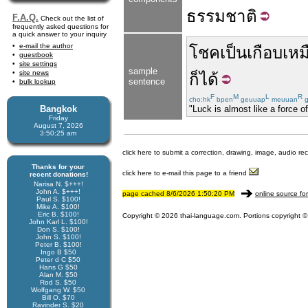
ธรรม
ชาติ
F.A.Q.
Check out the list of
frequently asked questions for
a quick answer to your inquiry
e-mail the author
โชค
เป็น
เกือบ
เหม
guestbook
site settings
sample
site news
ก็ได้
sentence
bulk lookup
F
M
L
R
cho:hk
bpen
geuuap
meuuan
g
Bangkok
"Luck is almost like a force of
Friday
August 7, 2026
3:50:25 am
click here to submit a correction, drawing, image, audio re
Thanks for your
click here to e-mail this page to a friend
recent donations!
Narisa N. $+++!
John A. $+++!
page cached 8/6/2026 1:50:20 PM
online source fo
Paul S. $100!
Mike A. $100!
Eric B. $100!
Copyright © 2026 thai-language.com. Portions copyright © 
John Karl L. $100!
Don S. $100!
John S. $100!
Peter B. $100!
Ingo B $50
Peter d C $50
Hans G $50
Alan M. $50
Rod S. $50
Wolfgang W. $50
Bill O. $70
Ravinder S. $20