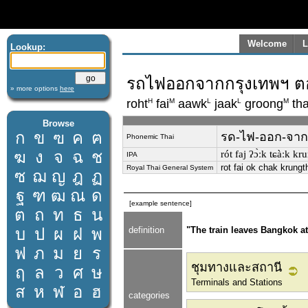
Welcome
L
Lookup:
รถไฟออกจากกรุงเทพฯ ตอน
» more options
here
H
M
L
L
M
roht
fai
aawk
jaak
groong
th
Browse
ก
ข
ฃ
ค
ฅ
รด-ไฟ-ออก-จาก-ก
Phonemic Thai
ฆ
ง
จ
ฉ
ช
rót faj ʔɔ̀ːk tɕàːk kr
IPA
rot fai ok chak krung
Royal Thai General System
ซ
ฌ
ญ
ฎ
ฏ
ฐ
ฑ
ฒ
ณ
ด
[example sentence]
ต
ถ
ท
ธ
น
บ
ป
ผ
ฝ
พ
definition
"The train leaves Bangkok at
ฟ
ภ
ม
ย
ร
ชุมทางและสถานี
ฤ
ล
ว
ศ
ษ
Terminals and Stations
ส
ห
ฬ
อ
ฮ
categories