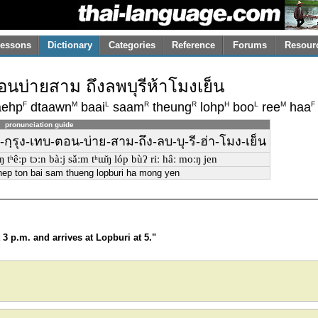
essons
Dictionary
Categories
Reference
Forums
Resour
บ่ายสาม ถึงลพบุรีห้าโมงเย็น
F
M
L
R
R
H
L
M
F
aehp
dtaawn
baai
saam
theung
lohp
boo
ree
haa
pronunciation guide
ฺรุง-เทบ-ตอน-บ่าย-สาม-ถึง-ลบ-บุ-รี-ฮ่า-โมง-เย็น
uŋ tʰêːp tɔːn bàːj sǎːm tʰɯ̌ŋ lóp bùʔ riː hâː moːŋ jen
thep ton bai sam thueng lopburi ha mong yen
 3 p.m. and arrives at Lopburi at 5."