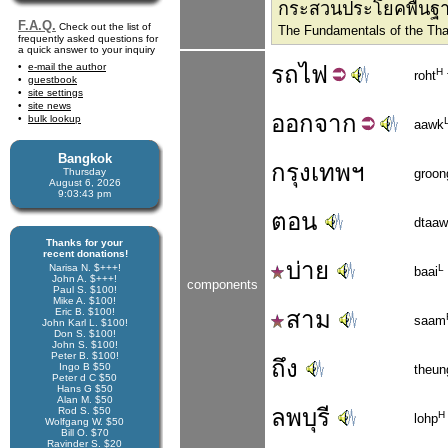
กระสวนประโยคพื้นฐ
F.A.Q.
Check out the list of
The Fundamentals of the Thai
frequently asked questions for
a quick answer to your inquiry
e-mail the author
รถ
ไฟ
H
roht
guestbook
site settings
site news
ออก
จาก
bulk lookup
aawk
Bangkok
กรุงเทพฯ
Thursday
groon
August 6, 2026
9:03:43 pm
ตอน
dtaa
Thanks for your
recent donations!
บ่าย
Narisa N. $+++!
L
baai
John A. $+++!
components
Paul S. $100!
Mike A. $100!
Eric B. $100!
สาม
saam
John Karl L. $100!
Don S. $100!
John S. $100!
Peter B. $100!
ถึง
Ingo B $50
theun
Peter d C $50
Hans G $50
Alan M. $50
ลพบุรี
Rod S. $50
H
lohp
Wolfgang W. $50
Bill O. $70
Ravinder S. $20