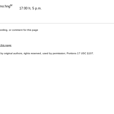
M
mo:hng
17:00 h; 5 p.m.
cording, or comment for this page
 this page
by original authors, rights reserved, used by permission; Portions
17 USC §107
.