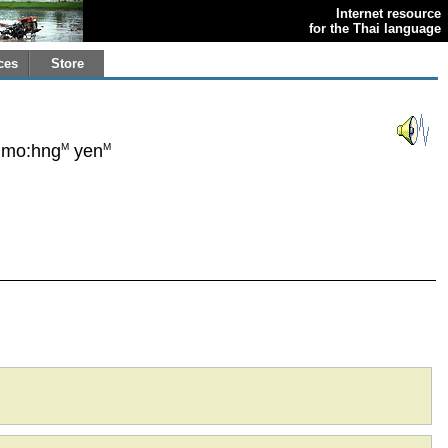
Internet resource
for the Thai language
ces
Store
M
M
mo:hng
yen