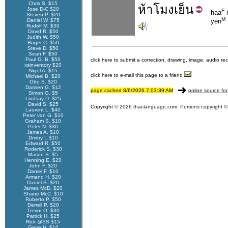
Chris S. $15
ห้า
โมง
เย็น
Jose D-C $20
F
haa
Steven P. $20
M
Daniel W. $75
yen
Rudolf M. $30
David R. $50
Judith W. $50
Roger C. $50
Steve D. $50
Sean F. $50
Paul G. B. $50
click here to submit a correction, drawing, image, audio re
xsinventory $20
Nigel A. $15
click here to e-mail this page to a friend
Michael B. $20
Otto S. $20
Damien G. $12
page cached 8/6/2026 7:03:39 AM
online source for
Simon G. $5
Lindsay D. $25
David S. $25
Copyright © 2026 thai-language.com. Portions copyright © 
Laurent L. $40
Peter van G. $10
Graham S. $10
Peter N. $30
James A. $10
Dmitry I. $10
Edward R. $50
Roderick S. $30
Mason S. $5
Henning E. $20
John F. $20
Daniel F. $10
Armand H. $20
Daniel S. $20
James McD. $20
Shane McC. $10
Roberto P. $50
Derrell P. $20
Trevor O. $30
Patrick H. $25
Rick @SS $15
Gene H. $10