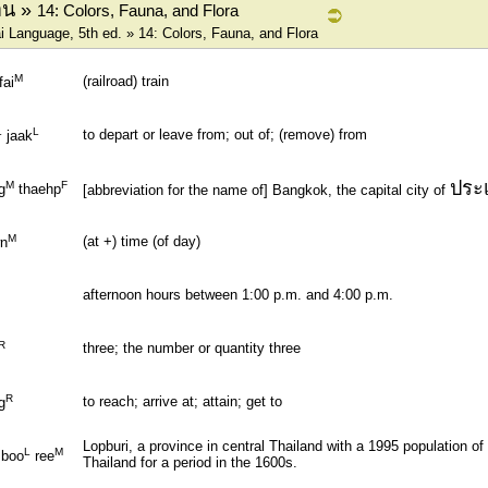
าน »
14: Colors, Fauna, and Flora
 Language, 5th ed. » 14: Colors, Fauna, and Flora
M
(railroad) train
fai
L
L
to depart or leave from; out of; (remove) from
jaak
ประ
M
F
g
thaehp
[abbreviation for the name of] Bangkok, the capital city of
M
(at +) time (of day)
wn
afternoon hours between 1:00 p.m. and 4:00 p.m.
R
three; the number or quantity three
R
to reach; arrive at; attain; get to
g
Lopburi, a province in central Thailand with a 1995 population of 
L
M
boo
ree
Thailand for a period in the 1600s.