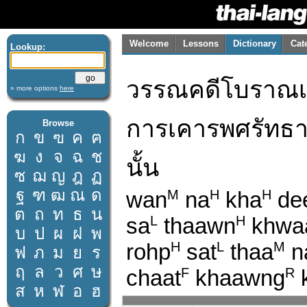
Welcome
Lessons
Dictionary
Cat
Lookup:
วรรณคดีโบราณเป
» more options
here
การเคารพศรัทธาใ
Browse
ก
ข
ฃ
ค
ฅ
ฆ
ง
จ
ฉ
ช
นั้น
ซ
ฌ
ญ
ฎ
ฏ
ฐ
ฑ
ฒ
ณ
ด
wan
na
kha
de
M
H
H
ต
ถ
ท
ธ
น
sa
thaawn
khwa
L
H
บ
ป
ผ
ฝ
พ
rohp
sat
thaa
n
H
L
M
ฟ
ภ
ม
ย
ร
ฤ
ล
ว
ศ
ษ
chaat
khaawng
F
R
ส
ห
ฬ
อ
ฮ