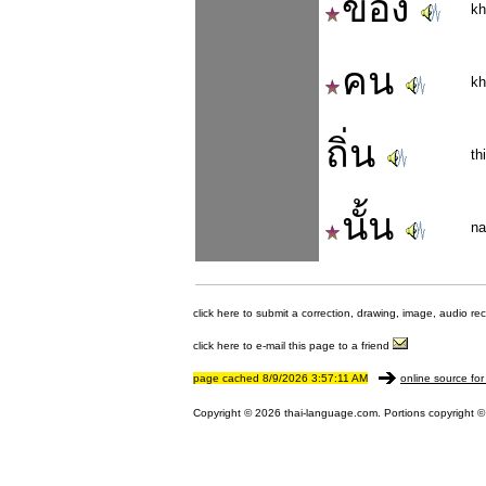
ของ
k
คน
kh
ถิ่น
th
นั้น
na
click here to submit a correction, drawing, image, audio re
click here to e-mail this page to a friend
page cached 8/9/2026 3:57:11 AM
online source for
Copyright © 2026 thai-language.com. Portions copyright © 