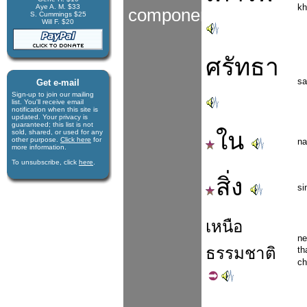
kh
Aye A. M. $33
components
S. Cummings $25
Will F. $20
ศรัทธา
sa
Get e-mail
Sign-up to join our mail­ing
list. You'll receive e­mail
notification when this site is
updated. Your privacy is
guaran­teed; this list is not
ใน
sold, shared, or used for any
other purpose.
Click here
for
na
more infor­mation.
To unsubscribe, click
here
.
สิ่ง
si
เหนือ
ne
ธรรมชาติ
t
ch