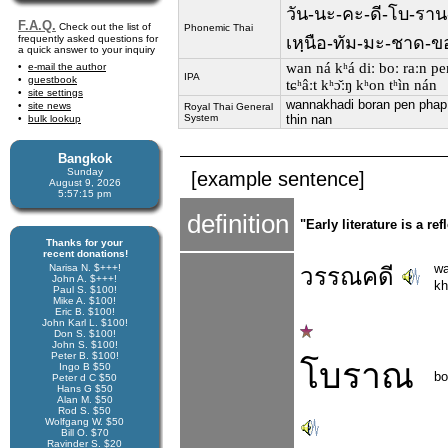
วัน-นะ-คะ-ดี-โบ-ราน
F.A.Q.
Check out the list of
Phonemic Thai
frequently asked questions for
เหฺนือ-ทัม-มะ-ชาด-ขอ
a quick answer to your inquiry
wan ná kʰá diː boː raːn pen
e-mail the author
IPA
guestbook
tɕʰâːt kʰɔ̌ːŋ kʰon tʰìn nán
site settings
wannakhadi boran pen phap
site news
Royal Thai General
System
thin nan
bulk lookup
Bangkok
Sunday
[example sentence]
August 9, 2026
5:57:16 pm
definition
"Early literature is a re
Thanks for your
recent donations!
w
Narisa N. $+++!
วรรณคดี
John A. $+++!
kh
Paul S. $100!
Mike A. $100!
Eric B. $100!
John Karl L. $100!
Don S. $100!
John S. $100!
Peter B. $100!
โบราณ
Ingo B $50
bo
Peter d C $50
Hans G $50
Alan M. $50
Rod S. $50
Wolfgang W. $50
Bill O. $70
Ravinder S. $20