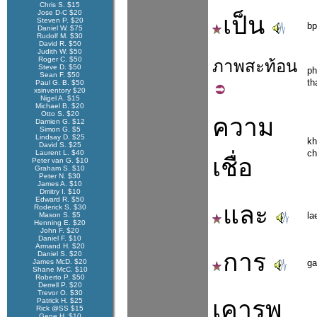
Chris S. $15
Jose D-C $20
เป็น
Steven P. $20
bp
Daniel W. $75
Rudolf M. $30
David R. $50
Judith W. $50
Roger C. $50
ภาพ
สะท้อน
Steve D. $50
ph
Sean F. $50
th
Paul G. B. $50
xsinventory $20
Nigel A. $15
Michael B. $20
Otto S. $20
ความ
Damien G. $12
Simon G. $5
Lindsay D. $25
k
David S. $25
ch
Laurent L. $40
เชื่อ
Peter van G. $10
Graham S. $10
Peter N. $30
James A. $10
Dmitry I. $10
Edward R. $50
และ
Roderick S. $30
la
Mason S. $5
Henning E. $20
John F. $20
Daniel F. $10
Armand H. $20
การ
Daniel S. $20
James McD. $20
ga
Shane McC. $10
Roberto P. $50
Derrell P. $20
Trevor O. $30
เคารพ
Patrick H. $25
Rick @SS $15
Gene H. $10