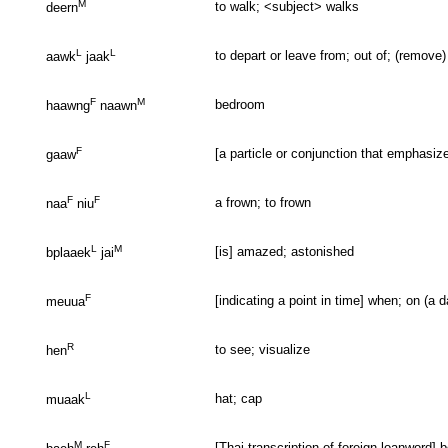
M
to walk; <subject> walks
deern
L
L
to depart or leave from; out of; (remove)
aawk
jaak
F
M
bedroom
haawng
naawn
F
[a particle or conjunction that emphasiz
gaaw
F
F
a frown; to frown
naa
niu
L
M
[is] amazed; astonished
bplaaek
jai
F
[indicating a point in time] when; on (a d
meuua
R
to see; visualize
hen
L
hat; cap
muaak
M
F
[Thai transcription of foreign loanword] b