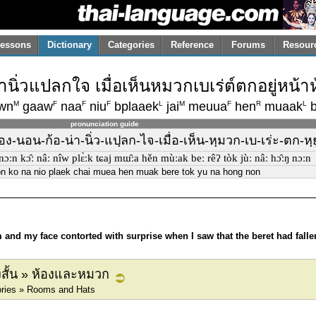
essons
Dictionary
Categories
Reference
Forums
Resour
นิ่วแปลกใจ เมื่อเห็นหมวกเบเร่ต์ตกอยู่หน้
M
F
F
F
L
M
F
R
L
wn
gaaw
naa
niu
bplaaek
jai
meuua
hen
muaak
b
pronunciation guide
ง-นอน-ก้อ-น่า-นิ่ว-แปฺลก-ไจ-เมื่อ-เห็น-หฺมวก-เบ-เร่ะ-ตก-หฺย
nɔːn kɔ̂ː nâː nîw plɛ̀ːk tɕaj mɯ̂ːa hěn mùːak beː rêʔ tòk jùː nâː hɔ̂ːŋ nɔːn
n ko na nio plaek chai muea hen muak bere tok yu na hong non
 and my face contorted with surprise when I saw that the beret had fallen
องสั้น » ห้องและหมวก
ories » Rooms and Hats