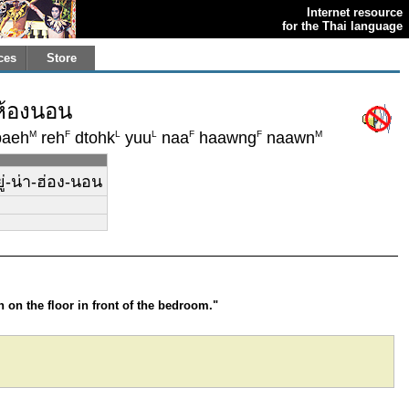
Internet resource
for the Thai language
ces
Store
าห้องนอน
M
F
L
L
F
F
M
aeh
reh
dtohk
yuu
naa
haawng
naawn
ู่-น่า-ฮ่อง-นอน
 on the floor in front of the bedroom."