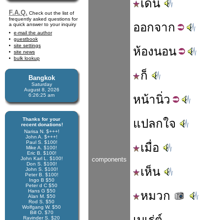
เดิน
F.A.Q.
Check out the list of
frequently asked questions for
ออก
จาก
a quick answer to your inquiry
e-mail the author
guestbook
site settings
ห้อง
นอน
site news
bulk lookup
ก็
Bangkok
Saturday
August 8, 2026
6:26:25 am
หน้า
นิ่ว
Thanks for your
แปลกใจ
recent donations!
Narisa N. $+++!
John A. $+++!
Paul S. $100!
เมื่อ
Mike A. $100!
Eric B. $100!
John Karl L. $100!
components
Don S. $100!
เห็น
John S. $100!
Peter B. $100!
Ingo B $50
Peter d C $50
Hans G $50
หมวก
Alan M. $50
Rod S. $50
Wolfgang W. $50
Bill O. $70
เบเร่ต์
Ravinder S. $20