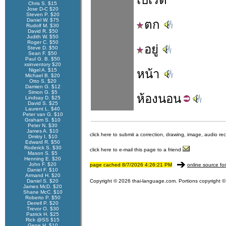
Chris S. $15
Jose D-C $20
Steven P. $20
Daniel W. $75
ตก
Rudolf M. $30
David R. $50
Judith W. $50
Roger C. $50
อยู่
Steve D. $50
Sean F. $50
Paul G. B. $50
xsinventory $20
Nigel A. $15
หน้า
Michael B. $20
Otto S. $20
Damien G. $12
Simon G. $5
ห้อง
นอน
Lindsay D. $25
David S. $25
Laurent L. $40
Peter van G. $10
Graham S. $10
Peter N. $30
James A. $10
click here to submit a correction, drawing, image, audio re
Dmitry I. $10
Edward R. $50
Roderick S. $30
click here to e-mail this page to a friend
Mason S. $5
Henning E. $20
John F. $20
page cached 8/7/2026 4:26:21 PM
online source fo
Daniel F. $10
Armand H. $20
Daniel S. $20
Copyright © 2026 thai-language.com. Portions copyright © 
James McD. $20
Shane McC. $10
Roberto P. $50
Derrell P. $20
Trevor O. $30
Patrick H. $25
Rick @SS $15
Gene H. $10