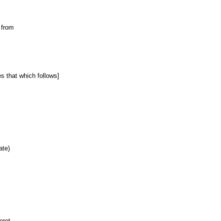
 from
es that which follows]
ate)
eret