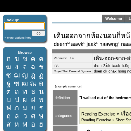
Welcome
L
Lookup:
เดินออกจากห้องนอนก็หน้า
» more options
here
M
L
L
F
deern
aawk
jaak
haawng
naa
Browse
ก
ข
ฃ
ค
ฅ
เดิน-ออก-จาก-ฮ่อ
Phonemic Thai
ฆ
ง
จ
ฉ
ช
dɤːn ʔɔ̀ːk tɕàːk hɔ̂ːŋ 
IPA
doen ok chak hong no
Royal Thai General System
ซ
ฌ
ญ
ฎ
ฏ
ฐ
ฑ
ฒ
ณ
ด
[example sentence]
ต
ถ
ท
ธ
น
บ
ป
ผ
ฝ
พ
definition
"I walked out of the bedroom
ฟ
ภ
ม
ย
ร
» เรื่
Reading Exercise
ฤ
ล
ว
ศ
ษ
categories
Reading Exercise » Short St
ส
ห
ฬ
อ
ฮ