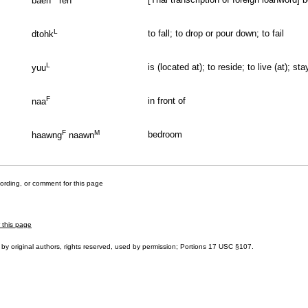
baeh
reh
L
to fall; to drop or pour down; to fail
dtohk
L
is (located at); to reside; to live (at); st
yuu
F
in front of
naa
F
M
bedroom
haawng
naawn
cording, or comment for this page
r this page
by original authors, rights reserved, used by permission; Portions
17 USC §107
.