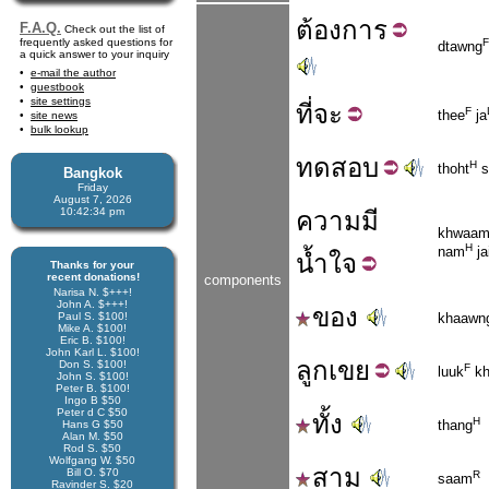
ต้อง
การ
F.A.Q.
Check out the list of
frequently asked questions for
F
dtawng
a quick answer to your inquiry
e-mail the author
guestbook
site settings
ที่
จะ
F
thee
ja
site news
bulk lookup
ทด
สอบ
H
thoht
s
Bangkok
Friday
August 7, 2026
10:42:35 pm
ความ
มี
khwaa
H
nam
ja
น้ำใจ
Thanks for your
recent donations!
components
Narisa N. $+++!
John A. $+++!
ของ
Paul S. $100!
khaawn
Mike A. $100!
Eric B. $100!
John Karl L. $100!
ลูก
เขย
Don S. $100!
F
luuk
kh
John S. $100!
Peter B. $100!
Ingo B $50
Peter d C $50
ทั้ง
H
thang
Hans G $50
Alan M. $50
Rod S. $50
Wolfgang W. $50
สาม
Bill O. $70
R
saam
Ravinder S. $20