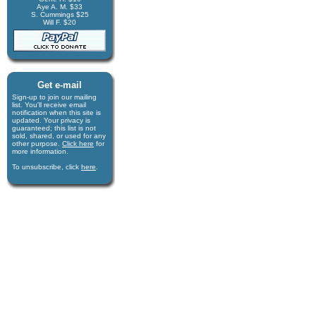
Aye A. M. $33
S. Cummings $25
Will F. $20
Get e-mail
Sign-up to join our mail­ing
list. You'll receive e­mail
notification when this site is
updated. Your privacy is
guaran­teed; this list is not
sold, shared, or used for any
other purpose.
Click here
for
more infor­mation.
To unsubscribe, click
here
.