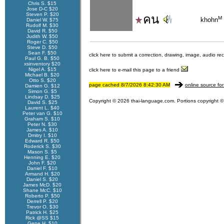
Chris S. $15
Jose D-C $20
Steven P. $20
คน
M
khohn
Daniel W. $75
Rudolf M. $30
David R. $50
Judith W. $50
Roger C. $50
Steve D. $50
Sean F. $50
click here to submit a correction, drawing, image, audio re
Paul G. B. $50
xsinventory $20
Nigel A. $15
click here to e-mail this page to a friend
Michael B. $20
Otto S. $20
page cached 8/7/2026 8:42:30 AM
online source for
Damien G. $12
Simon G. $5
Lindsay D. $25
Copyright © 2026 thai-language.com. Portions copyright © 
David S. $25
Laurent L. $40
Peter van G. $10
Graham S. $10
Peter N. $30
James A. $10
Dmitry I. $10
Edward R. $50
Roderick S. $30
Mason S. $5
Henning E. $20
John F. $20
Daniel F. $10
Armand H. $20
Daniel S. $20
James McD. $20
Shane McC. $10
Roberto P. $50
Derrell P. $20
Trevor O. $30
Patrick H. $25
Rick @SS $15
Gene H. $10