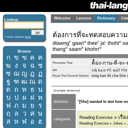
Welcome
Lessons
Dictionary
Cat
Lookup:
ต้องการที่จะทดสอบความม
» more options
here
F
M
F
L
H
dtawng
gaan
thee
ja
thoht
sa
H
R
M
thang
saam
khohn
Browse
ก
ข
ฃ
ค
ฅ
ต็้อง-กาน-ที่-จ
Phonemic Thai
ฆ
ง
จ
ฉ
ช
tɔ̂ŋ kaːn tʰîː tɕàʔ tʰ
IPA
ซ
ฌ
ญ
ฎ
ฏ
tong kan thi cha tho
Royal Thai General System
ฐ
ฑ
ฒ
ณ
ด
ต
ถ
ท
ธ
น
[example sentence]
บ
ป
ผ
ฝ
พ
definition
"[She] wanted to test how m
ฟ
ภ
ม
ย
ร
ฤ
ล
ว
ศ
ษ
» เรื่
Reading Exercise
categories
ส
ห
ฬ
อ
ฮ
Reading Exercise » Jokes » 