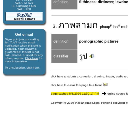
definition
filthiness; dirtiness; lewdn
Aye A. M. $33
S. Cummings $25
Will F. $20
ภาพ
ลามก
3.
F
M
phaap
laa
moh
Get e-mail
Sign-up to join our mail­ing
definition
pornographic pictures
list. You'll receive e­mail
notification when this site is
updated. Your privacy is
guaran­teed; this list is not
รูป
sold, shared, or used for any
classifier
other purpose.
Click here
for
more infor­mation.
To unsubscribe, click
here
.
click here to submit a correction, drawing, image, audio re
click here to e-mail this page to a friend
page cached 8/8/2026 11:59:17 PM
online source f
Copyright © 2026 thai-language.com. Portions copyright © 