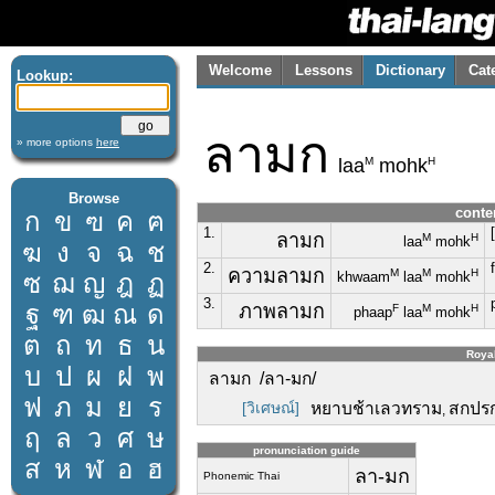
Welcome
Lessons
Dictionary
Cat
Lookup:
ลามก
» more options
here
M
H
laa
mohk
Browse
conte
ก
ข
ฃ
ค
ฅ
1.
ลามก
M
H
laa
mohk
ฆ
ง
จ
ฉ
ช
2.
ความลามก
M
M
H
ซ
ฌ
ญ
ฎ
ฏ
khwaam
laa
mohk
3.
ฐ
ฑ
ฒ
ณ
ด
ภาพลามก
F
M
H
phaap
laa
mohk
ต
ถ
ท
ธ
น
Royal
บ
ป
ผ
ฝ
พ
ลามก /ลา-มก/
ฟ
ภ
ม
ย
ร
[วิเศษณ์]
หยาบช้าเลวทราม
สกปร
,
ฤ
ล
ว
ศ
ษ
pronunciation guide
ส
ห
ฬ
อ
ฮ
ลา-มก
Phonemic Thai