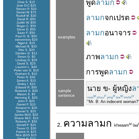
พูด
ลามก
Chris S. $15
Jose D-C $20
Steven P. $20
Daniel W. $75
ลามก
จก
เปรต
Rudolf M. $30
David R. $50
Judith W. $50
Roger C. $50
Steve D. $50
ลามก
อนาจาร
Sean F. $50
Paul G. B. $50
examples
xsinventory $20
Nigel A. $15
Michael B. $20
Otto S. $20
Damien G. $12
ภาพ
ลามก
Simon G. $5
Lindsay D. $25
David S. $25
Laurent L. $40
การ
พูด
ลามก
Peter van G. $10
Graham S. $10
Peter N. $30
James A. $10
Dmitry I. $10
นาย
ข
-
ผู้หญิง
ล
Edward R. $50
sample
Roderick S. $30
Mason S. $5
sentence
M
F
R
M
H
naai
phuu
ying
laa
mohk
Henning E. $20
John F. $20
"Mr. B: An indecent woman?
Daniel F. $10
Armand H. $20
Daniel S. $20
James McD. $20
Shane McC. $10
ความ
ลามก
Roberto P. $50
2.
M
khwaam
laa
Derrell P. $20
Trevor O. $30
Patrick H. $25
Rick @SS $15
Gene H. $10