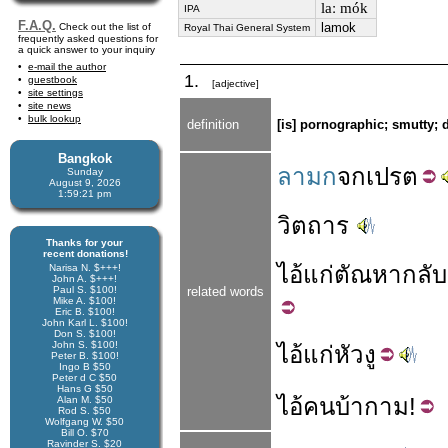
laː mók
IPA
F.A.Q.
lamok
Check out the list of
Royal Thai General System
frequently asked questions for
a quick answer to your inquiry
e-mail the author
1.
guestbook
[adjective]
site settings
site news
bulk lookup
definition
[is] pornographic; smutty; 
Bangkok
ลามก
จก
เปรต
Sunday
August 9, 2026
1:59:22 pm
วิตถาร
Thanks for your
recent donations!
ไอ้
แก่
ตัณหา
กลับ
Narisa N. $+++!
John A. $+++!
Paul S. $100!
related words
Mike A. $100!
Eric B. $100!
John Karl L. $100!
Don S. $100!
John S. $100!
ไอ้
แก่
หัว
งู
Peter B. $100!
Ingo B $50
Peter d C $50
Hans G $50
ไอ้
คน
บ้ากาม
!
Alan M. $50
Rod S. $50
Wolfgang W. $50
Bill O. $70
Ravinder S. $20