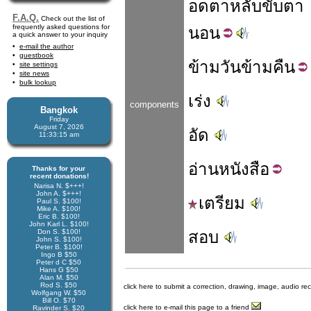
อด
ตา
หลับ
ขับ
ตา
F.A.Q.
Check out the list of
frequently asked questions for
นอน
a quick answer to your inquiry
e-mail the author
guestbook
ข้าม
วัน
ข้าม
คืน
site settings
site news
bulk lookup
เร่ง
components
Bangkok
Friday
August 7, 2026
อัด
11:33:15 am
อ่าน
หนังสือ
Thanks for your
recent donations!
Narisa N. $+++!
John A. $+++!
เตรียม
Paul S. $100!
Mike A. $100!
Eric B. $100!
John Karl L. $100!
Don S. $100!
สอบ
John S. $100!
Peter B. $100!
Ingo B $50
Peter d C $50
Hans G $50
Alan M. $50
Rod S. $50
click here to submit a correction, drawing, image, audio re
Wolfgang W. $50
Bill O. $70
click here to e-mail this page to a friend
Ravinder S. $20