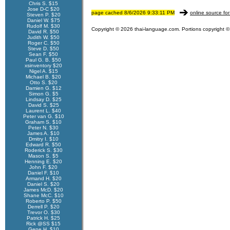
Chris S. $15
Jose D-C $20
page cached 8/6/2026 9:33:11 PM
online source for
Steven P. $20
Daniel W. $75
Rudolf M. $30
Copyright © 2026 thai-language.com. Portions copyright © 
David R. $50
Judith W. $50
Roger C. $50
Steve D. $50
Sean F. $50
Paul G. B. $50
xsinventory $20
Nigel A. $15
Michael B. $20
Otto S. $20
Damien G. $12
Simon G. $5
Lindsay D. $25
David S. $25
Laurent L. $40
Peter van G. $10
Graham S. $10
Peter N. $30
James A. $10
Dmitry I. $10
Edward R. $50
Roderick S. $30
Mason S. $5
Henning E. $20
John F. $20
Daniel F. $10
Armand H. $20
Daniel S. $20
James McD. $20
Shane McC. $10
Roberto P. $50
Derrell P. $20
Trevor O. $30
Patrick H. $25
Rick @SS $15
Gene H. $10