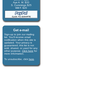
Aye A. M. $33
S. Cummings $25
Will F. $20
Get e-mail
Sign-up to join our mail­ing
list. You'll receive e­mail
notification when this site is
updated. Your privacy is
guaran­teed; this list is not
sold, shared, or used for any
other purpose.
Click here
for
more infor­mation.
To unsubscribe, click
here
.