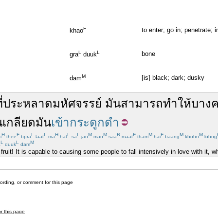
F
to enter; go in; penetrate; 
khao
L
L
bone
gra
duuk
M
[is] black; dark; dusky
dam
ี่
ประหลาด
มหัศจรรย์
มัน
สามารถ
ทำให้
บาง
น
เกลียด
มัน
เข้ากระดูกดำ
H
F
L
L
H
L
L
M
M
R
F
M
F
M
M
i
thee
bpra
laat
ma
hat
sa
jan
man
saa
maat
tham
hai
baang
khohn
lohng
L
L
M
a
duuk
dam
fruit! It is capable to causing some people to fall intensively in love with it, w
cording, or comment for this page
or this page