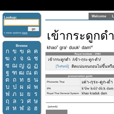
Welcome
L
Lookup:
เข้ากระดูกด
» more options
here
Browse
F
L
L
M
khao
gra
duuk
dam
ก
ข
ฃ
ค
ฅ
Royal Institute - 1982
ฆ
ง
จ
ฉ
ช
เข้ากระดูกดำ /เข้า-กฺระ-ดูก-ดำ/
ซ
ฌ
ญ
ฎ
ฏ
[วิเศษณ์]
ติดแน่นจนถอนไม่ขึ้นหรือไม
ฐ
ฑ
ฒ
ณ
ด
pronunciation guide
ต
ถ
ท
ธ
น
เค่า-กฺระ-ดูก-ดำ
Phonemic Thai
บ
ป
ผ
ฝ
พ
kʰâw kràʔ dùːk dam
IPA
ฟ
ภ
ม
ย
ร
khao kraduk dam
Royal Thai General System
ฤ
ล
ว
ศ
ษ
ส
ห
ฬ
อ
ฮ
[adverb]