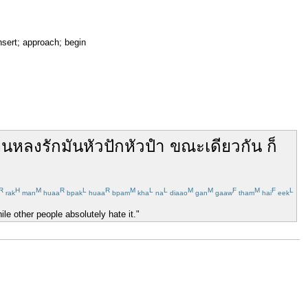
insert; approach; begin
คน
หลงรัก
มัน
หัวปักหัวปำ
ขณะเดียวกัน
ก็
R
H
M
R
L
R
M
L
L
M
M
F
M
F
L
rak
man
huaa
bpak
huaa
bpam
kha
na
diaao
gan
gaaw
tham
hai
eek
hile other people absolutely hate it."