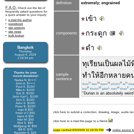
definition
extremely; engrained
F.A.Q.
Check out the list of
frequently asked questions for
a quick answer to your inquiry
เข้า
e-mail the author
guestbook
site settings
กระดูก
site news
components
bulk lookup
ดำ
Bangkok
Thursday
August 6, 2026
1:19:54 pm
ทุเรียน
เป็น
ผลไม้
ท
Thanks for your
ทำให้
อีก
หลายค
sample
recent donations!
sentence
Narisa N. $+++!
H
M
M
R
H
John A. $+++!
thoo
riian
bpen
phohn
la
maa
Paul S. $100!
R
M
L
M
F
laai
khohn
gliiat
man
khao
gr
Mike A. $100!
"Durian is an absolutely weird 
Eric B. $100!
John Karl L. $100!
Don S. $100!
John S. $100!
Peter B. $100!
Ingo B $50
click here to submit a correction, drawing, image, audio re
Peter d C $50
Hans G $50
Alan M. $50
click here to e-mail this page to a friend
Rod S. $50
Wolfgang W. $50
Bill O. $70
page cached 8/5/2026 11:19:50 PM
online source f
Ravinder S. $20