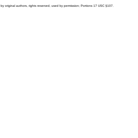
by original authors, rights reserved, used by permission; Portions
17 USC §107
.