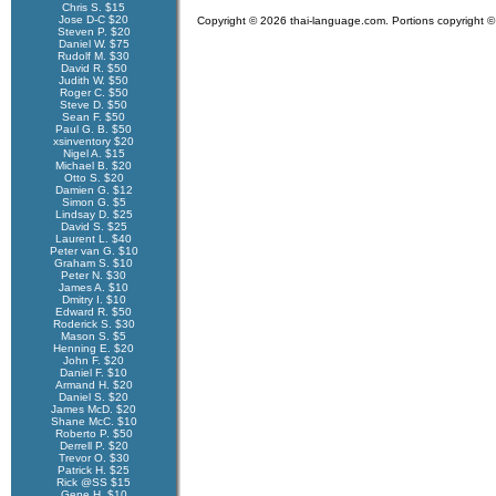
Chris S. $15
Jose D-C $20
Copyright © 2026 thai-language.com. Portions copyright © 
Steven P. $20
Daniel W. $75
Rudolf M. $30
David R. $50
Judith W. $50
Roger C. $50
Steve D. $50
Sean F. $50
Paul G. B. $50
xsinventory $20
Nigel A. $15
Michael B. $20
Otto S. $20
Damien G. $12
Simon G. $5
Lindsay D. $25
David S. $25
Laurent L. $40
Peter van G. $10
Graham S. $10
Peter N. $30
James A. $10
Dmitry I. $10
Edward R. $50
Roderick S. $30
Mason S. $5
Henning E. $20
John F. $20
Daniel F. $10
Armand H. $20
Daniel S. $20
James McD. $20
Shane McC. $10
Roberto P. $50
Derrell P. $20
Trevor O. $30
Patrick H. $25
Rick @SS $15
Gene H. $10