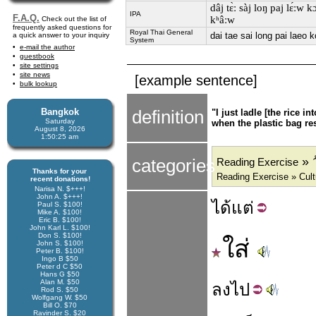
dâj tɛ̀ː sàj loŋ paj lɛ́ːw k
IPA
F.A.Q.
kʰâːw
Check out the list of
frequently asked questions for
Royal Thai General
dai tae sai long pai laeo 
a quick answer to your inquiry
System
e-mail the author
guestbook
site settings
site news
[example sentence]
bulk lookup
Bangkok
definition
"I just ladle [the rice 
Saturday
when the plastic bag res
August 8, 2026
1:50:25 am
» 
categories
Reading Exercise
Thanks for your
Reading Exercise » Cult
recent donations!
Narisa N. $+++!
John A. $+++!
ได้
แต่
Paul S. $100!
Mike A. $100!
Eric B. $100!
John Karl L. $100!
Don S. $100!
ใส่
John S. $100!
Peter B. $100!
Ingo B $50
Peter d C $50
Hans G $50
Alan M. $50
ลง
ไป
Rod S. $50
Wolfgang W. $50
Bill O. $70
Ravinder S. $20