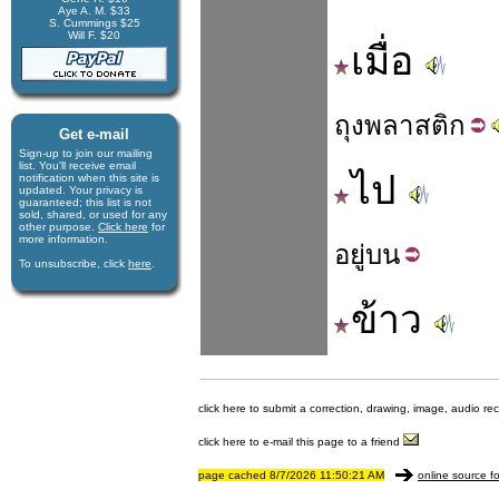
Aye A. M. $33
S. Cummings $25
Will F. $20
เมื่อ
ถุง
พลาสติก
Get e-mail
Sign-up to join our mail­ing
list. You'll receive e­mail
ไป
notification when this site is
updated. Your privacy is
guaran­teed; this list is not
sold, shared, or used for any
other purpose.
Click here
for
more infor­mation.
อยู่
บน
To unsubscribe, click
here
.
ข้าว
click here to submit a correction, drawing, image, audio re
click here to e-mail this page to a friend
page cached 8/7/2026 11:50:21 AM
online source fo