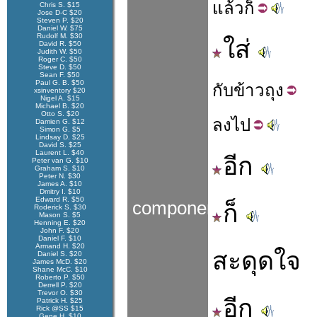
แล้ว
ก็
Chris S. $15
Jose D-C $20
Steven P. $20
Daniel W. $75
Rudolf M. $30
ใส่
David R. $50
Judith W. $50
Roger C. $50
Steve D. $50
Sean F. $50
Paul G. B. $50
กับ
ข้าว
ถุง
xsinventory $20
Nigel A. $15
Michael B. $20
Otto S. $20
ลง
ไป
Damien G. $12
Simon G. $5
Lindsay D. $25
David S. $25
Laurent L. $40
อีก
Peter van G. $10
Graham S. $10
Peter N. $30
James A. $10
Dmitry I. $10
Edward R. $50
components
ก็
Roderick S. $30
Mason S. $5
Henning E. $20
John F. $20
Daniel F. $10
Armand H. $20
สะดุดใจ
Daniel S. $20
James McD. $20
Shane McC. $10
Roberto P. $50
Derrell P. $20
Trevor O. $30
อีก
Patrick H. $25
Rick @SS $15
Gene H. $10