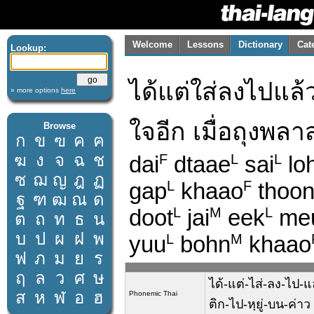
Welcome
Lessons
Dictionary
Cat
Lookup:
ได้แต่ใส่ลงไปแล้ว
» more options
here
ใจอีก เมื่อถุงพลา
Browse
ก
ข
ฃ
ค
ฅ
ฆ
ง
จ
ฉ
ช
dai
dtaae
sai
lo
F
L
L
ซ
ฌ
ญ
ฎ
ฏ
gap
khaao
thoo
L
F
ฐ
ฑ
ฒ
ณ
ด
doot
jai
eek
me
L
M
L
ต
ถ
ท
ธ
น
บ
ป
ผ
ฝ
พ
yuu
bohn
khaao
L
M
ฟ
ภ
ม
ย
ร
ฤ
ล
ว
ศ
ษ
ได้-แต่-ไส่-ลง-ไป-แล
ส
ห
ฬ
อ
ฮ
Phonemic Thai
ติก-ไป-หฺยู่-บน-ค่าว