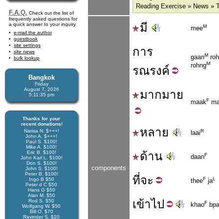
Reading Exercise » News » T
F.A.Q.
Check out the list of
frequently asked questions for
มี
a quick answer to your inquiry
M
mee
e-mail the author
guestbook
site settings
การ
site news
M
gaan
roh
bulk lookup
M
rohng
รณรงค์
Bangkok
Friday
August 7, 2026
มาก
มาย
5:11:36 pm
F
maak
ma
Thanks for your
recent donations!
หลาย
Narisa N. $+++!
R
laai
John A. $+++!
Paul S. $100!
Mike A. $100!
Eric B. $100!
ด้าน
F
daan
John Karl L. $100!
Don S. $100!
components
John S. $100!
Peter B. $100!
ที่
จะ
F
L
Ingo B $50
thee
ja
Peter d C $50
Hans G $50
Alan M. $50
เข้า
ไป
Rod S. $50
F
khao
bpa
Wolfgang W. $50
Bill O. $70
Ravinder S. $20