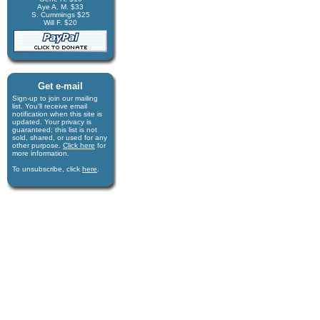
Aye A. M. $33
S. Cummings $25
Will F. $20
Get e-mail
Sign-up to join our mail­ing
list. You'll receive e­mail
notification when this site is
updated. Your privacy is
guaran­teed; this list is not
sold, shared, or used for any
other purpose.
Click here
for
more infor­mation.
To unsubscribe, click
here
.