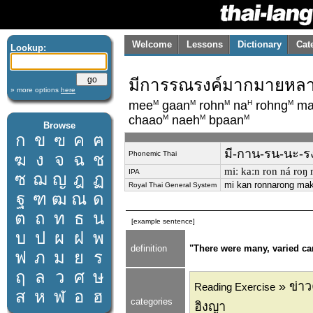
Welcome
Lessons
Dictionary
Cat
Lookup:
มีการรณรงค์มากมายหลาย
» more options
here
M
M
M
H
M
mee
gaan
rohn
na
rohng
ma
M
M
M
chaao
naeh
bpaan
Browse
ก
ข
ฃ
ค
ฅ
มี-กาน-รน-นะ-รง
Phonemic Thai
ฆ
ง
จ
ฉ
ช
miː kaːn ron ná roŋ ma
IPA
ซ
ฌ
ญ
ฎ
ฏ
mi kan ronnarong mak 
Royal Thai General System
ฐ
ฑ
ฒ
ณ
ด
ต
ถ
ท
ธ
น
[example sentence]
บ
ป
ผ
ฝ
พ
definition
"There were many, varied ca
ฟ
ภ
ม
ย
ร
ฤ
ล
ว
ศ
ษ
» ข่า
Reading Exercise
ส
ห
ฬ
อ
ฮ
categories
ฮิงญา