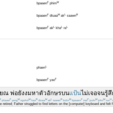
F
M
bpaaen
phim
F
M
L
R
bpaaen
dtuaa
ak
saawn
F
L
L
L
bpaaen
ak
kha
ra
L
phaen
F
F
bpaaen
yao
ียณ
พ่อ
ยัง
งม
หา
ตัวอักษร
บน
แป้น
ไม่
เจอ
จน
รู้ส
R
F
M
M
R
M
L
R
M
F
F
M
M
H
phaaw
yang
ngohm
haa
dtuaa
ak
saawn
bohn
bpaaen
mai
juuhr
john
ruu
e retired; Father struggled to find letters on the [computer] keyboard and felt 