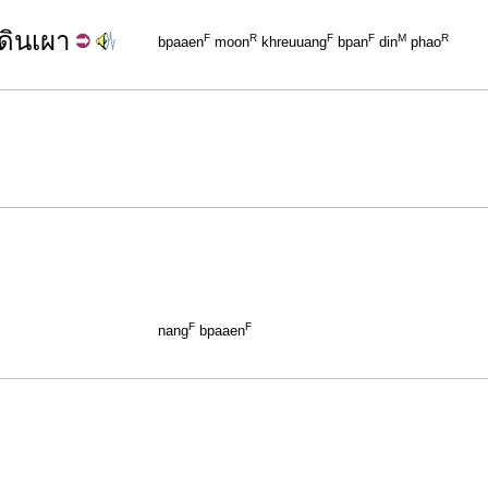
นดินเผา
F
R
F
F
M
R
bpaaen
moon
khreuuang
bpan
din
phao
F
F
nang
bpaaen