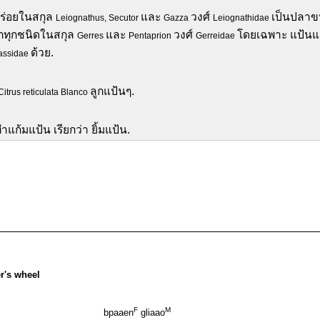
กร่อยในสกุล
และ
วงศ์
เป็นปลาขน
Leiognathus, Secutor
Gazza
Leiognathidae
กทุกชนิดในสกุล
และ
วงศ์
โดยเฉพาะ แป้นแก
Gerres
Pentaprion
Gerreidae
ด้วย.
assidae
ลูกแป้นๆ.
Citrus reticulata Blanco
ทำแก้มแป้น เรียกว่า ยิ้มแป้น.
er's wheel
F
M
bpaaen
gliaao