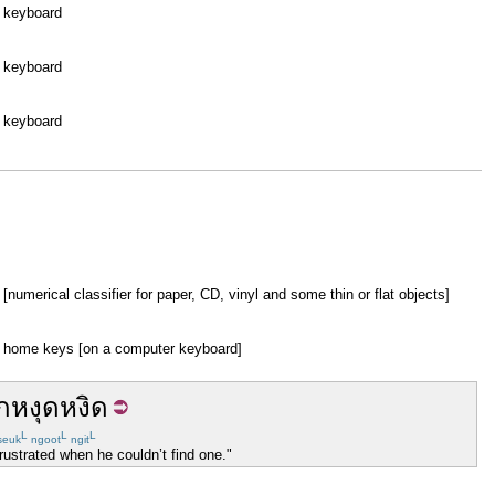
keyboard
keyboard
keyboard
[numerical classifier for paper, CD, vinyl and some thin or flat objects]
home keys [on a computer keyboard]
ึก
หงุดหงิด
L
L
L
seuk
ngoot
ngit
frustrated when he couldn’t find one."