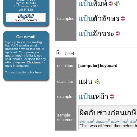
แป้น
พิมพ์
Aye A. M. $33
S. Cummings $25
Will F. $20
แป้น
ตัวอักษร
examples
แป้น
อักขระ
Get e-mail
Sign-up to join our mail­ing
list. You'll receive e­mail
notification when this site is
5.
updated. Your privacy is
[noun]
guaran­teed; this list is not
sold, shared, or used for any
other purpose.
Click here
for
definition
[computer] keyboard
more infor­mation.
To unsubscribe, click
here
.
แผ่น
classifier
แป้น
เหย้า
example
ผิดกับ
ช่วง
ก่อน
เกษ
sample
sentence
L
L
F
L
L
phit
gap
chuaang
gaawn
ga
siian
"This was different than before h