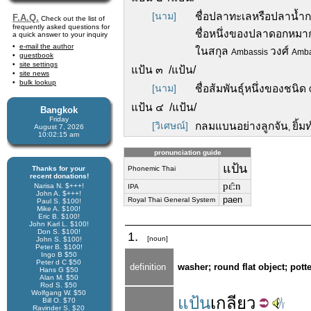
[นาม]
ชื่อปลาทะเลหรือปลาน้ำ
F.A.Q.
Check out the list of
frequently asked questions for
ชื่อหนึ่งของปลาดอกหมา
a quick answer to your inquiry
e-mail the author
ในสกุล
วงศ์
Ambassis
Amb
guestbook
site settings
แป้น ๓ /แป้น/
site news
bulk lookup
[นาม]
ชื่อส้มพันธุ์หนึ่งของชนิด
แป้น ๔ /แป้น/
Bangkok
Friday
[วิเศษณ์]
กลมแบนอย่างลูกจัน
ยิ้ม
,
August 7, 2026
10:02:15 am
pronunciation guide
แป้น
Thanks for your
Phonemic Thai
recent donations!
pɛ̂ːn
Narisa N. $+++!
IPA
John A. $+++!
paen
Royal Thai General System
Paul S. $100!
Mike A. $100!
Eric B. $100!
John Karl L. $100!
Don S. $100!
1.
[noun]
John S. $100!
Peter B. $100!
Ingo B $50
Peter d C $50
definition
washer; round flat object; pott
Hans G $50
Alan M. $50
Rod S. $50
Wolfgang W. $50
แป้น
เกลียว
Bill O. $70
Ravinder S. $20