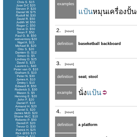
Chris S. $15
examples
Jose D-C $20
Steven P. $20
แป้น
หมุน
เครื่องปั้
Daniel W. $75
Rudolf M. $30
David R. $50
Judith W. $50
Roger C. $50
Steve D. $50
2.
[noun]
Sean F. $50
Paul G. B. $50
xsinventory $20
Nigel A. $15
definition
baseketball backboard
Michael B. $20
Otto S. $20
Damien G. $12
Simon G. $5
Lindsay D. $25
3.
David S. $25
[noun]
Laurent L. $40
Peter van G. $10
Graham S. $10
Peter N. $30
definition
seat; stool
James A. $10
Dmitry I. $10
Edward R. $50
Roderick S. $30
นั่ง
แป้น
example
Mason S. $5
Henning E. $20
John F. $20
Daniel F. $10
Armand H. $20
Daniel S. $20
4.
[noun]
James McD. $20
Shane McC. $10
Roberto P. $50
Derrell P. $20
definition
a platform
Trevor O. $30
Patrick H. $25
Rick @SS $15
Gene H. $10