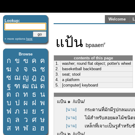
Welcome
L
Lookup:
แป้น
» more options
here
F
bpaaen
Browse
contents of this page
ก
ข
ฃ
ค
ฅ
1.
washer; round flat object; potter's wheel
ฆ
ง
จ
ฉ
ช
2.
baseketball backboard
3.
seat; stool
ซ
ฌ
ญ
ฎ
ฏ
4.
a platform
ฐ
ฑ
ฒ
ณ
ด
5.
[computer] keyboard
ต
ถ
ท
ธ
น
บ
ป
ผ
ฝ
พ
แป้น ๑ /แป้น/
ฟ
ภ
ม
ย
ร
[นาม]
กระดานที่มักมีรูปกลมแบ
[นาม]
ไม้สำหรับสอยผลไม้ชนิดหน
ฤ
ล
ว
ศ
ษ
[นาม]
เหล็กที่เจาะเป็นรูสำหรับ
ส
ห
ฬ
อ
ฮ
แป้น ๒ /แป้น/