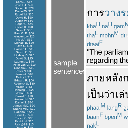
Chris S. $15
Jose D-C $20
Steven P. $20
การ
วางร
Daniel W. $75
Rudolf M. $30
David R. $50
Judith W. $50
H
H
Roger C. $50
kha
na
gam
Steve D. $50
Sean F. $50
L
M
Paul G. B. $50
tha
mohn
dtr
xsinventory $20
Nigel A. $15
F
dtaai
Michael B. $20
Otto S. $20
Damien G. $12
"The parliam
Simon G. $5
Lindsay D. $25
regarding th
David S. $25
sample
Laurent L. $40
Peter van G. $10
Graham S. $10
sentences
Peter N. $30
ภายหลัง
James A. $10
Dmitry I. $10
Edward R. $50
Roderick S. $30
Mason S. $5
Henning E. $20
เป็นว่าเล่
John F. $20
Daniel F. $10
Armand H. $20
Daniel S. $20
M
R
James McD. $20
phaai
lang
g
Shane McC. $10
Roberto P. $50
F
M
Derrell P. $20
baan
bpen
w
Trevor O. $30
Patrick H. $25
L
nak
Rick @SS $15
Gene H. $10