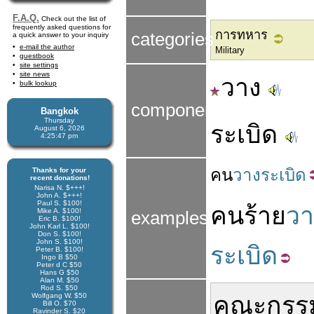
F.A.Q.
Check out the list of
frequently asked questions for
การทหาร
categories
a quick answer to your inquiry
e-mail the author
Military
guestbook
site settings
site news
วาง
bulk lookup
components
Bangkok
Thursday
ระเบิด
August 6, 2026
4:25:47 pm
คน
วางระเบิด
Thanks for your
recent donations!
Narisa N. $+++!
John A. $+++!
Paul S. $100!
คนร้าย
วา
Mike A. $100!
examples
Eric B. $100!
John Karl L. $100!
Don S. $100!
John S. $100!
ระเบิด
Peter B. $100!
Ingo B $50
Peter d C $50
Hans G $50
Alan M. $50
Rod S. $50
Wolfgang W. $50
คณะกรร
Bill O. $70
Ravinder S. $20