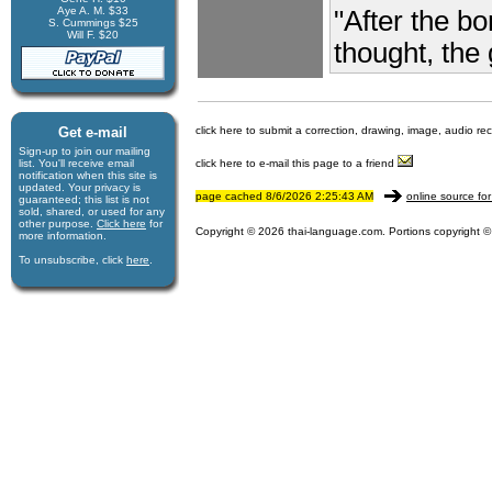
Aye A. M. $33
"After the b
S. Cummings $25
Will F. $20
thought, the
Get e-mail
click here to submit a correction, drawing, image, audio re
Sign-up to join our mail­ing
list. You'll receive e­mail
click here to e-mail this page to a friend
notification when this site is
updated. Your privacy is
page cached 8/6/2026 2:25:43 AM
online source for
guaran­teed; this list is not
sold, shared, or used for any
other purpose.
Click here
for
Copyright © 2026 thai-language.com. Portions copyright © 
more infor­mation.
To unsubscribe, click
here
.