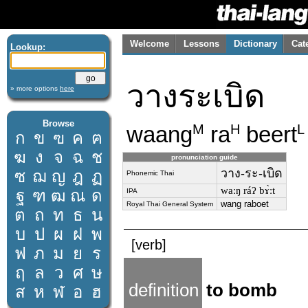
Welcome
Lessons
Dictionary
Cat
Lookup:
วางระเบิด
» more options
here
Browse
waang
ra
beert
M
H
L
ก
ข
ฃ
ค
ฅ
ฆ
ง
จ
ฉ
ช
pronunciation guide
วาง-ระ-เบิด
ซ
ฌ
ญ
ฎ
ฏ
Phonemic Thai
waːŋ ráʔ bɤ̀ːt
ฐ
ฑ
ฒ
ณ
ด
IPA
wang raboet
Royal Thai General System
ต
ถ
ท
ธ
น
บ
ป
ผ
ฝ
พ
[verb]
ฟ
ภ
ม
ย
ร
ฤ
ล
ว
ศ
ษ
definition
to bomb
ส
ห
ฬ
อ
ฮ