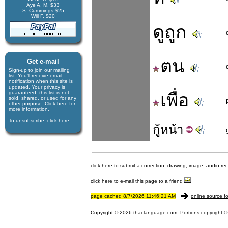
Aye A. M. $33
S. Cummings $25
Will F. $20
ดูถูก
ตน
Get e-mail
Sign-up to join our mail­ing
list. You'll receive e­mail
notification when this site is
updated. Your privacy is
guaran­teed; this list is not
เพื่อ
sold, shared, or used for any
other purpose.
Click here
for
more infor­mation.
To unsubscribe, click
here
.
กู้
หน้า
click here to submit a correction, drawing, image, audio re
click here to e-mail this page to a friend
page cached 8/7/2026 11:46:21 AM
online source fo
Copyright © 2026 thai-language.com. Portions copyright © 