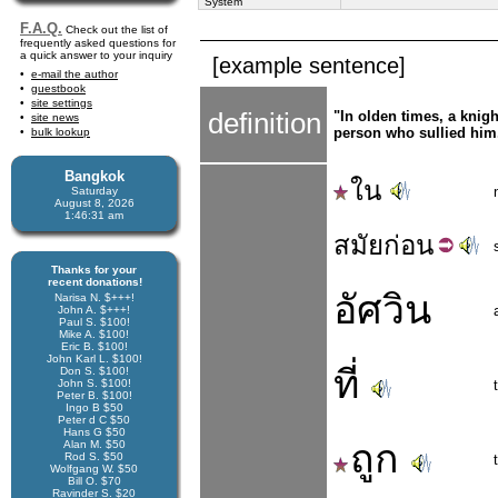
System
F.A.Q.
Check out the list of
frequently asked questions for
a quick answer to your inquiry
[example sentence]
e-mail the author
guestbook
site settings
definition
"In olden times, a knig
site news
person who sullied him
bulk lookup
Bangkok
ใน
Saturday
August 8, 2026
1:46:31 am
สมัย
ก่อน
Thanks for your
recent donations!
อัศวิน
Narisa N. $+++!
John A. $+++!
Paul S. $100!
Mike A. $100!
Eric B. $100!
John Karl L. $100!
ที่
Don S. $100!
John S. $100!
Peter B. $100!
Ingo B $50
Peter d C $50
Hans G $50
ถูก
Alan M. $50
Rod S. $50
Wolfgang W. $50
Bill O. $70
Ravinder S. $20