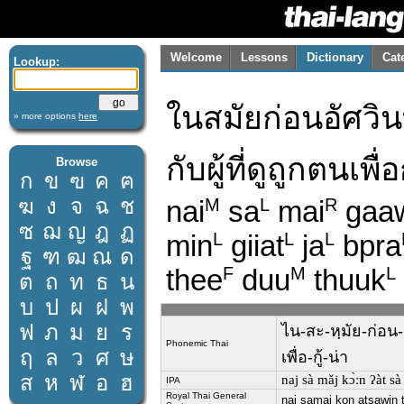
Welcome
Lessons
Dictionary
Cat
Lookup:
ในสมัยก่อนอัศวินท
» more options
here
กับผู้ที่ดูถูกตนเพื่อ
Browse
ก
ข
ฃ
ค
ฅ
ฆ
ง
จ
ฉ
ช
nai
sa
mai
gaa
M
L
R
ซ
ฌ
ญ
ฎ
ฏ
min
giiat
ja
bpra
L
L
L
ฐ
ฑ
ฒ
ณ
ด
thee
duu
thuuk
F
M
L
ต
ถ
ท
ธ
น
บ
ป
ผ
ฝ
พ
ฟ
ภ
ม
ย
ร
ไน-สะ-หฺมัย-ก่อน-อ
Phonemic Thai
ฤ
ล
ว
ศ
ษ
เพื่อ-กู้-น่า
ส
ห
ฬ
อ
ฮ
naj sà mǎj kɔ̀ːn ʔàt sà
IPA
Royal Thai General
nai samai kon atsawin t