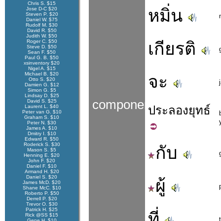
Chris S. $15
Jose D-C $20
หมิ่น
Steven P. $20
Daniel W. $75
Rudolf M. $30
David R. $50
Judith W. $50
Roger C. $50
เกียรติ
Steve D. $50
Sean F. $50
Paul G. B. $50
xsinventory $20
Nigel A. $15
Michael B. $20
จะ
Otto S. $20
Damien G. $12
Simon G. $5
Lindsay D. $25
components
David S. $25
Laurent L. $40
ประลอง
ยุทธ์
Peter van G. $10
Graham S. $10
Peter N. $30
James A. $10
Dmitry I. $10
Edward R. $50
Roderick S. $30
กับ
Mason S. $5
Henning E. $20
John F. $20
Daniel F. $10
Armand H. $20
Daniel S. $20
ผู้
James McD. $20
Shane McC. $10
Roberto P. $50
Derrell P. $20
Trevor O. $30
Patrick H. $25
ที่
Rick @SS $15
Gene H. $10