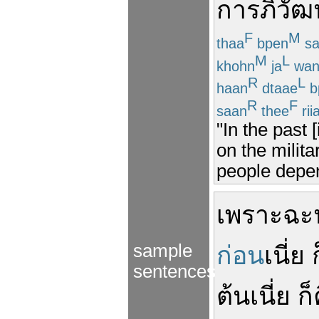
การภิวัฒน
F
M
thaa
bpen
s
M
L
khohn
ja
wan
R
L
haan
dtaae
b
R
F
saan
thee
rii
"In the past 
on the milita
people depend
เพราะฉะน
sample
ก่อน
เนี่ย
sentences
ต้น
เนี่ย
ก็