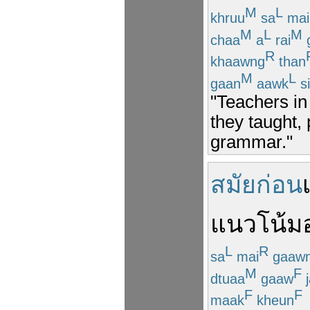
M
L
khruu
sa
mai
M
L
M
chaa
a
rai
R
khaawng
than
M
L
gaan
aawk
si
"Teachers in
they taught,
grammar."
สมัยก่อน
แนวโน้ม
L
R
sa
mai
gaaw
M
F
dtuaa
gaaw
j
F
F
maak
kheun