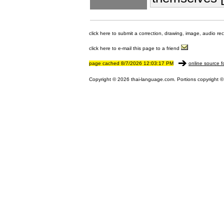
click here to submit a correction, drawing, image, audio re
click here to e-mail this page to a friend
page cached 8/7/2026 12:03:17 PM
online source f
Copyright © 2026 thai-language.com. Portions copyright © 