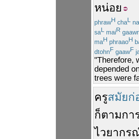
หน่อย
H
L
phraw
cha
na
L
R
sa
mai
gaaw
H
H
ma
phraao
b
F
F
dtohn
gaaw
j
"Therefore, w
depended on 
trees were fa
ครู
สมัยก่
ก็ตาม
การ
ไวยากรณ