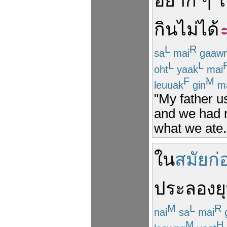
อยาก ๆ
ไ
กิน
ไม่ได้
L
R
sa
mai
gaaw
L
L
oht
yaak
mai
F
M
leuuak
gin
m
"My father u
and we had n
what we ate.
ใน
สมัยก่
ประลองยุ
M
L
R
nai
sa
mai
M
H