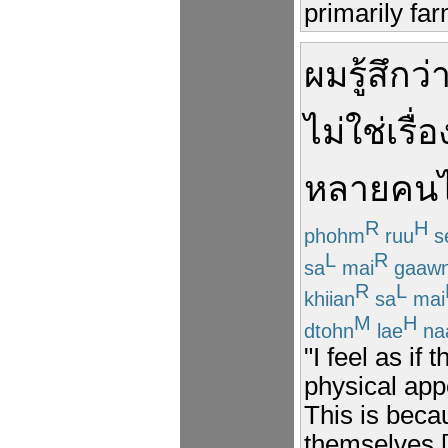
primarily far
ผม
รู้สึก
ว่
ไม่ใช่
เรื่อ
หลายคน
R
H
phohm
ruu
s
L
R
sa
mai
gaaw
R
L
khiian
sa
mai
M
H
dtohn
lae
na
"I feel as if
physical appe
This is beca
themselves [t