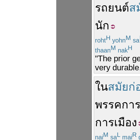
รถยนต์
สม
นัก
H
M
roht
yohn
sa
M
H
thaan
nak
"The prior g
very durable
ใน
สมัยก่
พรรคการ
การเมือง
M
L
R
nai
sa
mai