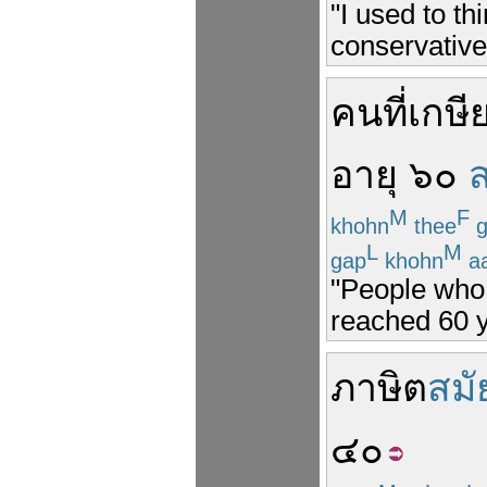
"I used to th
conservativ
คน
ที่
เกษี
อายุ
๖๐
ส
M
F
khohn
thee
g
L
M
gap
khohn
a
"People who 
reached 60 y
ภาษิต
สมั
๔๐