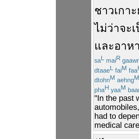
ชาว
เกาะ
ไม่ว่าจะ
เ
และ
อาหา
L
R
sa
mai
gaaw
L
M
dtaae
fai
faa
M
dtohn
aehng
H
M
pha
yaa
baa
"In the past
automobiles,
had to depen
medical care