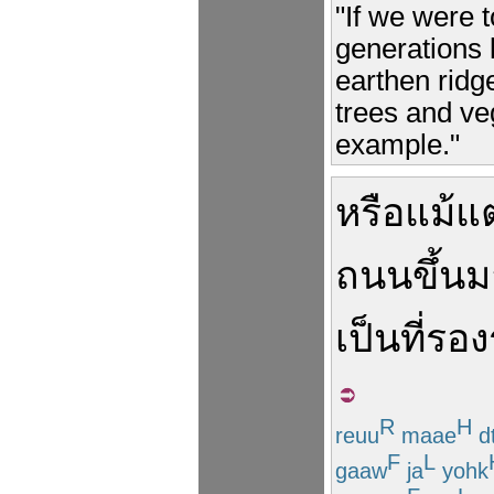
"If we were 
generations 
earthen ridge
trees and ve
example."
หรือ
แม้แต
ถนน
ขึ้น
เป็น
ที่
รอง
R
H
reuu
maae
d
F
L
gaaw
ja
yohk