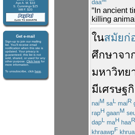
daa
Aye A. M. $33
S. Cummings $25
"In ancient 
Will F. $20
killing anima
ใน
สมัยก่
Get e-mail
Sign-up to join our mail­ing
list. You'll receive e­mail
notification when this site is
ศึกษา
จา
updated. Your privacy is
guaran­teed; this list is not
sold, shared, or used for any
other purpose.
Click here
for
more infor­mation.
มหาวิทยา
To unsubscribe, click
here
.
มี
เศรษฐก
M
L
R
nai
sa
mai
H
M
rap
gaan
se
L
H
dap
ma
haa
F
khraawp
khrua