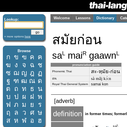
Welcome
Lessons
Dictionary
Cat
Lookup:
สมัยก่อน
» more options
here
Browse
sa
mai
gaawn
L
R
L
ก
ข
ฃ
ค
ฅ
ฆ
ง
จ
ฉ
ช
pronunciation guide
สะ-หฺมัย-ก่อน
ซ
ฌ
ญ
ฎ
ฏ
Phonemic Thai
sà mǎj kɔ̀ːn
ฐ
ฑ
ฒ
ณ
ด
IPA
samai kon
Royal Thai General System
ต
ถ
ท
ธ
น
บ
ป
ผ
ฝ
พ
[adverb]
ฟ
ภ
ม
ย
ร
ฤ
ล
ว
ศ
ษ
definition
in former times; formerl
ส
ห
ฬ
อ
ฮ
L
sa