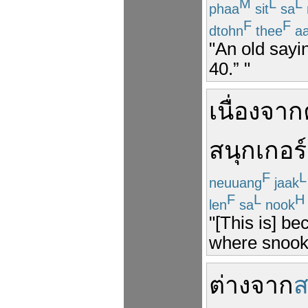
M
L
L
phaa
sit
sa
F
F
dtohn
thee
a
"An old sayin
40.” "
เนื่องจาก
สนุกเกอร์
F
L
neuuang
jaak
F
L
H
len
sa
nook
"[This is] be
where snooke
ต่างจาก
ส