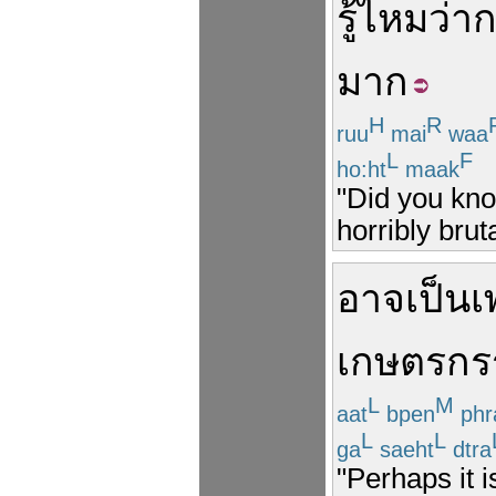
รู้
ไหม
ว่า
ก
มาก
H
R
ruu
mai
waa
L
F
ho:ht
maak
"Did you kno
horribly brut
อาจ
เป็น
เ
เกษตรกร
L
M
aat
bpen
phr
L
L
ga
saeht
dtra
"Perhaps it 