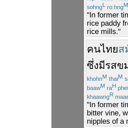
L
sohng
ro:hng
"In former 
rice paddy f
rice mills."
คนไทย
สม
ซึ่ง
มี
รสข
M
M
khohn
thai
s
M
H
baaw
ra
phe
R
khaawng
maa
"In former t
bitter vine, 
nipples of a 