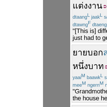
แต่งงาน
L
L
dtaang
jaak
s
F
dtawng
dtaeng
"[This is] d
just had to g
ยาย
บอก
หนึ่งบาท
M
L
yaai
baawk
s
M
M
mee
ngern
n
"Grandmother
the house he