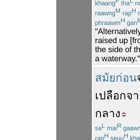
F
L
khaang
tha
n
M
H
raawng
rap
H
phraawm
gan
"Alternativel
raised up [f
the side of 
a waterway."
สมัยก่อน
เปลือก
จา
กลาง
L
R
sa
mai
gaaw
H
H
rap
seuu
kha