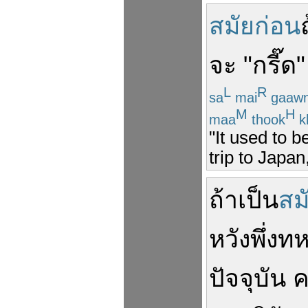
สมัยก่อน
จะ
"
กรี๊ด
"
L
R
sa
mai
gaaw
M
H
maa
thook
k
"It used to b
trip to Japa
ถ้า
เป็น
สม
หวัง
พึ่ง
ทห
ปัจจุบัน