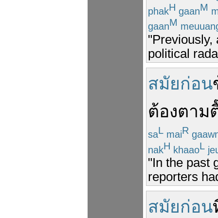
H
M
phak
gaan
m
M
gaan
meuuan
"Previously,
political rad
สมัยก่อน
ต้อง
ตามตื
L
R
sa
mai
gaaw
H
L
nak
khaao
je
"In the past 
reporters ha
สมัยก่อน
ท