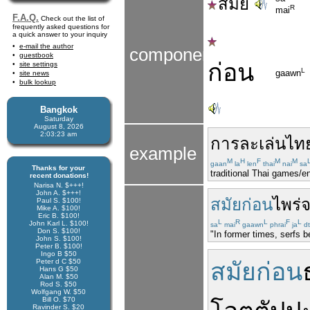
สมัย
R
mai
F.A.Q.
Check out the list of
frequently asked questions for
a quick answer to your inquiry
e-mail the author
components
guestbook
ก่อน
site settings
L
gaawn
site news
bulk lookup
Bangkok
Saturday
August 8, 2026
2:03:24 am
การละเล่น
ไท
example
M
H
F
M
M
gaan
la
len
thai
nai
sa
Thanks for your
traditional Thai games/e
recent donations!
Narisa N. $+++!
John A. $+++!
สมัยก่อน
ไพร่
Paul S. $100!
Mike A. $100!
Eric B. $100!
L
R
L
F
L
John Karl L. $100!
sa
mai
gaawn
phrai
ja
d
Don S. $100!
"In former times, serfs 
John S. $100!
Peter B. $100!
Ingo B $50
Peter d C $50
สมัยก่อน
Hans G $50
Alan M. $50
Rod S. $50
Wolfgang W. $50
Bill O. $70
Ravinder S. $20