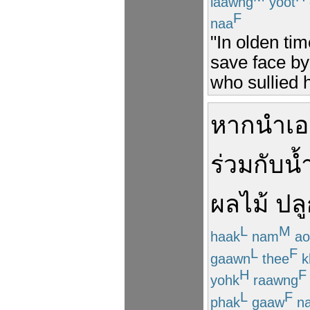
laawng
yoot
F
naa
"In olden ti
save face by
who sullied 
หาก
นำ
เ
ร่วม
กับ
น้
ผลไม้
ปล
L
M
haak
nam
ao
L
F
gaawn
thee
k
H
F
yohk
raawng
L
F
phak
gaaw
n