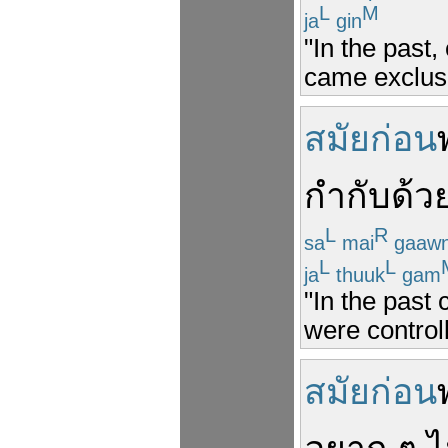
L
M
ja
gin
"In the past
came exclusi
สมัยก่อน
กำกับ
ด้ว
L
R
sa
mai
gaaw
L
L
ja
thuuk
gam
"In the past
were control
สมัยก่อน