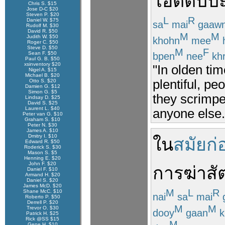
โอตตัปป
Chris S. $15
Jose D-C $20
Steven P. $20
L
R
Daniel W. $75
sa
mai
gaaw
Rudolf M. $30
David R. $50
M
M
Judith W. $50
khohn
mee
h
Roger C. $50
Steve D. $50
M
F
Sean F. $50
bpen
nee
khr
Paul G. B. $50
xsinventory $20
"In olden ti
Nigel A. $15
Michael B. $20
plentiful, p
Otto S. $20
Damien G. $12
Simon G. $5
they scrimpe
Lindsay D. $25
David S. $25
Laurent L. $40
anyone else.
Peter van G. $10
Graham S. $10
Peter N. $30
James A. $10
Dmitry I. $10
ใน
สมัยก่
Edward R. $50
Roderick S. $30
Mason S. $5
Henning E. $20
John F. $20
การ
ฆ่า
สั
Daniel F. $10
Armand H. $20
Daniel S. $20
James McD. $20
M
L
R
Shane McC. $10
nai
sa
mai
Roberto P. $50
Derrell P. $20
M
M
Trevor O. $30
dooy
gaan
k
Patrick H. $25
Rick @SS $15
M
Gene H. $10