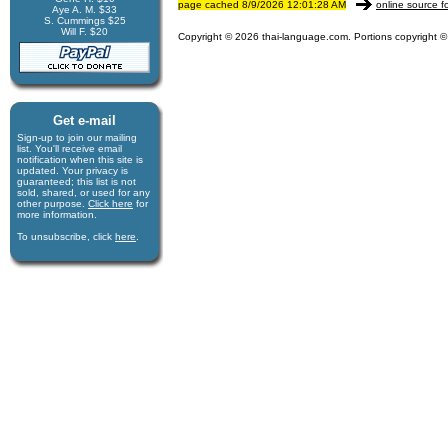
page cached 8/9/2026 12:01:28 AM
online source f
Aye A. M. $33
S. Cummings $25
Will F. $20
Copyright © 2026 thai-language.com. Portions copyright © 
Get e-mail
Sign-up to join our mail­ing
list. You'll receive e­mail
notification when this site is
updated. Your privacy is
guaran­teed; this list is not
sold, shared, or used for any
other purpose.
Click here
for
more infor­mation.
To unsubscribe, click
here
.