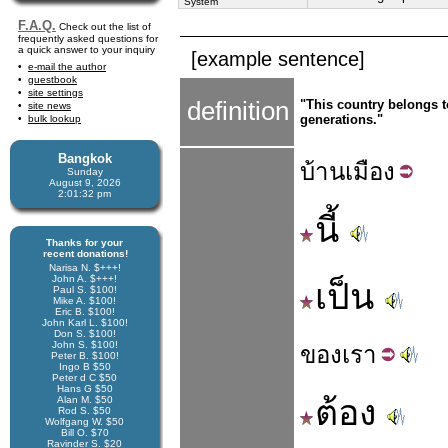
System
F.A.Q.
Check out the list of
frequently asked questions for
a quick answer to your inquiry
[example sentence]
e-mail the author
guestbook
site settings
definition
"This country belongs t
site news
generations."
bulk lookup
Bangkok
บ้าน
เมือง
Sunday
August 9, 2026
2:01:32 pm
นี้
Thanks for your
recent donations!
Narisa N. $+++!
John A. $+++!
เป็น
Paul S. $100!
Mike A. $100!
Eric B. $100!
John Karl L. $100!
Don S. $100!
John S. $100!
ของ
เรา
Peter B. $100!
Ingo B $50
Peter d C $50
Hans G $50
ต้อง
Alan M. $50
Rod S. $50
Wolfgang W. $50
Bill O. $70
Ravinder S. $20