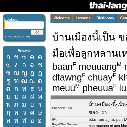
Welcome
Lessons
Dictionary
Cat
Lookup:
บ้านเมืองนี้เป็น
» more options
here
มือเพื่อลูกหลาน
Browse
ก
ข
ฃ
ค
ฅ
ฆ
ง
จ
ฉ
ช
baan
meuuang
F
M
ซ
ฌ
ญ
ฎ
ฏ
dtawng
chuay
k
F
F
ฐ
ฑ
ฒ
ณ
ด
meuu
pheuua
lu
M
F
ต
ถ
ท
ธ
น
บ
ป
ผ
ฝ
พ
ฟ
ภ
ม
ย
ร
บ้าน-เมือง-นี้-เป
Phonemic Thai
ฤ
ล
ว
ศ
ษ
ของ-เรา
ส
ห
ฬ
อ
ฮ
bâːn mɯːaŋ níː pen kʰɔ
IPA
Royal Thai General
ban mueang ni pen khon