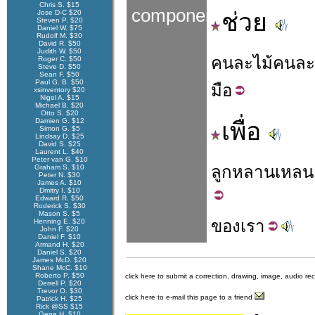
Chris S. $15
components
Jose D-C $20
ช่วย
Steven P. $20
Daniel W. $75
Rudolf M. $30
David R. $50
Judith W. $50
คน
ละ
ไม้
คน
ละ
Roger C. $50
Steve D. $50
Sean F. $50
Paul G. B. $50
มือ
xsinventory $20
Nigel A. $15
Michael B. $20
Otto S. $20
Damien G. $12
เพื่อ
Simon G. $5
Lindsay D. $25
David S. $25
Laurent L. $40
Peter van G. $10
ลูก
หลาน
เหลน
Graham S. $10
Peter N. $30
James A. $10
Dmitry I. $10
Edward R. $50
Roderick S. $30
Mason S. $5
ของ
เรา
Henning E. $20
John F. $20
Daniel F. $10
Armand H. $20
Daniel S. $20
James McD. $20
Shane McC. $10
Roberto P. $50
click here to submit a correction, drawing, image, audio re
Derrell P. $20
Trevor O. $30
click here to e-mail this page to a friend
Patrick H. $25
Rick @SS $15
Gene H. $10