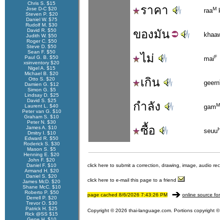
Chris S. $15
ราคา
Jose D-C $20
M
raa
Steven P. $20
Daniel W. $75
Rudolf M. $30
David R. $50
ของ
มัน
khaa
Judith W. $50
Roger C. $50
Steve D. $50
Sean F. $50
ไม่
F
Paul G. B. $50
mai
xsinventory $20
Nigel A. $15
Michael B. $20
เกิน
Otto S. $20
geern
Damien G. $12
Simon G. $5
Lindsay D. $25
David S. $25
กำลัง
M
Laurent L. $40
gam
Peter van G. $10
Graham S. $10
Peter N. $30
ซื้อ
James A. $10
seuu
Dmitry I. $10
Edward R. $50
Roderick S. $30
Mason S. $5
Henning E. $20
John F. $20
Daniel F. $10
click here to submit a correction, drawing, image, audio re
Armand H. $20
Daniel S. $20
click here to e-mail this page to a friend
James McD. $20
Shane McC. $10
Roberto P. $50
page cached 8/6/2026 7:43:26 PM
online source fo
Derrell P. $20
Trevor O. $30
Patrick H. $25
Copyright © 2026 thai-language.com. Portions copyright © 
Rick @SS $15
Gene H. $10