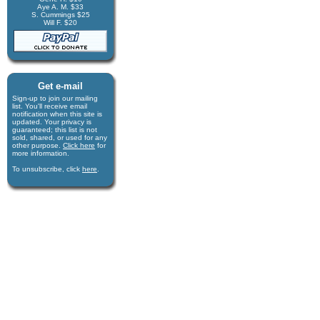
Aye A. M. $33
S. Cummings $25
Will F. $20
Get e-mail
Sign-up to join our mail­ing
list. You'll receive e­mail
notification when this site is
updated. Your privacy is
guaran­teed; this list is not
sold, shared, or used for any
other purpose.
Click here
for
more infor­mation.
To unsubscribe, click
here
.