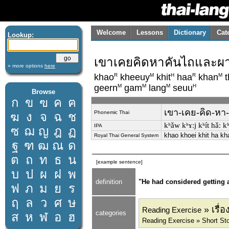
Welcome
Lessons
Dictionary
Cat
Lookup:
เขาเคยคิดหาคันไถและผาล
» more options
here
R
M
H
R
M
khao
kheeuy
khit
haa
khan
t
M
M
M
H
geern
gam
lang
seuu
Browse
ก
ข
ฃ
ค
ฅ
เขา-เคย-คิด-หา-
Phonemic Thai
ฆ
ง
จ
ฉ
ช
kʰǎw kʰɤːj kʰít hǎː 
IPA
ซ
ฌ
ญ
ฎ
ฏ
khao khoei khit ha k
Royal Thai General System
ฐ
ฑ
ฒ
ณ
ด
ต
ถ
ท
ธ
น
[example sentence]
บ
ป
ผ
ฝ
พ
definition
"He had considered getting a
ฟ
ภ
ม
ย
ร
ฤ
ล
ว
ศ
ษ
» เรื่อ
Reading Exercise
categories
ส
ห
ฬ
อ
ฮ
Reading Exercise » Short Stor