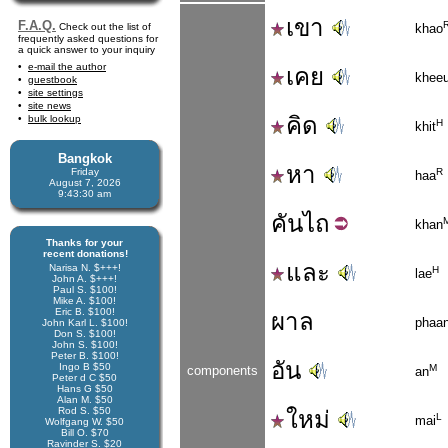
เขา
F.A.Q.
Check out the list of
khao
frequently asked questions for
a quick answer to your inquiry
e-mail the author
เคย
khee
guestbook
site settings
site news
คิด
bulk lookup
H
khit
Bangkok
หา
Friday
R
haa
August 7, 2026
9:43:31 am
คัน
ไถ
khan
Thanks for your
recent donations!
และ
Narisa N. $+++!
H
lae
John A. $+++!
Paul S. $100!
Mike A. $100!
Eric B. $100!
ผาล
phaa
John Karl L. $100!
Don S. $100!
John S. $100!
Peter B. $100!
อัน
Ingo B $50
M
components
an
Peter d C $50
Hans G $50
Alan M. $50
Rod S. $50
ใหม่
L
mai
Wolfgang W. $50
Bill O. $70
Ravinder S. $20