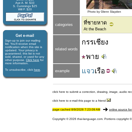
Aye A. M. $33
S. Cummings $25
Will F. $20
Photo by Glenn Slayden
ที่ชายหาด
categories
At the Beach
Get e-mail
กรรเชียง
Sign-up to join our mail­ing
list. You'll receive e­mail
notification when this site is
related words
updated. Your privacy is
guaran­teed; this list is not
พาย
sold, shared, or used for any
other purpose.
Click here
for
more infor­mation.
แจว
เรือ
To unsubscribe, click
here
.
example
click here to submit a correction, drawing, image, audio re
click here to e-mail this page to a friend
page cached 8/9/2026 7:23:09 AM
online source for
Copyright © 2026 thai-language.com. Portions copyright © 