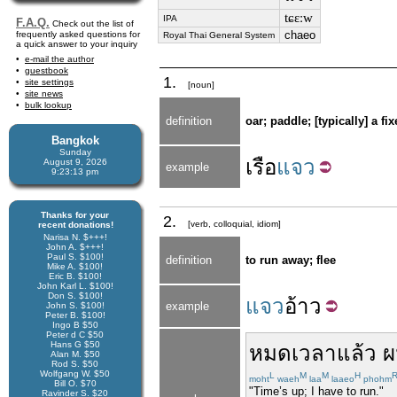
tɕɛːw
IPA
F.A.Q.
Check out the list of
chaeo
frequently asked questions for
Royal Thai General System
a quick answer to your inquiry
e-mail the author
guestbook
1.
site settings
[noun]
site news
bulk lookup
definition
oar; paddle; [typically] a fix
Bangkok
Sunday
เรือ
แจว
August 9, 2026
example
9:23:13 pm
Thanks for your
2.
[verb, colloquial, idiom]
recent donations!
Narisa N. $+++!
John A. $+++!
Paul S. $100!
definition
to run away; flee
Mike A. $100!
Eric B. $100!
John Karl L. $100!
Don S. $100!
แจว
อ้าว
example
John S. $100!
Peter B. $100!
Ingo B $50
Peter d C $50
Hans G $50
หมด
เวลา
แล้ว
ผ
Alan M. $50
Rod S. $50
Wolfgang W. $50
L
M
M
H
moht
waeh
laa
laaeo
phohm
Bill O. $70
"Time’s up; I have to run."
Ravinder S. $20