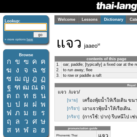
Welcome
Lessons
Dictionary
Cat
Lookup:
แจว
» more options
here
M
jaaeo
Browse
contents of this page
ก
ข
ฃ
ค
ฅ
1.
oar; paddle; [typically] a fixed oar at the re
ฆ
ง
จ
ฉ
ช
2.
to run away; flee
3.
to row or paddle a raft
ซ
ฌ
ญ
ฎ
ฏ
ฐ
ฑ
ฒ
ณ
ด
Royal 
แจว /แจว/
ต
ถ
ท
ธ
น
[นาม]
เครื่องพุ้ยน้ำให้เรือเดิน
บ
ป
ผ
ฝ
พ
[กริยา]
เอาแจวพุ้ยน้ำให้เรือเดิน.
ฟ
ภ
ม
ย
ร
[กริยา]
(การใช้: ปาก) รีบหนีไป เช่
ฤ
ล
ว
ศ
ษ
ส
ห
ฬ
อ
ฮ
pronunciation guide
แจว
Phonemic Thai