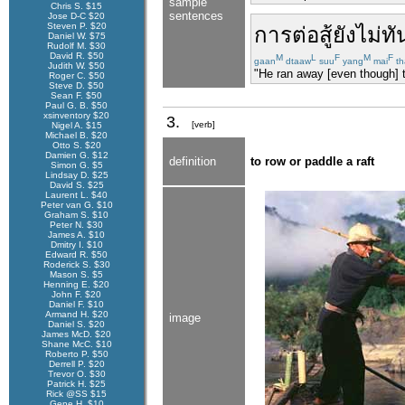
sample
Chris S. $15
sentences
Jose D-C $20
Steven P. $20
การต่อสู้
ยัง
ไม่ทั
Daniel W. $75
Rudolf M. $30
David R. $50
M
L
F
M
F
gaan
dtaaw
suu
yang
mai
th
Judith W. $50
"He ran away [even though] t
Roger C. $50
Steve D. $50
Sean F. $50
Paul G. B. $50
xsinventory $20
3.
[verb]
Nigel A. $15
Michael B. $20
Otto S. $20
Damien G. $12
definition
to row or paddle a raft
Simon G. $5
Lindsay D. $25
David S. $25
Laurent L. $40
Peter van G. $10
Graham S. $10
Peter N. $30
James A. $10
Dmitry I. $10
Edward R. $50
Roderick S. $30
Mason S. $5
Henning E. $20
John F. $20
Daniel F. $10
Armand H. $20
image
Daniel S. $20
James McD. $20
Shane McC. $10
Roberto P. $50
Derrell P. $20
Trevor O. $30
Patrick H. $25
Rick @SS $15
Gene H. $10