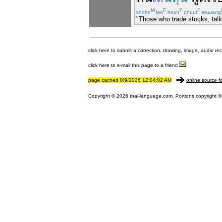
M
F
F
F
khohn
len
hoon
phuut
reuuang
"Those who trade stocks, talk
click here to submit a correction, drawing, image, audio re
click here to e-mail this page to a friend
page cached 8/9/2026 12:04:02 AM
online source f
Copyright © 2026 thai-language.com. Portions copyright © 