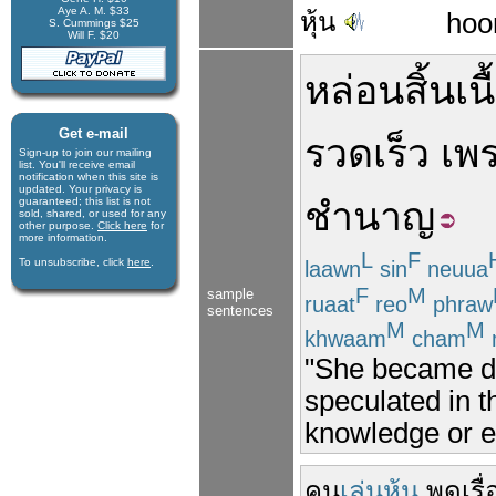
Aye A. M. $33
หุ้น
hoo
S. Cummings $25
Will F. $20
หล่อน
สิ้นเ
Get e-mail
รวดเร็ว
เพ
Sign-up to join our mail­ing
list. You'll receive e­mail
notification when this site is
updated. Your privacy is
guaran­teed; this list is not
ชำนาญ
sold, shared, or used for any
other purpose.
Click here
for
more infor­mation.
L
F
To unsubscribe, click
here
.
laawn
sin
neuua
F
M
sample
ruaat
reo
phraw
sentences
M
M
khwaam
cham
"She became de
speculated in t
knowledge or e
คน
เล่นหุ้น
พูด
เรื