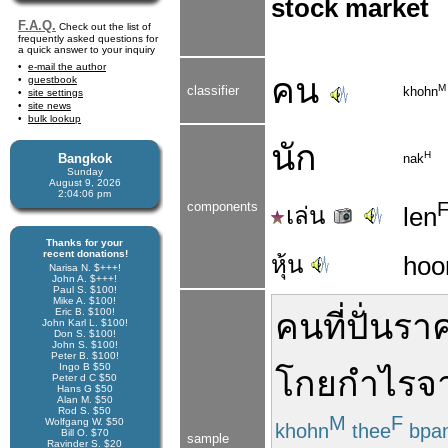
stock market
F.A.Q.
Check out the list of
frequently asked questions for
a quick answer to your inquiry
e-mail the author
คน
guestbook
M
classifier
khohn
site settings
site news
bulk lookup
นัก
H
Bangkok
nak
Sunday
August 9, 2026
2:04:07 pm
components
เล่น
len
Thanks for your
recent donations!
หุ้น
hoo
Narisa N. $+++!
John A. $+++!
Paul S. $100!
Mike A. $100!
Eric B. $100!
คน
ที่
ปั่นรา
John Karl L. $100!
Don S. $100!
John S. $100!
Peter B. $100!
Ingo B $50
โกย
กำไร
จ
Peter d C $50
Hans G $50
Alan M. $50
Rod S. $50
M
F
Wolfgang W. $50
khohn
thee
bpa
Bill O. $70
sample
Ravinder S. $20