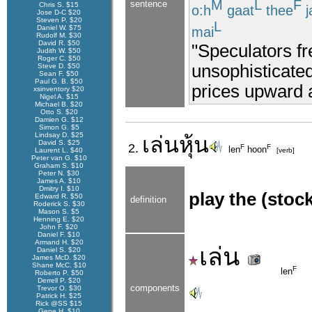
M
L
F
sentence
Chris S. $15
o:h
gaat
thee
j
Jose D-C $20
Steven P. $20
L
Daniel W. $75
mai
Rudolf M. $30
David R. $50
"Speculators fr
Judith W. $50
Roger C. $50
unsophisticated
Steve D. $50
Sean F. $50
Paul G. B. $50
prices upward a
xsinventory $20
Nigel A. $15
Michael B. $20
Otto S. $20
Damien G. $12
Simon G. $5
Lindsay D. $25
เล่นหุ้น
David S. $25
2.
F
F
len
hoon
Laurent L. $40
[verb]
Peter van G. $10
Graham S. $10
Peter N. $30
James A. $10
Dmitry I. $10
play the (stoc
Edward R. $50
definition
Roderick S. $30
Mason S. $5
Henning E. $20
John F. $20
Daniel F. $10
Armand H. $20
เล่น
Daniel S. $20
James McD. $20
Shane McC. $10
F
len
Roberto P. $50
Derrell P. $20
components
Trevor O. $30
Patrick H. $25
Rick @SS $15
Gene H. $10