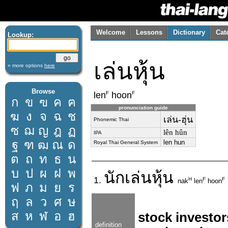
Welcome
Lessons
Dictionary
Cat
Lookup:
เล่นหุ้น
» more options
here
Browse
F
F
len
hoon
ก
ข
ฃ
ค
ฅ
pronunciation guide
ฆ
ง
จ
ฉ
ช
เล่น-ฮุ่น
Phonemic Thai
ซ
ฌ
ญ
ฎ
ฏ
lên hûn
IPA
ฐ
ฑ
ฒ
ณ
ด
len hun
Royal Thai General System
ต
ถ
ท
ธ
น
บ
ป
ผ
ฝ
พ
นัก
เล่นหุ้น
1.
H
F
F
nak
len
hoon
ฟ
ภ
ม
ย
ร
ฤ
ล
ว
ศ
ษ
ส
ห
ฬ
อ
ฮ
stock investor
definition