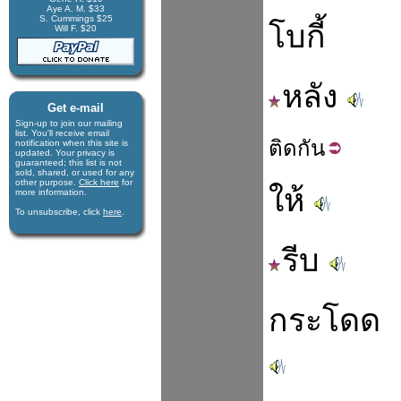
Aye A. M. $33
S. Cummings $25
โบกี้
Will F. $20
หลัง
Get e-mail
Sign-up to join our mail­ing
list. You'll receive e­mail
ติด
กัน
notification when this site is
updated. Your privacy is
guaran­teed; this list is not
sold, shared, or used for any
other purpose.
Click here
for
ให้
more infor­mation.
To unsubscribe, click
here
.
รีบ
กระโดด