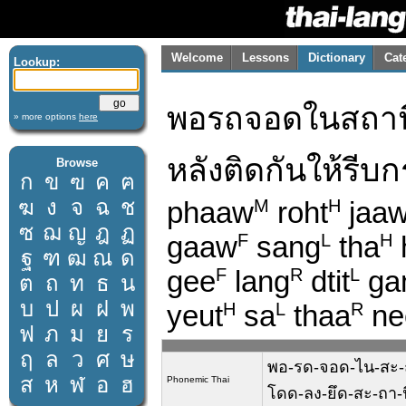
Welcome
Lessons
Dictionary
Cat
Lookup:
พอรถจอดในสถานีเข
» more options
here
หลังติดกันให้รี
Browse
ก
ข
ฃ
ค
ฅ
ฆ
ง
จ
ฉ
ช
phaaw
roht
jaaw
M
H
ซ
ฌ
ญ
ฎ
ฏ
gaaw
sang
tha
F
L
H
ฐ
ฑ
ฒ
ณ
ด
gee
lang
dtit
ga
F
R
L
ต
ถ
ท
ธ
น
บ
ป
ผ
ฝ
พ
yeut
sa
thaa
ne
H
L
R
ฟ
ภ
ม
ย
ร
ฤ
ล
ว
ศ
ษ
พอ-รด-จอด-ไน-สะ-ถา-น
ส
ห
ฬ
อ
ฮ
Phonemic Thai
โดด-ลง-ยึด-สะ-ถา-น