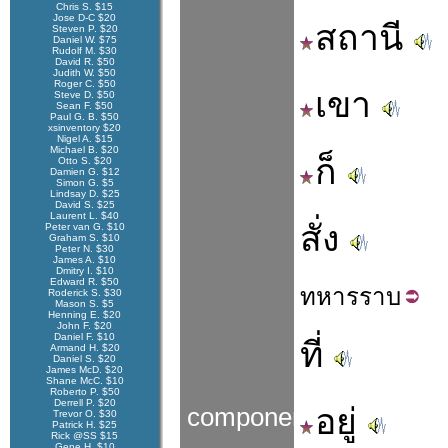
Chris S. $15
Jose D-C $20
สถานี
Steven P. $20
Daniel W. $75
Rudolf M. $30
David R. $50
Judith W. $50
Roger C. $50
เขา
Steve D. $50
Sean F. $50
Paul G. B. $50
xsinventory $20
Nigel A. $15
Michael B. $20
ก็
Otto S. $20
Damien G. $12
Simon G. $5
Lindsay D. $25
David S. $25
Laurent L. $40
สั่ง
Peter van G. $10
Graham S. $10
Peter N. $30
James A. $10
Dmitry I. $10
Edward R. $50
ทหาร
ราบ
Roderick S. $30
Mason S. $5
Henning E. $20
John F. $20
Daniel F. $10
ที่
Armand H. $20
Daniel S. $20
James McD. $20
Shane McC. $10
Roberto P. $50
Derrell P. $20
อยู่
components
Trevor O. $30
Patrick H. $25
Rick @SS $15
Gene H. $10