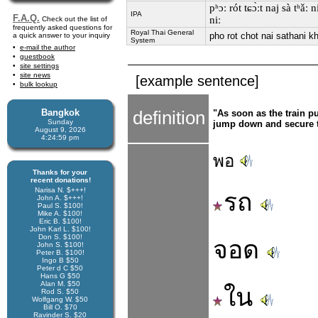
pʰɔː rót tɕɔ̀ːt naj sà tʰǎː n
IPA
F.A.Q.
niː
Check out the list of
frequently asked questions for
Royal Thai General
pho rot chot nai sathani kh
a quick answer to your inquiry
System
e-mail the author
guestbook
site settings
site news
[example sentence]
bulk lookup
Bangkok
definition
"As soon as the train pu
Sunday
jump down and secure t
August 9, 2026
4:25:00 pm
พอ
Thanks for your
recent donations!
Narisa N. $+++!
รถ
John A. $+++!
Paul S. $100!
Mike A. $100!
Eric B. $100!
John Karl L. $100!
Don S. $100!
จอด
John S. $100!
Peter B. $100!
Ingo B $50
Peter d C $50
Hans G $50
Alan M. $50
ใน
Rod S. $50
Wolfgang W. $50
Bill O. $70
Ravinder S. $20