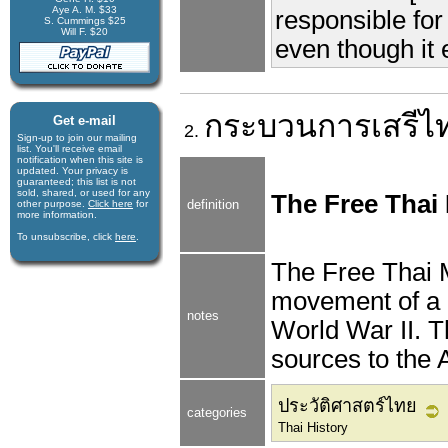
Aye A. M. $33
responsible for
S. Cummings $25
Will F. $20
even though it 
กระบวนการเสรีไ
Get e-mail
2.
Sign-up to join our mail­ing
list. You'll receive e­mail
notification when this site is
updated. Your privacy is
guaran­teed; this list is not
sold, shared, or used for any
The Free Tha
definition
other purpose.
Click here
for
more infor­mation.
To unsubscribe, click
here
.
The Free Thai 
movement of a 
notes
World War II. 
sources to the A
ประวัติศาสตร์ไทย
categories
Thai History