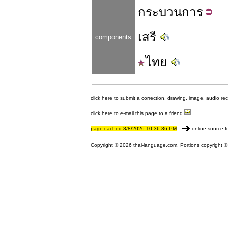
กระบวน
การ
เสรี
components
ไทย
click here to submit a correction, drawing, image, audio re
click here to e-mail this page to a friend
page cached 8/8/2026 10:36:36 PM
online source f
Copyright © 2026 thai-language.com. Portions copyright © 