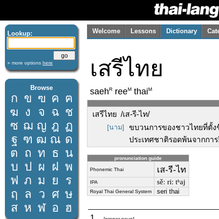
Welcome
Lessons
Dictionary
Cat
Lookup:
เสรีไทย
» more options
here
Browse
R
M
M
saeh
ree
thai
ก
ข
ฃ
ค
ฅ
ฆ
ง
จ
ฉ
ช
เสรีไทย /เส-รี-ไท/
ซ
ฌ
ญ
ฎ
ฏ
[นาม]
ขบวนการของชาวไทยที่ตั้งข
ฐ
ฑ
ฒ
ณ
ด
ประเทศชาติรอดพ้นจากการยึ
ต
ถ
ท
ธ
น
pronunciation guide
บ
ป
ผ
ฝ
พ
เส-รี-ไท
Phonemic Thai
ฟ
ภ
ม
ย
ร
sěː riː tʰaj
IPA
ฤ
ล
ว
ศ
ษ
seri thai
Royal Thai General System
ส
ห
ฬ
อ
ฮ
1.
[proper noun]