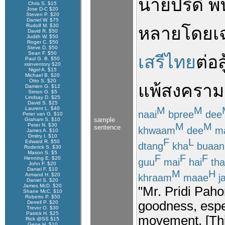
นาย
ปรีดี 
Chris S. $15
Jose D-C $20
Steven P. $20
Daniel W. $75
Rudolf M. $30
หลาย
โดยเฉ
David R. $50
Judith W. $50
Roger C. $50
Steve D. $50
Sean F. $50
เสรีไทย
ต่อสู
Paul G. B. $50
xsinventory $20
Nigel A. $15
Michael B. $20
Otto S. $20
แพ้
สงคราม
Damien G. $12
Simon G. $5
Lindsay D. $25
David S. $25
M
M
Laurent L. $40
naai
bpree
dee
Peter van G. $10
sample
Graham S. $10
M
M
Peter N. $30
sentence
khwaam
dee
m
James A. $10
Dmitry I. $10
F
L
Edward R. $50
dtang
kha
buaan
Roderick S. $30
Mason S. $5
F
F
F
Henning E. $20
guu
mai
hai
tha
John F. $20
Daniel F. $10
M
H
Armand H. $20
khraam
maae
j
Daniel S. $20
James McD. $20
"Mr. Pridi Pah
Shane McC. $10
Roberto P. $50
goodness, espec
Derrell P. $20
Trevor O. $30
Patrick H. $25
movement. [This
Rick @SS $15
Gene H. $10