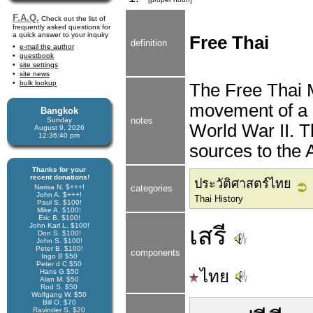
F.A.Q.
Check out the list of
frequently asked questions for
a quick answer to your inquiry
Free Thai
definition
e-mail the author
guestbook
site settings
site news
bulk lookup
The Free Thai 
movement of a 
Bangkok
notes
Sunday
World War II. 
August 9, 2026
12:36:41 pm
sources to the A
Thanks for your
recent donations!
ประวัติศาสตร์ไทย
Narisa N. $+++!
categories
John A. $+++!
Thai History
Paul S. $100!
Mike A. $100!
Eric B. $100!
John Karl L. $100!
เสรี
Don S. $100!
John S. $100!
Peter B. $100!
components
Ingo B $50
Peter d C $50
ไทย
Hans G $50
Alan M. $50
Rod S. $50
Wolfgang W. $50
Bill O. $70
Ravinder S. $20