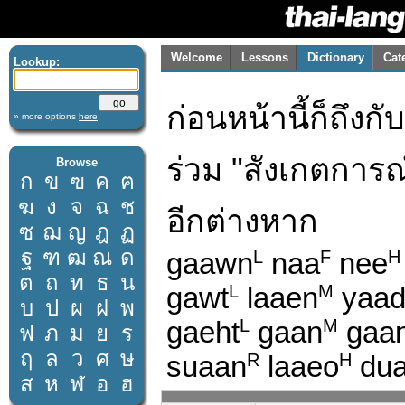
Welcome
Lessons
Dictionary
Cat
Lookup:
ก่อนหน้านี้ก็ถึงก
» more options
here
ร่วม "สังเกตการ
Browse
ก
ข
ฃ
ค
ฅ
ฆ
ง
จ
ฉ
ช
อีกต่างหาก
ซ
ฌ
ญ
ฎ
ฏ
ฐ
ฑ
ฒ
ณ
ด
gaawn
naa
nee
L
F
H
ต
ถ
ท
ธ
น
gawt
laaen
yaa
L
M
บ
ป
ผ
ฝ
พ
gaeht
gaan
gaa
L
M
ฟ
ภ
ม
ย
ร
ฤ
ล
ว
ศ
ษ
suaan
laaeo
du
R
H
ส
ห
ฬ
อ
ฮ