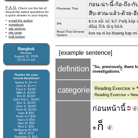
ก่อน-น่า-นี้-ก้อ-ถึ
F.A.Q.
Check out the list of
Phonemic Thai
frequently asked questions for
สืบ-สวน-แล้ว-ด้วย-อ
a quick answer to your inquiry
kɔ̀ːn nâː níː kɔ̂ː tʰɯ̌ŋ kà
e-mail the author
IPA
guestbook
dûaj ʔìːk tàːŋ hàːk
site settings
Royal Thai General
site news
kon na ni ko thueng kap m
System
bulk lookup
Bangkok
[example sentence]
Monday
August 10, 2026
10:29:13 am
definition
"So, previously, there 
investigations."
Thanks for your
recent donations!
Narisa N. $+++!
John A. $+++!
» 
categories
Reading Exercise
Paul S. $100!
Mike A. $100!
Reading Exercise » New
Eric B. $100!
John Karl L. $100!
Don S. $100!
ก่อน
หน้า
นี้
John S. $100!
Peter B. $100!
Ingo B $50
Peter d C $50
Hans G $50
ก็
Alan M. $50
Rod S. $50
Wolfgang W. $50
Bill O. $70
Ravinder S. $20