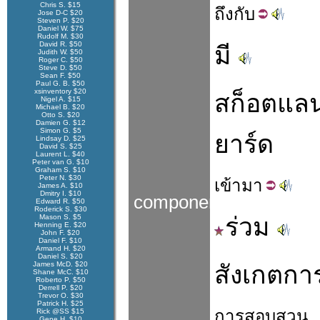
Chris S. $15
ถึง
กับ
Jose D-C $20
Steven P. $20
Daniel W. $75
Rudolf M. $30
David R. $50
มี
Judith W. $50
Roger C. $50
Steve D. $50
Sean F. $50
Paul G. B. $50
xsinventory $20
สก็อตแลน
Nigel A. $15
Michael B. $20
Otto S. $20
Damien G. $12
Simon G. $5
ยาร์ด
Lindsay D. $25
David S. $25
Laurent L. $40
Peter van G. $10
Graham S. $10
Peter N. $30
เข้า
มา
James A. $10
Dmitry I. $10
components
Edward R. $50
Roderick S. $30
Mason S. $5
ร่วม
Henning E. $20
John F. $20
Daniel F. $10
Armand H. $20
Daniel S. $20
James McD. $20
สังเกตกา
Shane McC. $10
Roberto P. $50
Derrell P. $20
Trevor O. $30
Patrick H. $25
การ
สอบสวน
Rick @SS $15
Gene H. $10