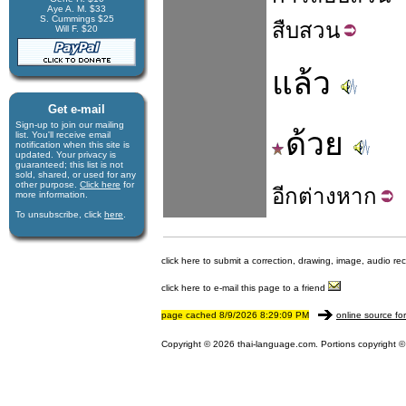
Aye A. M. $33
S. Cummings $25
สืบสวน
Will F. $20
แล้ว
Get e-mail
Sign-up to join our mail­ing
ด้วย
list. You'll receive e­mail
notification when this site is
updated. Your privacy is
guaran­teed; this list is not
sold, shared, or used for any
other purpose.
Click here
for
อีก
ต่างหาก
more infor­mation.
To unsubscribe, click
here
.
click here to submit a correction, drawing, image, audio re
click here to e-mail this page to a friend
page cached 8/9/2026 8:29:09 PM
online source fo
Copyright © 2026 thai-language.com. Portions copyright © 