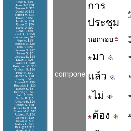
การ
Chris S. $15
Jose D-C $20
Steven P. $20
g
Daniel W. $75
Rudolf M. $30
c
David R. $50
ประชุม
Judith W. $50
Roger C. $50
Steve D. $50
Sean F. $50
Paul G. B. $50
n
นอก
รอบ
xsinventory $20
Nigel A. $15
r
Michael B. $20
Otto S. $20
Damien G. $12
มา
Simon G. $5
m
Lindsay D. $25
David S. $25
Laurent L. $40
Peter van G. $10
Graham S. $10
components
แล้ว
Peter N. $30
l
James A. $10
Dmitry I. $10
Edward R. $50
Roderick S. $30
Mason S. $5
ไม่
Henning E. $20
John F. $20
m
Daniel F. $10
Armand H. $20
Daniel S. $20
James McD. $20
ต้อง
Shane McC. $10
Roberto P. $50
d
Derrell P. $20
Trevor O. $30
Patrick H. $25
Rick @SS $15
Gene H. $10