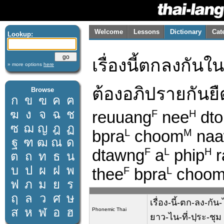
Welcome
Lessons
Dictionary
Cat
Lookup:
เรื่องนี้ตกลงกั
» more options
here
ต้องอภิปรายกันยื
Browse
ก
ข
ฃ
ค
ฅ
ฆ
ง
จ
ฉ
ช
reuuang
nee
dto
F
H
ซ
ฌ
ญ
ฎ
ฏ
bpra
choom
naa
L
M
ฐ
ฑ
ฒ
ณ
ด
dtawng
a
phip
r
F
L
H
ต
ถ
ท
ธ
น
บ
ป
ผ
ฝ
พ
thee
bpra
choo
F
L
ฟ
ภ
ม
ย
ร
ฤ
ล
ว
ศ
ษ
เรื่อง-นี้-ตก-ลง-กั
ส
ห
ฬ
อ
ฮ
Phonemic Thai
ยาว-ไน-ที่-ปฺระ-ชุม