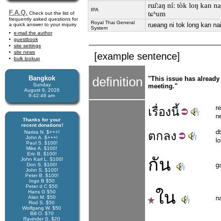
rɯ̂ːaŋ níː tòk loŋ kan naj
IPA
F.A.Q.
tɕʰum
Check out the list of
frequently asked questions for
Royal Thai General
rueang ni tok long kan n
a quick answer to your inquiry
System
e-mail the author
guestbook
site settings
site news
[example sentence]
bulk lookup
Bangkok
definition
"This issue has already
Sunday
meeting."
August 9, 2026
9:42:46 am
r
เรื่อง
นี้
n
Thanks for your
recent donations!
d
Narisa N. $+++!
ตก
ลง
John A. $+++!
l
Paul S. $100!
Mike A. $100!
Eric B. $100!
กัน
John Karl L. $100!
g
Don S. $100!
John S. $100!
Peter B. $100!
Ingo B $50
Peter d C $50
ใน
Hans G $50
Alan M. $50
n
Rod S. $50
Wolfgang W. $50
Bill O. $70
Ravinder S. $20