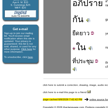
อภิปราย
a
Aye A. M. $33
ra
S. Cummings $25
Will F. $20
กัน
g
Get e-mail
ยืด
ยาว
y
Sign-up to join our mail­ing
list. You'll receive e­mail
notification when this site is
updated. Your privacy is
guaran­teed; this list is not
ใน
sold, shared, or used for any
n
other purpose.
Click here
for
more infor­mation.
To unsubscribe, click
here
.
ที่
ประชุม
t
c
click here to submit a correction, drawing, image, audio re
click here to e-mail this page to a friend
page cached 8/8/2026 7:42:42 PM
online source fo
Copyright © 2026 thai-language.com. Portions copyright © 