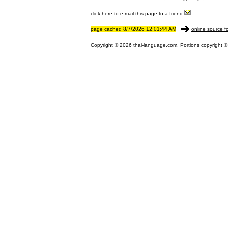
click here to e-mail this page to a friend
page cached 8/7/2026 12:01:44 AM
online source f
Copyright © 2026 thai-language.com. Portions copyright © 