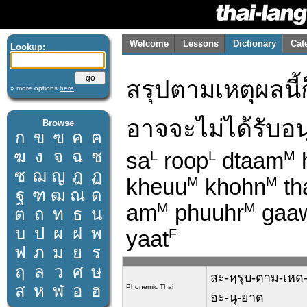
Welcome
Lessons
Dictionary
Cat
Lookup:
สรุปตามเหตุผลนี
» more options
here
อาจจะไม่ได้รับอ
Browse
ก
ข
ฃ
ค
ฅ
ฆ
ง
จ
ฉ
ช
sa
roop
dtaam
L
L
M
ซ
ฌ
ญ
ฎ
ฏ
kheuu
khohn
th
M
M
ฐ
ฑ
ฒ
ณ
ด
am
phuuhr
gaa
M
M
ต
ถ
ท
ธ
น
บ
ป
ผ
ฝ
พ
yaat
F
ฟ
ภ
ม
ย
ร
ฤ
ล
ว
ศ
ษ
สะ-หฺรุบ-ตาม-เหด-
ส
ห
ฬ
อ
ฮ
Phonemic Thai
อะ-นุ-ยาด