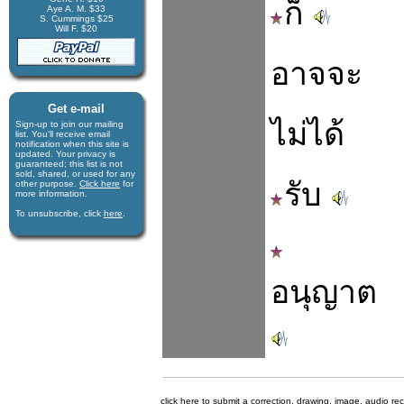
ก็
Aye A. M. $33
S. Cummings $25
Will F. $20
อาจจะ
Get e-mail
ไม่ได้
Sign-up to join our mail­ing
list. You'll receive e­mail
notification when this site is
updated. Your privacy is
guaran­teed; this list is not
sold, shared, or used for any
รับ
other purpose.
Click here
for
more infor­mation.
To unsubscribe, click
here
.
อนุญาต
click here to submit a correction, drawing, image, audio re