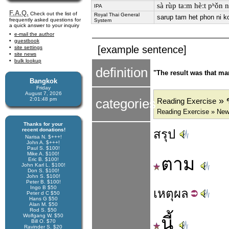
sà rùp taːm hèːt pʰǒn n
IPA
F.A.Q.
Check out the list of
Royal Thai General
sarup tam het phon ni 
frequently asked questions for
System
a quick answer to your inquiry
e-mail the author
guestbook
[example sentence]
site settings
site news
bulk lookup
definition
"The result was that ma
Bangkok
Friday
August 7, 2026
» ข
2:01:48 pm
categories
Reading Exercise
Reading Exercise » New
Thanks for your
recent donations!
สรุป
Narisa N. $+++!
John A. $+++!
Paul S. $100!
Mike A. $100!
ตาม
Eric B. $100!
John Karl L. $100!
Don S. $100!
John S. $100!
Peter B. $100!
Ingo B $50
เหตุ
ผล
Peter d C $50
Hans G $50
Alan M. $50
Rod S. $50
Wolfgang W. $50
นี้
Bill O. $70
Ravinder S. $20