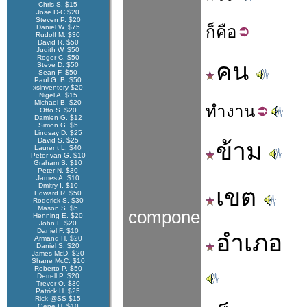
Chris S. $15
Jose D-C $20
Steven P. $20
ก็
คือ
Daniel W. $75
Rudolf M. $30
David R. $50
Judith W. $50
Roger C. $50
คน
Steve D. $50
Sean F. $50
Paul G. B. $50
xsinventory $20
Nigel A. $15
Michael B. $20
ทำ
งาน
Otto S. $20
Damien G. $12
Simon G. $5
Lindsay D. $25
David S. $25
ข้าม
Laurent L. $40
Peter van G. $10
Graham S. $10
Peter N. $30
James A. $10
Dmitry I. $10
เขต
Edward R. $50
Roderick S. $30
Mason S. $5
components
Henning E. $20
John F. $20
Daniel F. $10
อำเภอ
Armand H. $20
Daniel S. $20
James McD. $20
Shane McC. $10
Roberto P. $50
Derrell P. $20
Trevor O. $30
Patrick H. $25
Rick @SS $15
Gene H. $10