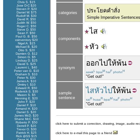
Chris S. $15
Jose D-C $20
Steven P. $20
ประโยคคำสั่ง
categories
Daniel W. $75
Rudolf M. $30
Simple Imperative Sentence
David R. $50
Judith W. $50
Roger C. $50
ไส
Steve D. $50
Sean F. $50
Paul G. B. $50
components
xsinventory $20
Nigel A. $15
หัว
Michael B. $20
Otto S. $20
Damien G. $12
Simon G. $5
Lindsay D. $25
ออก
ไปให้พ้น
David S. $25
synonym
Laurent L. $40
Peter van G. $10
L
M
F
H
aawk
bpai
hai
phohn
Graham S. $10
"Get out!"
Peter N. $30
James A. $10
Dmitry I. $10
Edward R. $50
ไสหัวไป
ให้
พ้น
Roderick S. $30
sample
Mason S. $5
sentence
Henning E. $20
R
R
M
F
H
sai
huaa
bpai
hai
phohn
John F. $20
"Get out!"
Daniel F. $10
Armand H. $20
Daniel S. $20
James McD. $20
Shane McC. $10
Roberto P. $50
click here to submit a correction, drawing, image, audio re
Derrell P. $20
Trevor O. $30
Patrick H. $25
click here to e-mail this page to a friend
Rick @SS $15
Gene H. $10