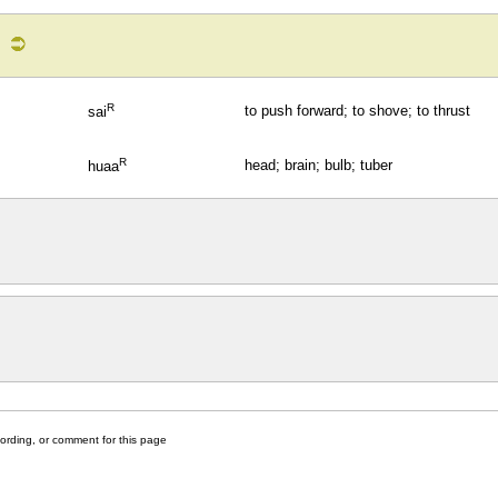
s
R
to push forward; to shove; to thrust
sai
R
head; brain; bulb; tuber
huaa
cording, or comment for this page