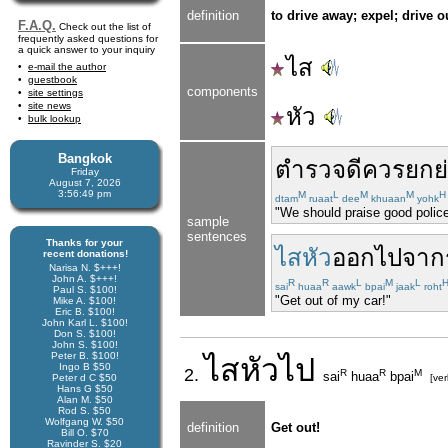
definition
to drive away; expel; drive 
F.A.Q.
Check out the list of
frequently asked questions for
a quick answer to your inquiry
ไส
e-mail the author
guestbook
components
site settings
site news
หัว
bulk lookup
Bangkok
ตำรวจ
ดี
ควร
ยกย
Friday
August 7, 2026
3:56:49 pm
M
L
M
M
H
dtam
ruaat
dee
khuaan
yohk
"We should praise good police
sample
sentences
Thanks for your
ไสหัว
ออกไปจาก
recent donations!
Narisa N. $+++!
John A. $+++!
R
R
L
M
L
sai
huaa
aawk
bpai
jaak
roht
Paul S. $100!
"Get out of my car!"
Mike A. $100!
Eric B. $100!
John Karl L. $100!
Don S. $100!
John S. $100!
Peter B. $100!
ไสหัว
ไป
Ingo B $50
2.
R
R
M
sai
huaa
bpai
Peter d C $50
[ve
Hans G $50
Alan M. $50
Rod S. $50
Wolfgang W. $50
definition
Get out!
Bill O. $70
Ravinder S. $20