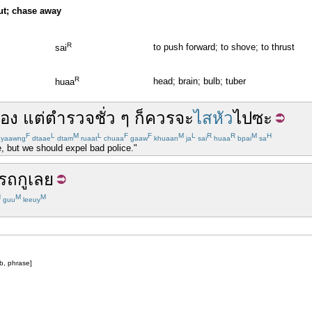
out; chase away
R
to push forward; to shove; to thrust
sai
R
head; brain; bulb; tuber
huaa
่อง
แต่
ตำรวจ
ชั่ว
ๆ
ก็
ควร
จะ
ไสหัว
ไป
ซะ
F
L
M
L
F
F
M
L
R
R
M
H
yaawng
dtaae
dtam
ruaat
chuaa
gaaw
khuaan
ja
sai
huaa
bpai
sa
, but we should expel bad police."
รถ
กู
เลย
H
M
M
guu
leeuy
rb, phrase]