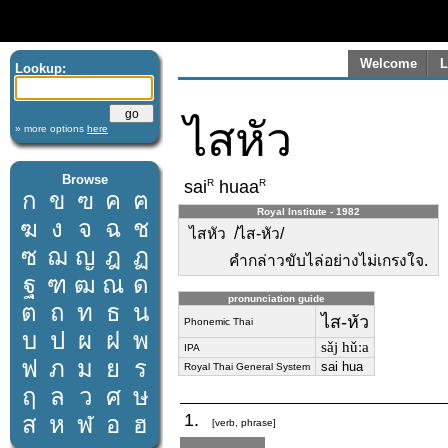
Welcome
L
Lookup:
ไสหัว
» more options
here
Browse
R
R
sai
huaa
ก
ข
ฃ
ค
ฅ
Royal Institute - 1982
ฆ
ง
จ
ฉ
ช
ไสหัว /ไส-หัว/
ซ
ฌ
ญ
ฎ
ฏ
คำกล่าวขับไล่อย่างไม่เกรงใจ.
ฐ
ฑ
ฒ
ณ
ด
pronunciation guide
ต
ถ
ท
ธ
น
ไส-หัว
Phonemic Thai
บ
ป
ผ
ฝ
พ
sǎj hǔːa
IPA
ฟ
ภ
ม
ย
ร
sai hua
Royal Thai General System
ฤ
ล
ว
ศ
ษ
1.
ส
ห
ฬ
อ
ฮ
[verb, phrase]