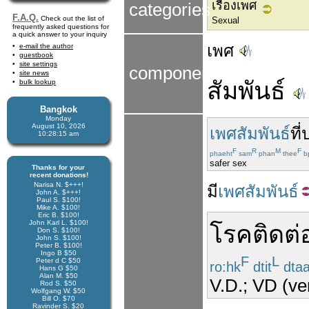
เรื่องเพศ
categories
F.A.Q.
Check out the list of
Sexual
frequently asked questions for
a quick answer to your inquiry
เพศ
e-mail the author
guestbook
site settings
components
site news
สัมพันธ์
bulk lookup
Bangkok
Monday
August 10, 2026
เพศสัมพันธ์
ที่
10:28:16 am
F
R
M
F
phaeht
sam
phan
thee
b
safer sex
Thanks for your
recent donations!
Narisa N. $+++!
มี
เพศสัมพันธ์
John A. $+++!
Paul S. $100!
Mike A. $100!
Eric B. $100!
John Karl L. $100!
โรคติดต่
Don S. $100!
John S. $100!
Peter B. $100!
Ingo B $50
F
L
Peter d C $50
ro:hk
dtit
dta
Hans G $50
Alan M. $50
V.D.; VD (ve
Rod S. $50
Wolfgang W. $50
Bill O. $70
Ravinder S. $20