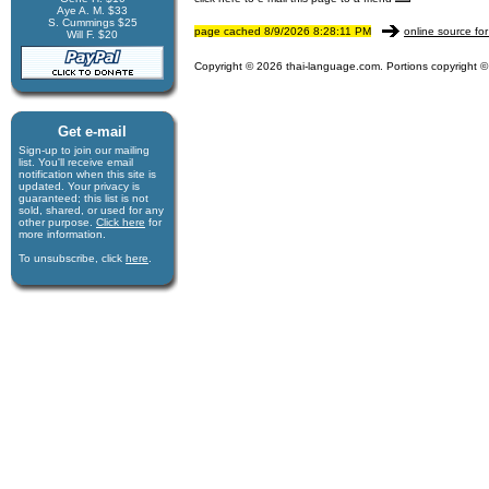
Aye A. M. $33
S. Cummings $25
page cached 8/9/2026 8:28:11 PM
online source for
Will F. $20
Copyright © 2026 thai-language.com. Portions copyright © 
Get e-mail
Sign-up to join our mail­ing
list. You'll receive e­mail
notification when this site is
updated. Your privacy is
guaran­teed; this list is not
sold, shared, or used for any
other purpose.
Click here
for
more infor­mation.
To unsubscribe, click
here
.