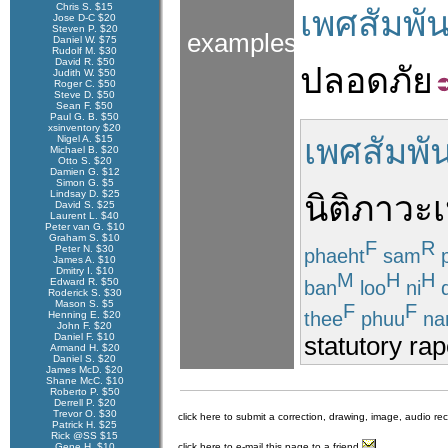
Chris S. $15
เพศสัมพัน
Jose D-C $20
Steven P. $20
examples
Daniel W. $75
Rudolf M. $30
David R. $50
ปลอดภัย
Judith W. $50
Roger C. $50
Steve D. $50
Sean F. $50
Paul G. B. $50
xsinventory $20
เพศสัมพัน
Nigel A. $15
Michael B. $20
Otto S. $20
Damien G. $12
Simon G. $5
Lindsay D. $25
นิติภาวะ
เ
David S. $25
Laurent L. $40
Peter van G. $10
Graham S. $10
F
R
Peter N. $30
phaeht
sam
p
James A. $10
Dmitry I. $10
M
H
H
Edward R. $50
ban
loo
ni
d
Roderick S. $30
Mason S. $5
F
F
thee
phuu
na
Henning E. $20
John F. $20
Daniel F. $10
statutory ra
Armand H. $20
Daniel S. $20
James McD. $20
Shane McC. $10
Roberto P. $50
Derrell P. $20
Trevor O. $30
click here to submit a correction, drawing, image, audio re
Patrick H. $25
Rick @SS $15
Gene H. $10
click here to e-mail this page to a friend