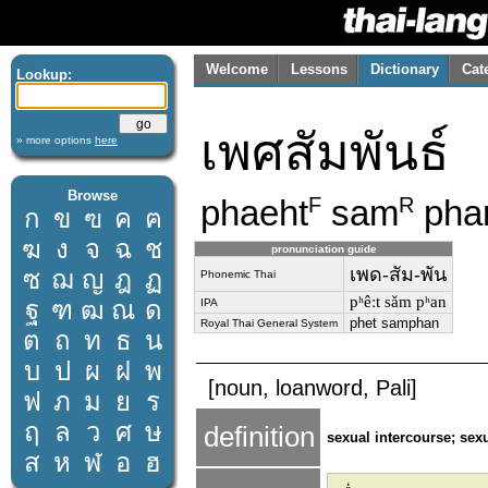
Welcome
Lessons
Dictionary
Cat
Lookup:
เพศสัมพันธ์
» more options
here
Browse
phaeht
sam
pha
F
R
ก
ข
ฃ
ค
ฅ
ฆ
ง
จ
ฉ
ช
pronunciation guide
เพด-สัม-พัน
ซ
ฌ
ญ
ฎ
ฏ
Phonemic Thai
pʰêːt sǎm pʰan
ฐ
ฑ
ฒ
ณ
ด
IPA
phet samphan
Royal Thai General System
ต
ถ
ท
ธ
น
บ
ป
ผ
ฝ
พ
[noun, loanword, Pali]
ฟ
ภ
ม
ย
ร
ฤ
ล
ว
ศ
ษ
definition
sexual intercourse; sexu
ส
ห
ฬ
อ
ฮ