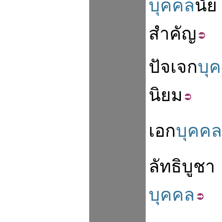
บุคคล
นัย
สำคัญ
ปัจเจก
บุ
นิยม
เอก
บุคคล
ลัทธิ
บูชา
บุคคล