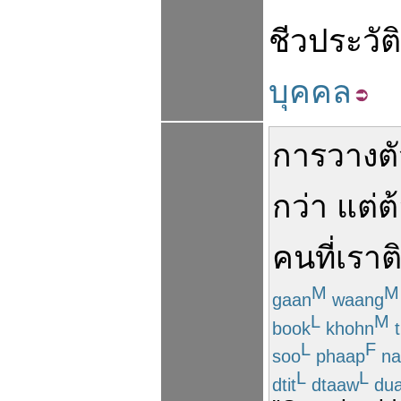
ชีวประวัติ
บุคคล
การ
วางต
กว่า
แต่
ต
คน
ที่
เรา
ต
M
M
gaan
waang
L
M
book
khohn
t
L
F
soo
phaap
na
L
L
dtit
dtaaw
du