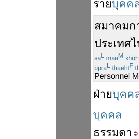
ราย
บุคค
สมาคม
ก
ประเทศไ
L
M
sa
maa
kho
L
F
bpra
thaeht
th
Personnel M
ฝ่าย
บุคค
บุคคล
ธรรมดา