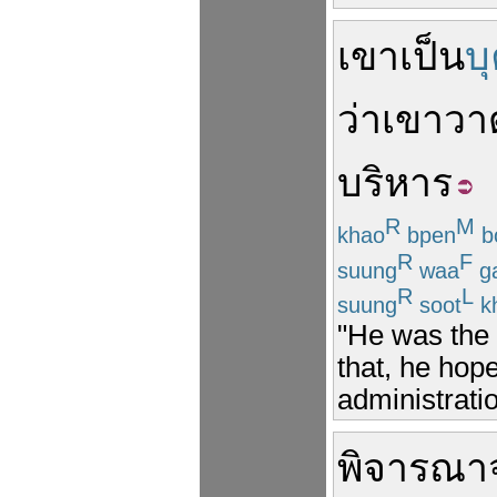
เขา
เป็น
บ
ว่า
เขา
วา
บริหาร
R
M
khao
bpen
b
R
F
suung
waa
g
R
L
suung
soot
k
"He was the 
that, he hope
administratio
พิจารณา