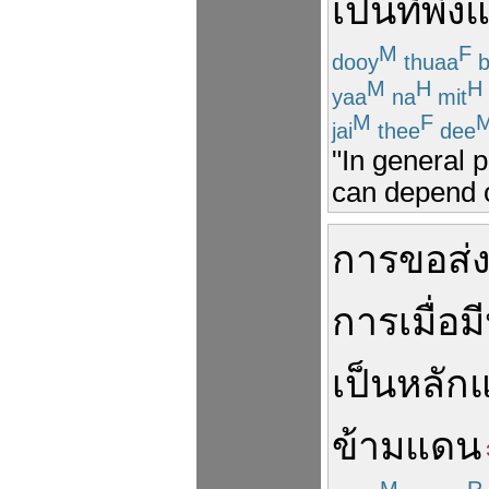
เป็น
ที่พึ่ง
แ
M
F
dooy
thuaa
b
M
H
H
yaa
na
mit
M
F
jai
thee
dee
"In general 
can depend 
การ
ขอ
ส่
การ
เมื่อ
มี
เป็น
หลักแ
ข้ามแดน