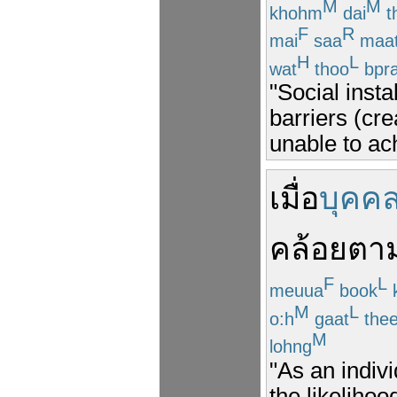
M
M
khohm
dai
t
F
R
mai
saa
maa
H
L
wat
thoo
bpr
"Social insta
barriers (cre
unable to ac
เมื่อ
บุคค
คล้อยตา
F
L
meuua
book
M
L
o:h
gaat
the
M
lohng
"As an indivi
the likelihoo