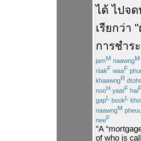
ได้
ไป
จด
เรียกว่า
"
การ
ชำระห
M
M
jam
naawng
F
F
riiak
waa
phu
R
khaawng
dtoh
H
F
noo
yaat
hai
L
L
gap
book
kho
M
naawng
pheu
F
nee
"A “mortgage
of who is ca