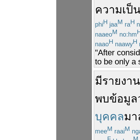
ความ
เป็
H
M
H
phi
jaa
ra
n
M
naaeo
no:hm
H
H
naao
naawy
"After consi
to be only a 
มี
รายงาน
พบ
ข้อมูล
บุคคล
มา
M
M
mee
raai
ng
F
M