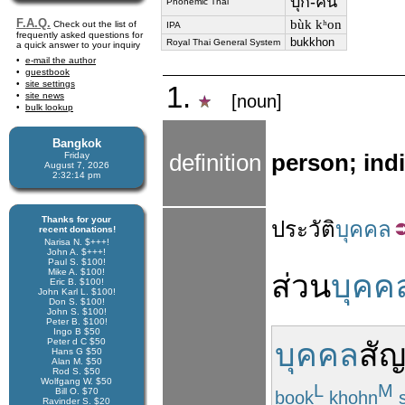
บุก-คน
Phonemic Thai
F.A.Q.
bùk kʰon
Check out the list of
IPA
frequently asked questions for
bukkhon
Royal Thai General System
a quick answer to your inquiry
e-mail the author
guestbook
site settings
1.
site news
[noun]
bulk lookup
Bangkok
Friday
definition
person; ind
August 7, 2026
2:32:15 pm
Thanks for your
ประวัติ
บุคคล
recent donations!
Narisa N. $+++!
John A. $+++!
Paul S. $100!
Mike A. $100!
ส่วน
บุคค
Eric B. $100!
John Karl L. $100!
Don S. $100!
John S. $100!
Peter B. $100!
Ingo B $50
Peter d C $50
บุคคล
สัญ
Hans G $50
Alan M. $50
Rod S. $50
Wolfgang W. $50
L
M
Bill O. $70
book
khohn
s
Ravinder S. $20