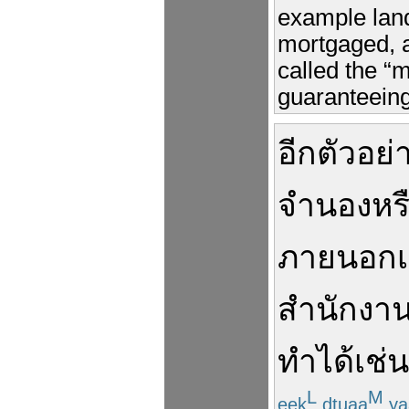
example land
mortgaged, a
called the “m
guaranteeing
อีก
ตัวอย่
จำนอง
หร
ภายนอก
สำนักงานท
ทำได้
เช่
L
M
eek
dtuaa
ya