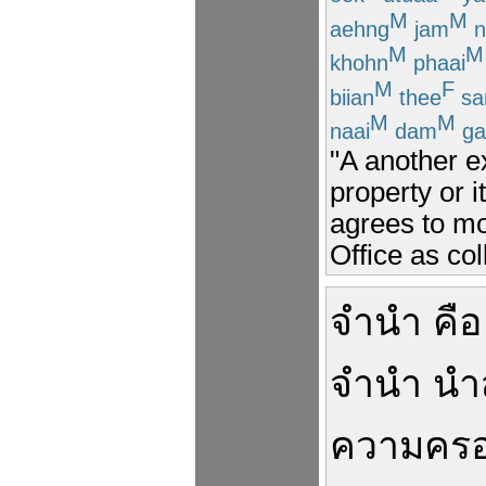
M
M
aehng
jam
n
M
M
khohn
phaai
M
F
biian
thee
s
M
M
naai
dam
ga
"A another 
property or i
agrees to mo
Office as col
จำนำ
คือ
จำนำ
นำ
ความคร