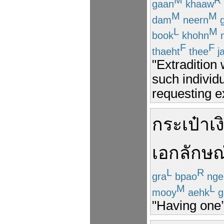
M
R
gaan
khaaw
M
M
dam
neern
g
L
M
book
khohn
n
F
F
thaeht
thee
j
"Extradition 
such individ
requesting ex
กระเป๋าเง
เอกลักษณ
L
R
gra
bpao
nge
M
L
mooy
aehk
g
"Having one’s