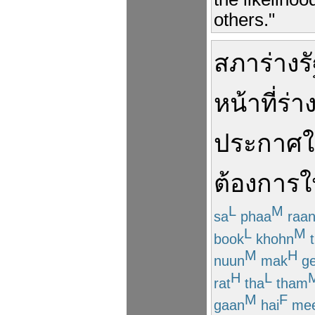
others."
สภา
ร่าง
ร
หน้าที่
ร่า
ประกาศใ
ต้องการ
ใ
L
M
sa
phaa
raa
L
M
book
khohn
t
M
H
nuun
mak
ge
H
L
rat
tha
tham
M
F
gaan
hai
me