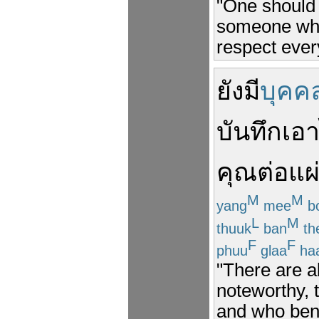
"One should
someone who 
respect eve
ยัง
มี
บุคค
บันทึก
เอา
คุณ
ต่อ
แผ
M
M
yang
mee
b
L
M
thuuk
ban
th
F
F
phuu
glaa
ha
"There are a
noteworthy, 
and who bene