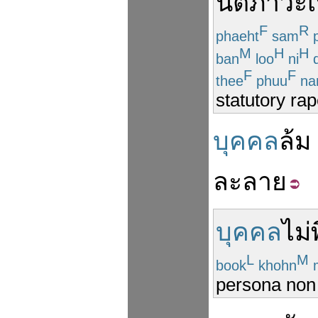
นิติภาวะ
เ
F
R
phaeht
sam
p
M
H
H
ban
loo
ni
d
F
F
thee
phuu
na
statutory ra
บุคคล
ล้ม
ละลาย
บุคคล
ไม่
L
M
book
khohn
m
persona non