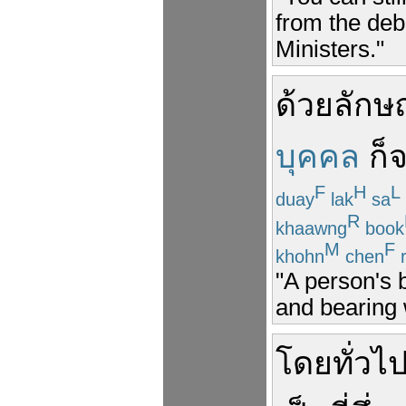
from the deb
Ministers."
ด้วย
ลักษ
บุคคล
ก็
F
H
L
duay
lak
sa
R
khaawng
book
M
F
khohn
chen
r
"A person's 
and bearing w
โดยทั่วไ