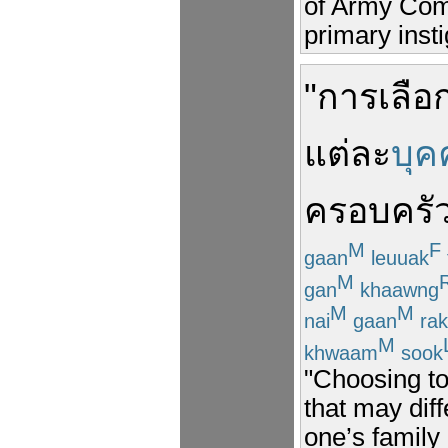
of Army Com
primary insti
"
การเลือ
แต่ละ
บุค
ครอบครั
M
F
gaan
leuuak
M
gan
khaawng
M
M
nai
gaan
rak
M
khwaam
sook
"Choosing to
that may dif
one’s family