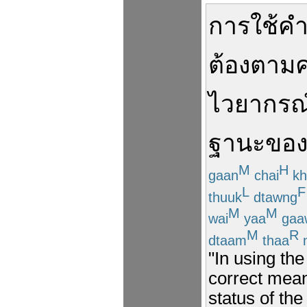
การใช้
ค
ต้อง
ตาม
ไวยากรณ
ฐานะ
ขอ
M
H
gaan
chai
k
L
F
thuuk
dtawng
M
M
wai
yaa
gaa
M
R
dtaam
thaa
"In using th
correct mean
status of the