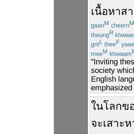
เนื้อหาส
M
gaan
cheern
R
theung
khwaa
L
F
grit
thee
yaa
M
mee
khwaam
"Inviting th
society which
English lang
emphasized 
ใน
โลกขอ
จะ
เสาะห