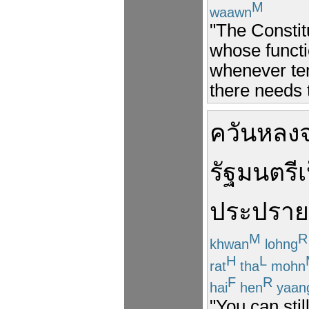
M
waawn
"The Constit
whose functio
whenever tem
there needs 
ควันหลง
รัฐมนตรี
ประปราย
M
R
khwan
lohng
H
L
rat
tha
mohn
F
R
hai
hen
yaan
"You can sti