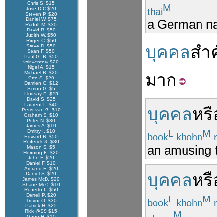
Chris S. $15
M
Jose D-C $20
thai
Steven P. $20
Daniel W. $75
a German nat
Rudolf M. $30
David R. $50
Judith W. $50
Roger C. $50
บุคคล
สำ
Steve D. $50
Sean F. $50
Paul G. B. $50
xsinventory $20
Nigel A. $15
Michael B. $20
มาก
Otto S. $20
Damien G. $12
Simon G. $5
Lindsay D. $25
David S. $25
Laurent L. $40
บุคคล
หรื
Peter van G. $10
Graham S. $10
Peter N. $30
James A. $10
L
M
Dmitry I. $10
book
khohn
r
Edward R. $50
Roderick S. $30
an amusing 
Mason S. $5
Henning E. $20
John F. $20
Daniel F. $10
Armand H. $20
บุคคล
หรื
Daniel S. $20
James McD. $20
Shane McC. $10
Roberto P. $50
Derrell P. $20
L
M
book
khohn
r
Trevor O. $30
Patrick H. $25
Rick @SS $15
M
Gene H. $10