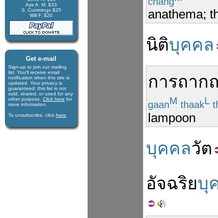
chang
Aye A. M. $33
S. Cummings $25
anathema; t
Will F. $20
นิติ
บุคคล
Get e-mail
Sign-up to join our mail­ing
list. You'll receive e­mail
การ
ถากถ
notification when this site is
updated. Your privacy is
guaran­teed; this list is not
sold, shared, or used for any
M
L
other purpose.
Click here
for
gaan
thaak
t
more infor­mation.
lampoon
To unsubscribe, click
here
.
บุคคล
วัต
อัจฉริย
บุ