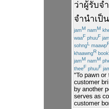
ว่า
ผู้รับจ
จำนำ
เป็น
M
M
jam
nam
kh
F
F
waa
phuu
ja
L
sohng
maawp
R
khaawng
book
M
M
jam
nam
ph
F
F
thee
phuu
ja
"To pawn or 
customer bri
by another p
serves as co
customer bo