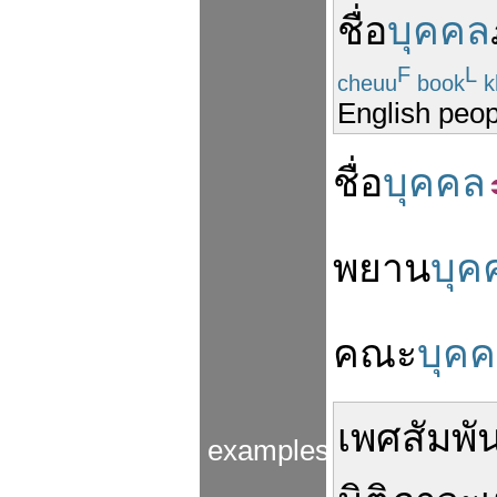
ชื่อ
บุคคล
F
L
cheuu
book
k
English peo
ชื่อ
บุคคล
พยาน
บุค
คณะ
บุค
เพศสัมพัน
examples