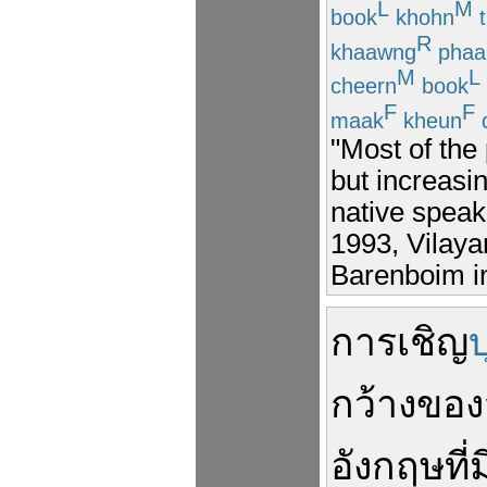
L
M
book
khohn
t
R
khaawng
phaa
M
L
cheern
book
F
F
maak
kheun
"Most of the
but increasi
native speak
1993, Vilay
Barenboim in
การ
เชิญ
กว้าง
ของ
อังกฤษ
ที่ม