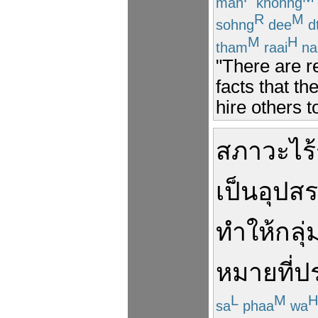
man
khohng
R
M
sohng
dee
dt
M
H
tham
raai
na
"There are r
facts that th
hire others 
สภาวะ
ไร้
เป็นอุปส
ทำให้
กลุ่
หมาย
ที่
ป
L
M
H
sa
phaa
wa