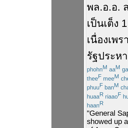
พล.อ.อ.
ส
เป็น
เต็ง
1
เนื่อง
เพร
รัฐประหา
M
M
phohn
aa
ga
F
M
thee
mee
ch
F
M
phuu
ban
ch
R
F
huaa
riaao
h
R
haan
"General Sa
showed up as