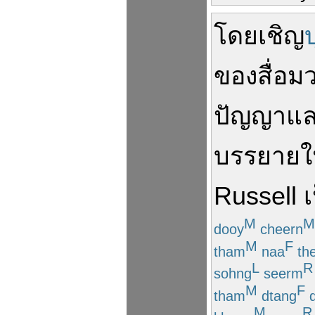
โดย
เชิญ
ของ
สื่อ
ปัญญา
แ
บรรยาย
ใ
Russell
เ
M
M
dooy
cheern
M
F
tham
naa
th
L
R
sohng
seerm
M
F
tham
dtang
d
M
R