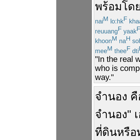
พร้อม
โด
M
F
nai
lo:hk
kha
F
reuuang
yaak
M
H
khoon
na
so
M
F
mee
thee
dti
"In the real w
who is compl
way."
จำนอง
คื
จำนอง
"
เ
ที่ดิน
หรือ