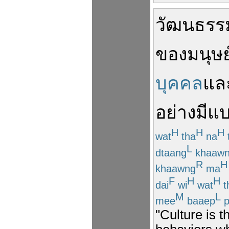
วัฒนธรร
ของ
มนุษย
บุคคล
แล
อย่าง
มี
แ
H
H
H
wat
tha
na
L
dtaang
khaaw
R
H
khaawng
ma
F
H
H
dai
wi
wat
t
M
L
mee
baaep
p
"Culture is 