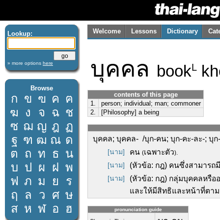
Welcome
Lessons
Dictionary
Cat
Lookup:
บุคคล
» more options
here
book
kh
L
Browse
contents of this page
ก
ข
ฃ
ค
ฅ
1.
person; individual; man; commoner
ฆ
ง
จ
ฉ
ช
2.
[Philosophy] a being
ซ
ฌ
ญ
ฎ
ฏ
ฐ
ฑ
ฒ
ณ
ด
บุคคล; บุคคล- /บุก-คน; บุก-คะ-ละ-; บุก
ต
ถ
ท
ธ
น
[นาม]
คน
เฉพาะตัว
(
).
บ
ป
ผ
ฝ
พ
[นาม]
(หัวข้อ: กฎ) คนซึ่งสามารถ
ฟ
ภ
ม
ย
ร
[นาม]
(หัวข้อ: กฎ) กลุ่มบุคคลหรื
และให้มีสิทธิและหน้าที่ตาม
ฤ
ล
ว
ศ
ษ
ส
ห
ฬ
อ
ฮ
pronunciation guide